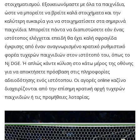
στοιχηματισμού. Εξοικειωνόμαστε με όλα τα παιχνίδια,
ώστε να μπορείτε να βρείτε καλά στοιχήματα και την
καλύτερη ευκαιρία για να στοιχηματίσετε στα σημερινά
παιχνίδια. Μπορείτε πάντα να διαπιστώσετε εάν ένας
ιστότοπος ελέγχεται επειδή θα έχει καλή σφραγίδα
έγκρισης από έναν αναγνωρισμένο κρατικό ρυθμιστικό
φορέα τυχερών παιχνιδιών στον ιστότοπό του, όπως το
Nj DGE. Ή απλώς κάντε κύλιση στο κάτω μέρος της οθόνης
για να αποκτήσετε πρόσβαση στις πληροφορίες
αδειοδότησης ενός ιστότοπου. Οι αγορές online καζίνο
διαχειρίζονται από την επίσημη κρατική αρχή τυχερών
παιχνιδιών ή τις προμήθειες λοταρίας.