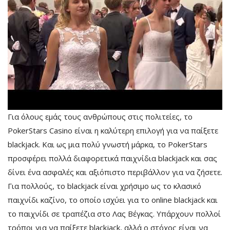
Για όλους εμάς τους ανθρώπους στις πολιτείες, το
PokerStars Casino είναι η καλύτερη επιλογή για να παίξετε
blackjack. Και ως μια πολύ γνωστή μάρκα, το PokerStars
προσφέρει πολλά διαφορετικά παιχνίδια blackjack και σας
δίνει ένα ασφαλές και αξιόπιστο περιβάλλον για να ζήσετε.
Για πολλούς, το blackjack είναι χρήσιμο ως το κλασικό
παιχνίδι καζίνο, το οποίο ισχύει για το online blackjack και
το παιχνίδι σε τραπέζια στο Λας Βέγκας. Υπάρχουν πολλοί
τρόποι για να παίξετε blackjack, αλλά ο στόχος είναι να