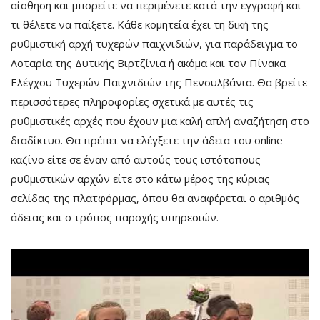
αίσθηση και μπορείτε να περιμένετε κατά την εγγραφή και
τι θέλετε να παίξετε. Κάθε κομητεία έχει τη δική της
ρυθμιστική αρχή τυχερών παιχνιδιών, για παράδειγμα το
Λοταρία της Δυτικής Βιρτζίνια ή ακόμα και τον Πίνακα
Ελέγχου Τυχερών Παιχνιδιών της Πενσυλβάνια. Θα βρείτε
περισσότερες πληροφορίες σχετικά με αυτές τις
ρυθμιστικές αρχές που έχουν μια καλή απλή αναζήτηση στο
διαδίκτυο. Θα πρέπει να ελέγξετε την άδεια του online
καζίνο είτε σε έναν από αυτούς τους ιστότοπους
ρυθμιστικών αρχών είτε στο κάτω μέρος της κύριας
σελίδας της πλατφόρμας, όπου θα αναφέρεται ο αριθμός
άδειας και ο τρόπος παροχής υπηρεσιών.