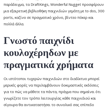
παράδειγμα, τα DraftKings, Wonderful Nugget προσφέρουν
μια εξαιρετική βιβλιοθήκη παιχνιδιών γεμάτη με to dos, 300
ports, καζίνο σε πραγματικό χρόνο, βίντεο πόκερ και
πολλά άλλα.
Γνωστό παιχνίδι
κουλοχέρηδων με
πραγματικά χρήματα
Οι ιστότοποι τυχερών παιχνιδιών στο διαδίκτυο μπορεί
μερικές φορές να περιλαμβάνουν δοκιμαστικές εκδόσεις
για το πώς να μάθετε τα πάντα, πράγμα που σημαίνει ότι
γνωρίζετε τον τρόπο λειτουργίας κάθε παιχνιδιού και
σίγουρα θα αντικαταστήσει το συνολικό σας επίπεδο