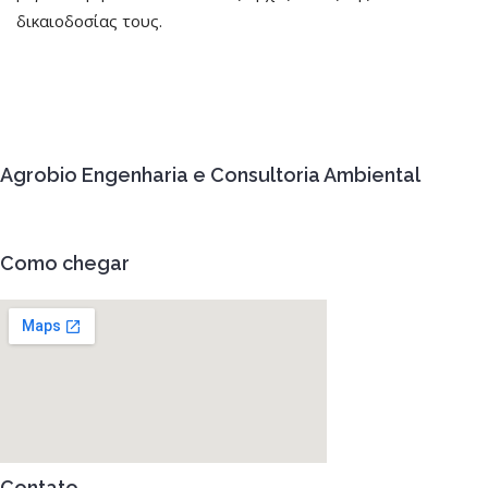
δικαιοδοσίας τους.
Agrobio Engenharia e Consultoria Ambiental
CNPJ: 54.165.923/0001-22
Como chegar
Contato