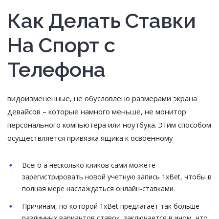
Как Делать Ставки
На Спорт с
Телефона
видоизмененные, не обусловлено размерами экрана
девайсов – которые намного меньше, не монитор
персонального компьютера или ноутбука. Этим способом
осуществляется привязка ящика к освоенному
Всего а несколько кликов сами можете
зарегистрировать новой учетную запись 1xBet, чтобы в
полная мере наслаждаться онлайн-ставками.
Причинам, по которой 1xBet предлагает так больше
различных вариантов ставок, заключается в ином, что