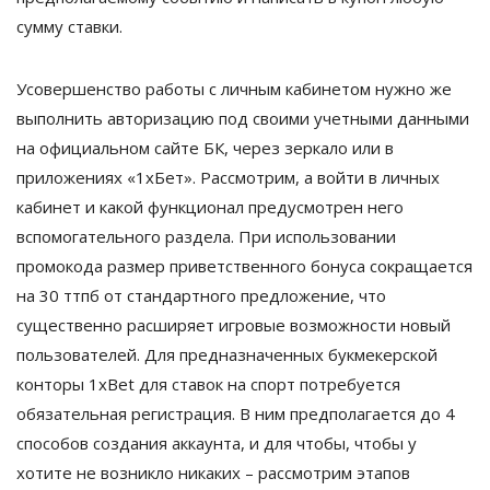
сумму ставки.
Усовершенство работы с личным кабинетом нужно же
выполнить авторизацию под своими учетными данными
на официальном сайте БК, через зеркало или в
приложениях «1хБет». Рассмотрим, а войти в личных
кабинет и какой функционал предусмотрен него
вспомогательного раздела. При использовании
промокода размер приветственного бонуса сокращается
на 30 ттпб от стандартного предложение, что
существенно расширяет игровые возможности новый
пользователей. Для предназначенных букмекерской
конторы 1xBet для ставок на спорт потребуется
обязательная регистрация. В ним предполагается до 4
способов создания аккаунта, и для чтобы, чтобы у
хотите не возникло никаких – рассмотрим этапов