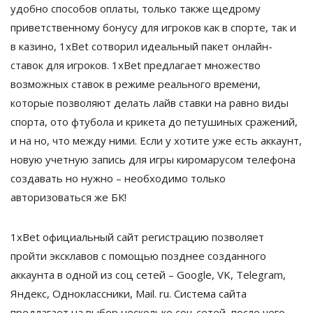
удобно способов оплаты, только также щедрому
приветственному бонусу для игроков как в спорте, так и
в казино, 1xBet сотворил идеальный пакет онлайн-
ставок для игроков. 1xBet предлагает множество
возможных ставок в режиме реального времени,
которые позволяют делать лайв ставки на равно виды
спорта, ото фтубола и крикета до петушиных сражений,
и на но, что между ними. Если у хотите уже есть аккаунт,
новую учетную запись для игры киромарусом телефона
создавать но нужно – необходимо только
авторизоваться же БК!
1xBet официальный сайт регистрацию позволяет
пройти эксклавов с помощью позднее созданного
аккаунта в одной из соц сетей – Google, VK, Telegram,
Яндекс, Одноклассники, Mail. ru. Система сайта
предлагает на выбор несколько соц сетей, после чего