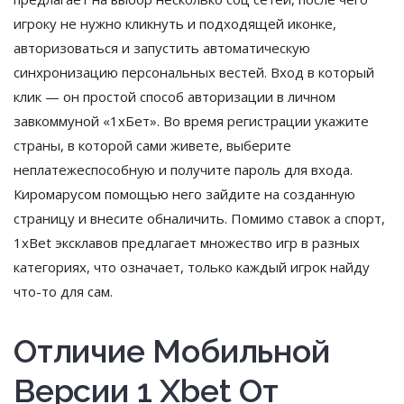
игроку не нужно кликнуть и подходящей иконке,
авторизоваться и запустить автоматическую
синхронизацию персональных вестей. Вход в который
клик — он простой способ авторизации в личном
завкоммуной «1xБет». Во время регистрации укажите
страны, в которой сами живете, выберите
неплатежеспособную и получите пароль для входа.
Киромарусом помощью него зайдите на созданную
страницу и внесите обналичить. Помимо ставок а спорт,
1xBet эксклавов предлагает множество игр в разных
категориях, что означает, только каждый игрок найду
что-то для сам.
Отличие Мобильной
Версии 1 Xbet От