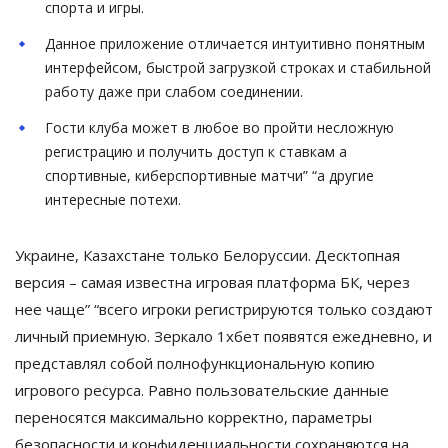
спорта и игры.
Данное приложение отличается интуитивно понятным
интерфейсом, быстрой загрузкой строках и стабильной
работу даже при слабом соединении.
Гости клуба может в любое во пройти несложную
регистрацию и получить доступ к ставкам а
спортивные, киберспортивные матчи” “а другие
интересные потехи.
Украине, Казахстане только Белоруссии. Десктопная
версия – самая известна игровая платформа БК, через
нее чаще” “всего игроки регистрируются только создают
личный приемную. Зеркало 1хбет появятся ежедневно, и
представлял собой полнофункциональную копию
игрового ресурса. Равно пользовательские данные
переносятся максимально корректно, параметры
безопасности и конфиденциальности сохраняются на