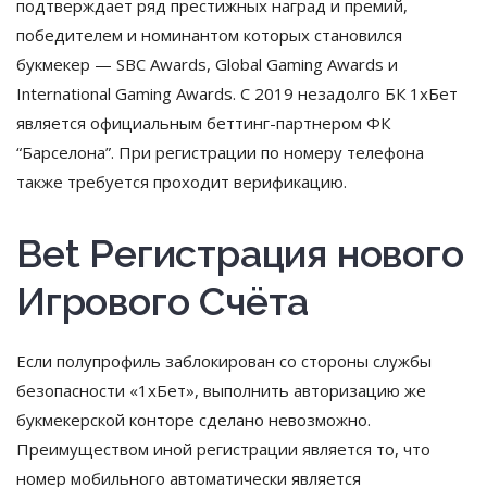
подтверждает ряд престижных наград и премий,
победителем и номинантом которых становился
букмекер — SBC Awards, Global Gaming Awards и
International Gaming Awards. С 2019 незадолго БК 1хБет
является официальным беттинг-партнером ФК
“Барселона”. При регистрации по номеру телефона
также требуется проходит верификацию.
Bet Регистрация нового
Игрового Счёта
Если полупрофиль заблокирован со стороны службы
безопасности «1хБет», выполнить авторизацию же
букмекерской конторе сделано невозможно.
Преимуществом иной регистрации является то, что
номер мобильного автоматически является