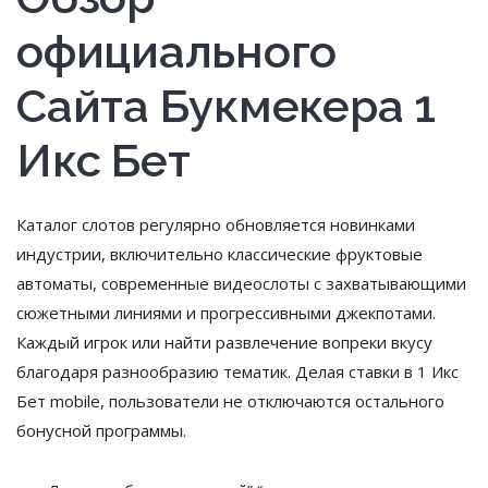
официального
Сайта Букмекера 1
Икс Бет
Каталог слотов регулярно обновляется новинками
индустрии, включительно классические фруктовые
автоматы, современные видеослоты с захватывающими
сюжетными линиями и прогрессивными джекпотами.
Каждый игрок или найти развлечение вопреки вкусу
благодаря разнообразию тематик. Делая ставки в 1 Икс
Бет mobile, пользователи не отключаются остального
бонусной программы.