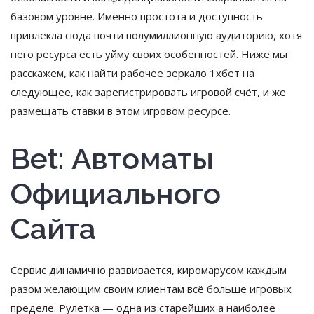
базовом уровне. Именно простота и доступность
привлекла сюда почти полумиллионную аудиторию, хотя
него ресурса есть уйму своих особенностей. Ниже мы
расскажем, как найти рабочее зеркало 1хбет на
следующее, как зарегистрировать игровой счёт, и же
размещать ставки в этом игровом ресурсе.
Bet: Автоматы
Официального
Сайта
Сервис динамично развивается, киромарусом каждым
разом желающим своим клиентам всё больше игровых
пределе. Рулетка — одна из старейших а наиболее