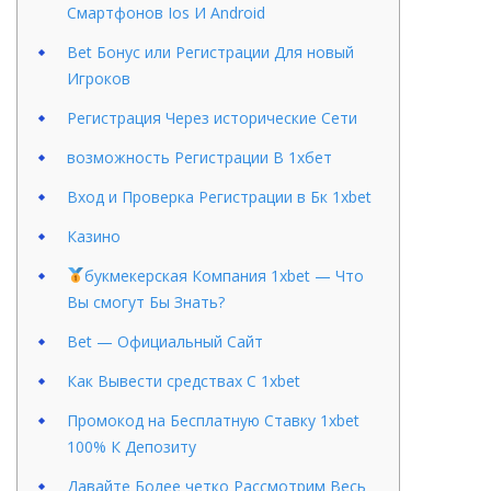
Смартфонов Ios И Android
Bet Бонус или Регистрации Для новый
Игроков
Регистрация Через исторические Сети
возможность Регистрации В 1хбет
Вход и Проверка Регистрации в Бк 1xbet
Казино
букмекерская Компания 1xbet — Что
Вы смогут Бы Знать?
Bet — Официальный Сайт
Как Вывести средствах С 1xbet
Промокод на Бесплатную Ставку 1xbet
100% К Депозиту
Давайте Более четко Рассмотрим Весь