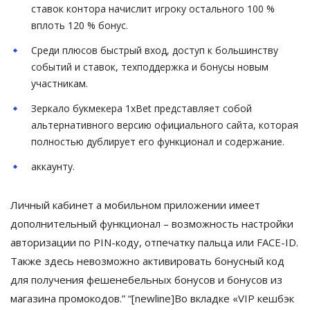
ставок контора начислит игроку остального 100 %
вплоть 120 % бонус.
Среди плюсов быстрый вход, доступ к большинству
событий и ставок, техподдержка и бонусы новым
участникам.
Зеркало букмекера 1xBet представляет собой
альтернативного версию официального сайта, которая
полностью дублирует его функционал и содержание.
аккаунту.
Личный кабинет а мобильном приложении имеет
дополнительный функционал – возможность настройки
авторизации по PIN-коду, отпечатку пальца или FACE-ID.
Также здесь невозможно активировать бонусный код
для получения фешенебельных бонусов и бонусов из
магазина промокодов.” “[newline]Во вкладке «VIP кешбэк