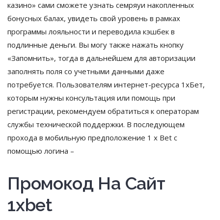
казино» сами сможете узнать семряуи накопленных
бонусных балах, увидеть свой уровень в рамках
программы лояльности и переводила кэшбек в
подлинные деньги. Вы могу также нажать кнопку
«Запомнить», тогда в дальнейшем для авторизации
заполнять поля со учетными данными даже
потребуется. Пользователям интернет-ресурса 1хБет,
которым нужны консультация или помощь при
регистрации, рекомендуем обратиться к операторам
службы технической поддержки. В последующем
прохода в мобильную предположение 1 x Bet с
помощью логина –
Промокод На Сайт
1xbet