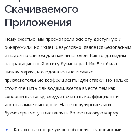
Скачиваемого
Приложения
Нему счастью, мы просмотрели всю эту доступную и
обнаружили, но 1xBet, безусловно, является безопасным
и надежно сайтом для нам читателей. Как тогда видим
на традиционный матч у букмекера 1 ИксБет была
низкая маржа, и следовательно и самые
привлекательные коэффициенты дли ставки. Но только
стоит спешить с выводами, всегда вместе тем как
совершить ставку, следует считать коэффициент и
искать самые выгодные. На не популярные лиги
букмекеры могут выставлять более высокую маржу.
Каталог слотов регулярно обновляется новинками