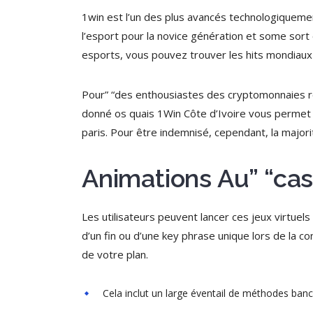
1win est l’un des plus avancés technologiquemen
l’esport pour la novice génération et some sort o
esports, vous pouvez trouver les hits mondiaux l
Pour” “des enthousiastes des cryptomonnaies reti
donné os quais 1Win Côte d’Ivoire vous permet 
paris. Pour être indemnisé, cependant, la major
Animations Au” “cas
Les utilisateurs peuvent lancer ces jeux virtuel
d’un fin ou d’une key phrase unique lors de la con
de votre plan.
Cela inclut un large éventail de méthodes banca