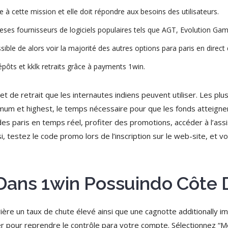
 à cette mission et elle doit répondre aux besoins des utilisateurs.
ses fournisseurs de logiciels populaires tels que AGT, Evolution Gami
ossible de alors voir la majorité des autres options para paris en direct 
épôts et kklk retraits grâce à payments 1win.
 de retrait que les internautes indiens peuvent utiliser. Les plu
um et highest, le temps nécessaire pour que les fonds atteignent
 des paris en temps réel, profiter des promotions, accéder à l’as
si, testez le code promo lors de l’inscription sur le web-site, et
Dans 1win Possuindo Côte D
ière un taux de chute élevé ainsi que une cagnotte additionally i
r pour reprendre le contrôle para votre compte. Sélectionnez “M