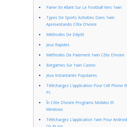
Parier En Allant Sur Le Football Vers 1win
Types De Sports Activities Dans 1win
Apresentando Côte D’ivoire
Méthodes De Dépôt
Jeux Rapides
Méthodes De Paiement 1win Côte D’ivoire
Betgames Sur 1win Casino
Jeux Instantanés Populaires
Téléchargez L’application Pour Cell Phone E
Pc
În Côte D’ivoire Programs Mobiles Et
Windows
Téléchargez L’application 1win Pour Androi
Os Et Ios