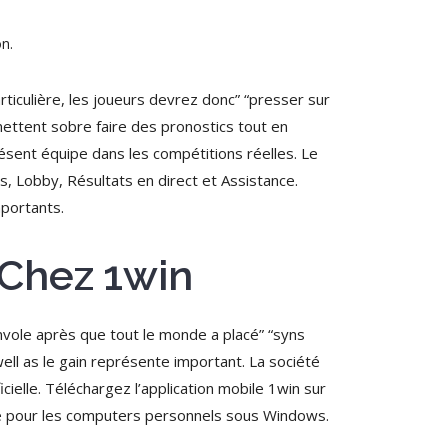
on.
articulière, les joueurs devrez donc” “presser sur
ermettent sobre faire des pronostics tout en
sent équipe dans les compétitions réelles. Le
, Lobby, Résultats en direct et Assistance.
mportants.
 Chez 1win
envole après que tout le monde a placé” “syns
well as le gain représente important. La société
cielle. Téléchargez l’application mobile 1win sur
ré pour les computers personnels sous Windows.