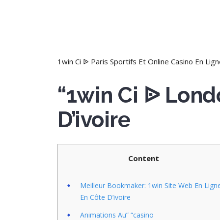
1win Ci ᐉ Paris Sportifs Et Online Casino En Lig
“1win Ci ᐉ Lond
D’ivoire
Content
Meilleur Bookmaker: 1win Site Web En Lign
En Côte D’ivoire
Animations Au” “casino