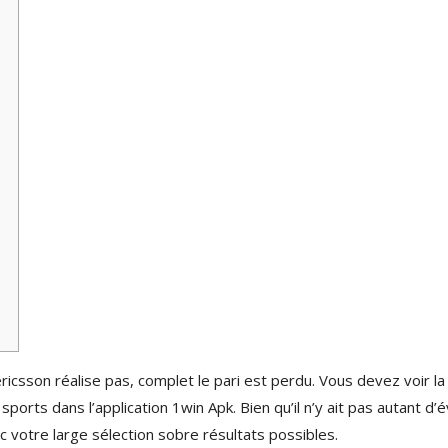
icsson réalise pas, complet le pari est perdu. Vous devez voir la 
ports dans l’application 1win Apk. Bien qu’il n’y ait pas autant 
votre large sélection sobre résultats possibles.