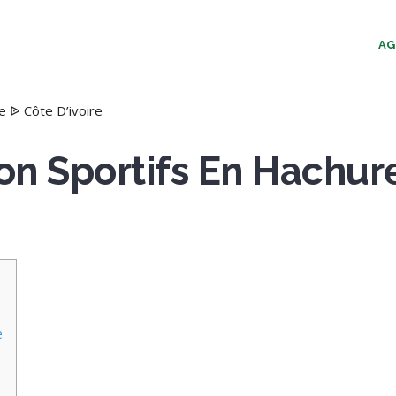
AG
ne ᐉ Côte D’ivoire
on Sportifs En Hachur
e