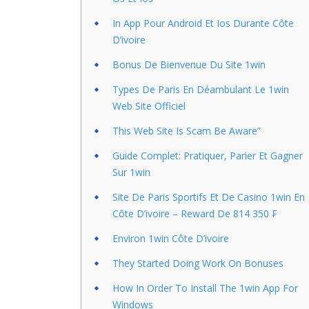
In App Pour Android Et Ios Durante Côte
D’ivoire
Bonus De Bienvenue Du Site 1win
Types De Paris En Déambulant Le 1win
Web Site Officiel
This Web Site Is Scam Be Aware”
Guide Complet: Pratiquer, Parier Et Gagner
Sur 1win
Site De Paris Sportifs Et De Casino 1win En
Côte D’ivoire – Reward De 814 350 ₣
Environ 1win Côte D’ivoire
They Started Doing Work On Bonuses
How In Order To Install The 1win App For
Windows