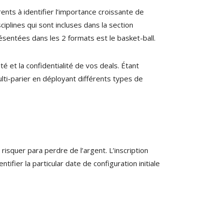
ents à identifier l’importance croissante de
ciplines qui sont incluses dans la section
ésentées dans les 2 formats est le basket-ball.
 et la confidentialité de vos deals. Étant
ti-parier en déployant différents types de
isquer para perdre de l’argent. L’inscription
ifier la particular date de configuration initiale