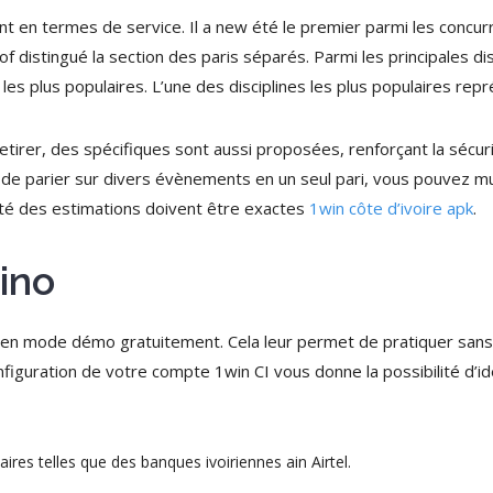
t en termes de service. Il a new été le premier parmi les concurr
f distingué la section des paris séparés. Parmi les principales dis
es plus populaires. L’une des disciplines les plus populaires repr
rer, des spécifiques sont aussi proposées, renforçant la sécurité
de parier sur divers évènements en un seul pari, vous pouvez mul
ité des estimations doivent être exactes
1win côte d’ivoire apk
.
ino
s en mode démo gratuitement. Cela leur permet de pratiquer sans r
figuration de votre compte 1win CI vous donne la possibilité d’ident
ires telles que des banques ivoiriennes ain Airtel.