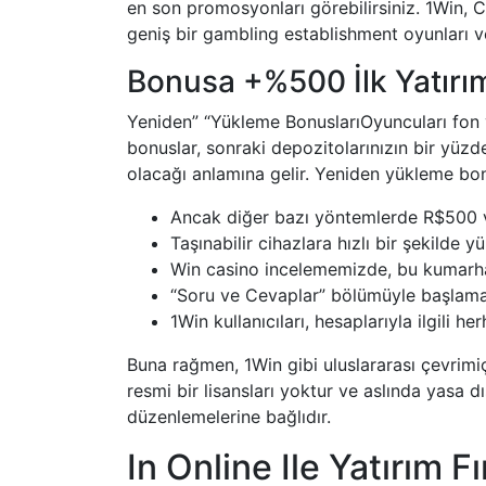
en son promosyonları görebilirsiniz. 1Win, C
geniş bir gambling establishment oyunları ve
Bonusa +%500 İlk Yatırı
Yeniden” “Yükleme BonuslarıOyuncuları fon 
bonuslar, sonraki depozitolarınızın bir yüzd
olacağı anlamına gelir. Yeniden yükleme bonu
Ancak diğer bazı yöntemlerde R$500 veya
Taşınabilir cihazlara hızlı bir şekilde 
Win casino incelememizde, bu kumarha
“Soru ve Cevaplar” bölümüyle başlamanı
1Win kullanıcıları, hesaplarıyla ilgili h
Buna rağmen, 1Win gibi uluslararası çevrimiç
resmi bir lisansları yoktur ve aslında yasa d
düzenlemelerine bağlıdır.
In Online Ile Yatırım Fı