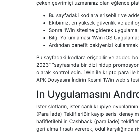
çeken çevrimiçi uzmanınız olan eğlence pla
Bu sayfadaki kodlara erişebilir ve added
Ekibimiz, en yüksek güvenlik ve adil o
Sonra 1Win sitesine giderek uygulama in
Bilgi Yorumlaması 1Win iOS Uygulaması 
Ardından benefit bakiyenizi kullanmak 
Bu sayfadaki kodlara erişebilir ve added bonu
2023″ “sayfasında bir dizi hidup promosyonu 
olarak kontrol edin. 1Win ile kripto para ile
APK Dosyasını İndirin Resmi 1Win web sites
In Uygulamasını Andro
İster slotların, ister canlı krupiye oyunları
(Para İade) TeklifleriBir kayıp serisi deneyi
hafifletilebilir. Cashback (para iade) teklifle
geri alma fırsatı vererek, ödül karşılığında r