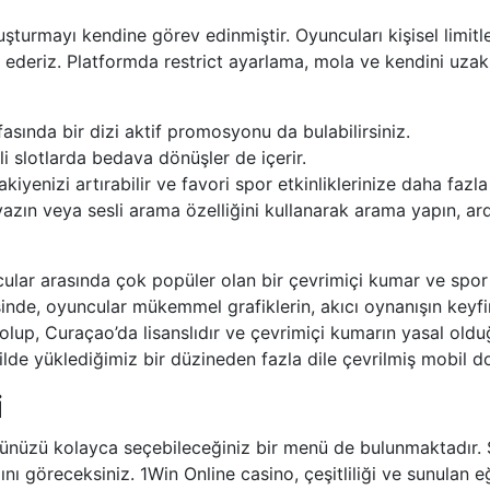
şturmayı kendine görev edinmiştir. Oyuncuları kişisel limitl
deriz. Platformda restrict ayarlama, mola ve kendini uzaklaş
sında bir dizi aktif promosyonu da bulabilirsiniz.
i slotlarda bedava dönüşler de içerir.
kiyenizi artırabilir ve favori spor etkinliklerinize daha fazla
azın veya sesli arama özelliğini kullanarak arama yapın, a
cular arasında çok popüler olan bir çevrimiçi kumar ve spor
sinde, oyuncular mükemmel grafiklerin, akıcı oynanışın keyfini
olup, Curaçao’da lisanslıdır ve çevrimiçi kumarın yasal old
ekilde yüklediğimiz bir düzineden fazla dile çevrilmiş mobil do
i
ürünüzü kolayca seçebileceğiniz bir menü de bulunmaktadır.
nı göreceksiniz. 1Win Online casino, çeşitliliği ve sunulan e