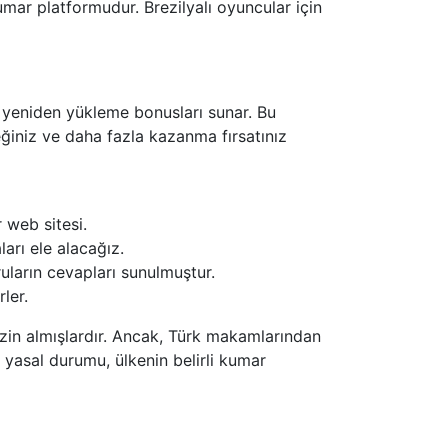
mar platformudur. Brezilyalı oyuncular için
 yeniden yükleme bonusları sunar. Bu
eğiniz ve daha fazla kazanma fırsatınız
r web sitesi.
rı ele alacağız.
uların cevapları sunulmuştur.
rler.
 izin almışlardır. Ancak, Türk makamlarından
i yasal durumu, ülkenin belirli kumar