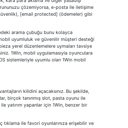
ılık, kara para aklama ve diğer yasadışı
sorununuzu çözemiyorsa, e-posta ile iletişime
güvenlik), [email protected] (ödemeler) gibi
köşedeki arama çubuğu bunu kolayca
 mobil uyumluluk ve güvenilir müşteri desteği
mpieza yerel düzenlemelere uymaları tavsiye
irsiniz. 1Win, mobil uygulamasıyla oyunculara
iOS sistemleriyle uyumlu olan 1Win mobil
ntajların kilidini açacaksınız. Bu şekilde,
ar, birçok tanınmış slot, pasta oyunu ile
le yatırım yapanlar için 1Win, benzer bir
tıklama ile favori oyunlarınıza erişebilir ve