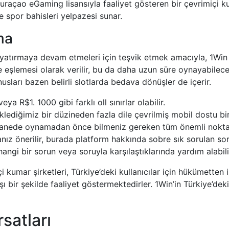
uraçao eGaming lisansıyla faaliyet gösteren bir çevrimiçi ku
 spor bahisleri yelpazesi sunar.
ma
yatırmaya devam etmeleri için teşvik etmek amacıyla, 1Win
e eşlemesi olarak verilir, bu da daha uzun süre oynayabilec
sları bazen belirli slotlarda bedava dönüşler de içerir.
 R$1. 1000 gibi farklı oll sınırlar olabilir.
yüklediğimiz bir düzineden fazla dile çevrilmiş mobil dostu bi
nede oynamadan önce bilmeniz gereken tüm önemli noktala
z önerilir, burada platform hakkında sobre sık sorulan sor
erhangi bir sorun veya soruyla karşılaştıklarında yardım alabili
i kumar şirketleri, Türkiye’deki kullanıcılar için hükümetten
ışı bir şekilde faaliyet göstermektedirler. 1Win’in Türkiye’dek
rsatları