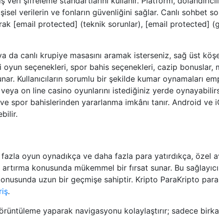
ş veri şifreleme standartlarını kullanır. Platform, dolandırıc
şisel verilerin ve fonların güvenliğini sağlar. Canlı sohbet 
ak [email protected] (teknik sorunlar), [email protected] (
nı ya da canlı krupiye masasını aramak isterseniz, sağ üst 
i oyun seçenekleri, spor bahis seçenekleri, cazip bonuslar,
unar. Kullanıcıların sorumlu bir şekilde kumar oynamaları e
i veya on line casino oyunlarını istediğiniz yerde oynayabil
 “ve spor bahislerinden yararlanma imkânı tanır. Android ve 
ilir.
fazla oyun oynadıkça ve daha fazla para yatırdıkça, özel ava
zi artırma konusunda mükemmel bir fırsat sunar. Bu sağlayıcıl
onusunda uzun bir geçmişe sahiptir. Kripto ParaKripto para i
riş
.
görüntüleme yaparak navigasyonu kolaylaştırır; sadece birkaç 