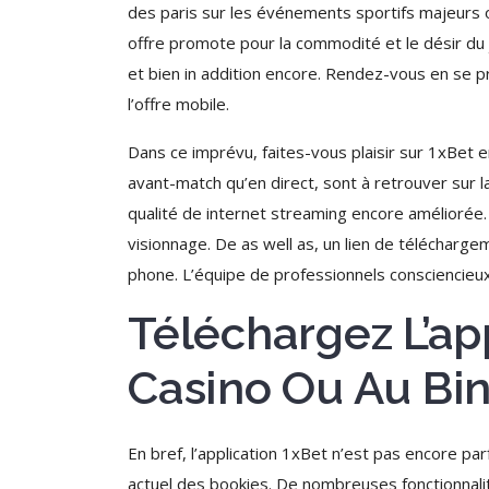
des paris sur les événements sportifs majeurs où
offre promote pour la commodité et le désir du j
et bien in addition encore. Rendez-vous en se p
l’offre mobile.
Dans ce imprévu, faites-vous plaisir sur 1xBet 
avant-match qu’en direct, sont à retrouver sur l
qualité de internet streaming encore améliorée. 
visionnage. De as well as, un lien de téléchargem
phone. L’équipe de professionnels consciencieu
Téléchargez L’ap
Casino Ou Au Bi
En bref, l’application 1xBet n’est pas encore par
actuel des bookies. De nombreuses fonctionnalit