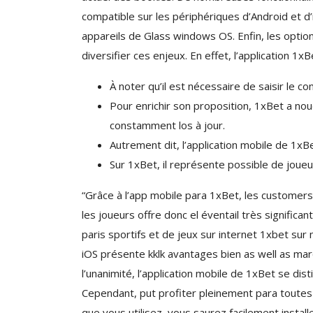
compatible sur les périphériques d’Android et d
appareils de Glass windows OS. Enfin, les opti
diversifier ces enjeux. En effet, l’application 
À noter qu’il est nécessaire de saisir le 
Pour enrichir son proposition, 1xBet a no
constamment los à jour.
Autrement dit, l’application mobile de 1x
Sur 1xBet, il représente possible de joueu
“Grâce à l’app mobile para 1xBet, les customers
les joueurs offre donc el éventail très significa
paris sportifs et de jeux sur internet 1xbet sur
iOS présente kklk avantages bien as well as marq
l’unanimité, l’application mobile de 1xBet se dis
Cependant, put profiter pleinement para toute
que vous utilisez, vous saurez facilement installe