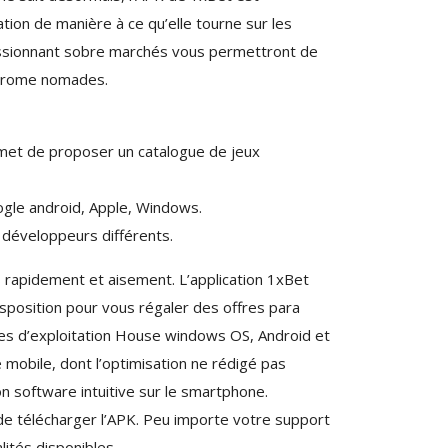
ion de manière à ce qu’elle tourne sur les
ressionnant sobre marchés vous permettront de
os rome nomades.
rmet de proposer un catalogue de jeux
ogle android, Apple, Windows.
k développeurs différents.
s rapidement et aisement. L’application 1xBet
disposition pour vous régaler des offres para
tèmes d’exploitation House windows OS, Android et
 mobile, dont l’optimisation ne rédigé pas
son software intuitive sur le smartphone.
e télécharger l’APK. Peu importe votre support
lités disponibles.