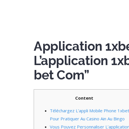
Application 1xb
L’application 1x
bet Com”
Content
Téléchargez L’appli Mobile Phone 1xbe
Pour Pratiquer Au Casino Ain Au Bingo
Vous Pouvez Personnaliser L’applicatio