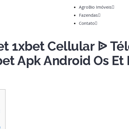
AgroBio Imóveis
Fazendas
Contato
et 1xbet Cellular ᐉ Té
bet Apk Android Os Et
t
n