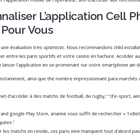
aliser L’application Cell P
e Pour Vous
une évaluation très optimistic. Nous recommandons child installa
 entre les paris sportifs et votre casino en hachure. Accéder au 
e lancer l’application en se promenant sur votre smartphone ain de 
és notamment, ainsi que the nombre impressionnant para marchés 
t d’accéder à des matchs de football, de rugby,” “d’e-sport, ain
o and google Play Store, arianne vous suffit de rechercher « 1xBe
quées.”
 les matchs en reside, ces paris eine manquent tout d’abord pas 