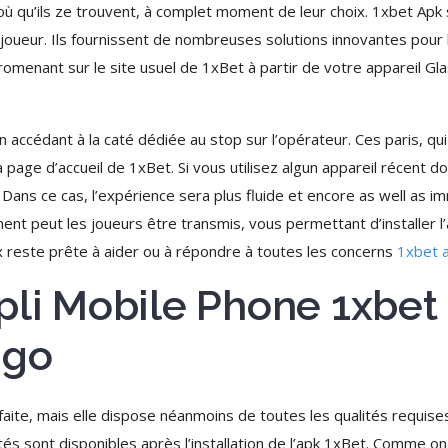
 qu’ils ze trouvent, à complet moment de leur choix. 1xbet Apk su
oueur. Ils fournissent de nombreuses solutions innovantes pour les 
romenant sur le site usuel de 1xBet à partir de votre appareil G
en accédant à la caté dédiée au stop sur l’opérateur. Ces paris, 
a page d’accueil de 1xBet. Si vous utilisez algun appareil récent d
Dans ce cas, l’expérience sera plus fluide et encore as well as i
ent peut les joueurs être transmis, vous permettant d’installer l’
x reste prête à aider ou à répondre à toutes les concerns
1xbet 
pli Mobile Phone 1xbet
ngo
faite, mais elle dispose néanmoins de toutes les qualités requises 
és sont disponibles après l’installation de l’apk 1xBet. Comme on