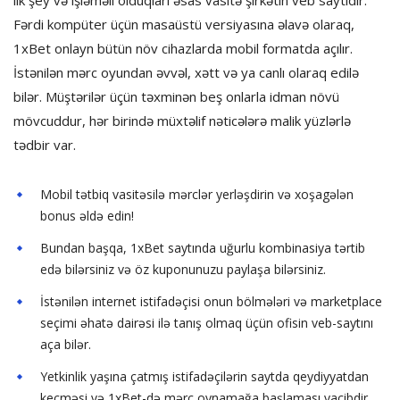
ilk şey və işləməli olduqları əsas vasitə şirkətin veb saytıdır.
Fərdi kompüter üçün masaüstü versiyasına əlavə olaraq,
1xBet onlayn bütün növ cihazlarda mobil formatda açılır.
İstənilən mərc oyundan əvvəl, xətt və ya canlı olaraq edilə
bilər. Müştərilər üçün təxminən beş onlarla idman növü
mövcuddur, hər birində müxtəlif nəticələrə malik yüzlərlə
tədbir var.
Mobil tətbiq vasitəsilə mərclər yerləşdirin və xoşagələn
bonus əldə edin!
Bundan başqa, 1xBet saytında uğurlu kombinasiya tərtib
edə bilərsiniz və öz kuponunuzu paylaşa bilərsiniz.
İstənilən internet istifadəçisi onun bölmələri və marketplace
seçimi əhatə dairəsi ilə tanış olmaq üçün ofisin veb-saytını
aça bilər.
Yetkinlik yaşına çatmış istifadəçilərin saytda qeydiyyatdan
keçməsi və 1xBet-də mərc oynamağa başlaması vacibdir.