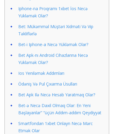
Iphone-na Proqramı 1xbet İos Necə
Yükləmək Olar?
Bet: Mükəmməl Müştəri Xidməti Və Vip
Təkliflərlə
Bet-i Iphone-a Necə Yükləmək Olar?
Bet Apk-nı Android Cihazlarına Necə
Yükləmək Olar?
Ios Yeniləmək Addımları
Ödəniş Və Pul Çıxarma Üsulları
Bet Apk Ilə Necə Hesab Yaratmaq Olar?
Bet-ə Necə Daxil Olmaq Olar: En Yeni
Başlayanlar” “üçün Addım-addım Qeydiyyat
Smartfondan 1xbet Onlayn Necə Mərc
Etmək Olar