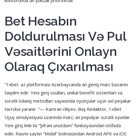
kontorunda ən yüksək prioritetdir.
Bet Hesabın
Doldurulması Və Pul
Vəsaitlərini Onlayn
Olaraq Çıxarılması
“1xbet. az platforması Azərbaycanda ən geniş mərc bazarını
təqdim edir. Yeni giriş üsulları, unikal benefit sistemləri və
sürətli ödəniş metodları sayəsində oyunçular üçün əsl peşəkar
təcrübə yaranır. ”— Kamran Əliyev, Baş Redaktor, 1xBet
Uçuş simulyasiyası üzərində mərc; ən populyar sürətli oyunlar
Yeni giriş linki ilə “Şifrəni unutdum” funksiyasından istifadə
edin. Rəsmi saytın “Mobil” bölməsindən Android APK və iOS