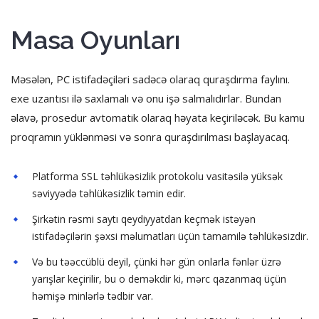
Masa Oyunları
Məsələn, PC istifadəçiləri sadəcə olaraq quraşdırma faylını.
exe uzantısı ilə saxlamalı və onu işə salmalıdırlar. Bundan
əlavə, prosedur avtomatik olaraq həyata keçiriləcək. Bu kamu
proqramın yüklənməsi və sonra quraşdırılması başlayacaq.
Platforma SSL təhlükəsizlik protokolu vasitəsilə yüksək
səviyyədə təhlükəsizlik təmin edir.
Şirkətin rəsmi saytı qeydiyyatdan keçmək istəyən
istifadəçilərin şəxsi məlumatları üçün tamamilə təhlükəsizdir.
Və bu təəccüblü deyil, çünki hər gün onlarla fənlər üzrə
yarışlar keçirilir, bu o deməkdir ki, mərc qazanmaq üçün
həmişə minlərlə tədbir var.