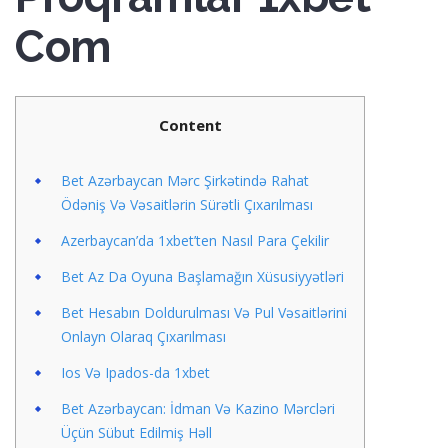
Com
Content
Bet Azərbaycan Mərc Şirkətində Rahat
Ödəniş Və Vəsaitlərin Sürətli Çıxarılması
Azerbaycan’da 1xbet’ten Nasıl Para Çekilir
Bet Az Da Oyuna Başlamağın Xüsusiyyətləri
Bet Hesabın Doldurulması Və Pul Vəsaitlərini
Onlayn Olaraq Çıxarılması
Ios Və Ipados-da 1xbet
Bet Azərbaycan: İdman Və Kazino Mərcləri
Üçün Sübut Edilmiş Həll