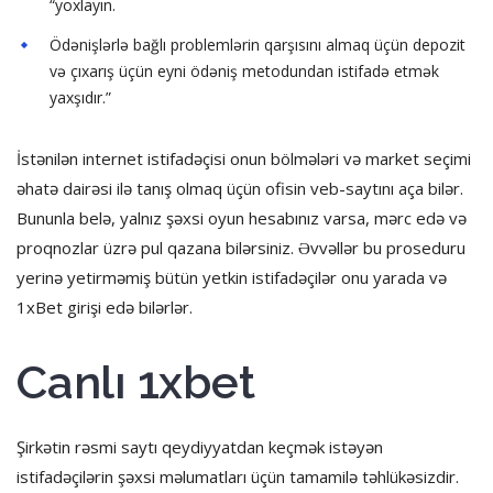
“yoxlayın.
Ödənişlərlə bağlı problemlərin qarşısını almaq üçün depozit
və çıxarış üçün eyni ödəniş metodundan istifadə etmək
yaxşıdır.”
İstənilən internet istifadəçisi onun bölmələri və market seçimi
əhatə dairəsi ilə tanış olmaq üçün ofisin veb-saytını aça bilər.
Bununla belə, yalnız şəxsi oyun hesabınız varsa, mərc edə və
proqnozlar üzrə pul qazana bilərsiniz. Əvvəllər bu proseduru
yerinə yetirməmiş bütün yetkin istifadəçilər onu yarada və
1xBet girişi edə bilərlər.
Canlı 1xbet
Şirkətin rəsmi saytı qeydiyyatdan keçmək istəyən
istifadəçilərin şəxsi məlumatları üçün tamamilə təhlükəsizdir.