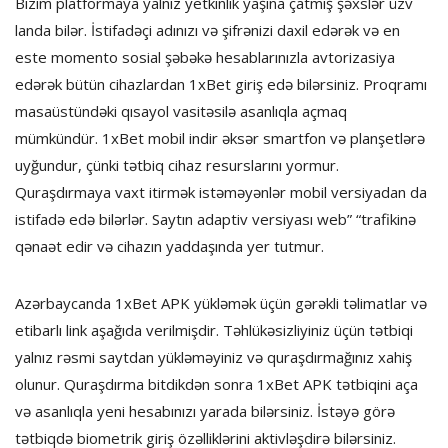
Bizim platformaya yalnız yetkinlik yaşına çatmış şəxslər üzv
landa bilər. İstifadəçi adınızı və şifrənizi daxil edərək və en
este momento sosial şəbəkə hesablarınızla avtorizasiya
edərək bütün cihazlardan 1xBet giriş edə bilərsiniz. Proqramı
masaüstündəki qısayol vasitəsilə asanlıqla açmaq
mümkündür. 1xBet mobil indir əksər smartfon və planşetlərə
uyğundur, çünki tətbiq cihaz resurslarını yormur.
Quraşdırmaya vaxt itirmək istəməyənlər mobil versiyadan da
istifadə edə bilərlər. Saytın adaptiv versiyası web” “trafikinə
qənaət edir və cihazın yaddaşında yer tutmur.
Azərbaycanda 1xBet APK yükləmək üçün gərəkli təlimatlar və
etibarlı link aşağıda verilmişdir. Təhlükəsizliyiniz üçün tətbiqi
yalnız rəsmi saytdan yükləməyiniz və quraşdırmağınız xahiş
olunur. Quraşdırma bitdikdən sonra 1xBet APK tətbiqini aça
və asanlıqla yeni hesabınızı yarada bilərsiniz. İstəyə görə
tətbiqdə biometrik giriş özəlliklərini aktivləşdirə bilərsiniz.