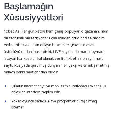
Başlamağın
Xüsusiyyətləri
1xbet Az Hər gün xətdə həm geniş populyarlıq qazanan, həm
də təcrübəli pərəstişkarlar üçün mindən artıq hadisə təqdim
edilir. 1xbet Az Lakin onlayn bukmeker şirkətinin əsas
üstünlüyü ondan ibarətdir ki, LIVE reyimində mərc qoymaq
istəyən hər kəsə unikal olanak verilir. 1xbet az onlayn mərc
saytı, Rusiyada qurulmuş dünyanın ən yaxşı və ən inkişaf etmiş
onlayn bahis saytlarından biridir.
Şirkətin internet saytı və mobil tətbiqi istifadəçilərə sadə və
anlaşılan interfeys təqdim edir.
Yoxsa oyunçu sadəcə əlavə proqramlar quraşdırmaq
istəmir?