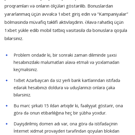
proqramları və onların ölçüləri göstərilib. Bonuslardan
yararlanmaq üçün əvvəlcə 1xbet giriş edin və “Kampaniyalar”
bölməsində müvafiq təklifi aktivləşdirin. Əlavə rahatlıq üçün
1xbet yükle edib mobil tətbiq vasitəsilə də bonuslara qoşula
bilərsiniz.
Problem ondadır ki, bir sonraki zaman diliminde şəxsi
hesabınızdakı məlumatları əlavə etməli və yoxlamadan
keçməlisiniz.
1xBet Azərbaycan da siz yerli bank kartlarından istifadə
edərək hesabınızı doldura və uduşlarınızı onlara çəkə
bilərsiniz.
Bu mərc şirkəti 15 ildən artıqdır ki, fəaliyyət göstərir, ona
görə də onun etibarlılığına heç bir şübhə yoxdur.
Dəyişdirilmiş domen adı var, ona görə də istifadəçinin
İnternet xidmət provayderi tərəfindən qoyulan blokdan