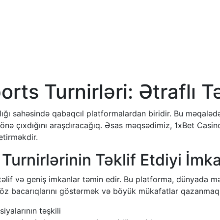
ts Turnirləri: Ətraflı Tə
çılığı sahəsində qabaqcıl platformalardan biridir. Bu məqalə
önə çıxdığını araşdıracağıq. Əsas məqsədimiz, 1xBet Casino 
etirməkdir.
urnirlərinin Təklif Etdiyi İmk
lif və geniş imkanlar təmin edir. Bu platforma, dünyada mə
ara öz bacarıqlarını göstərmək və böyük mükafatlar qazanmaq 
yalarının təşkili