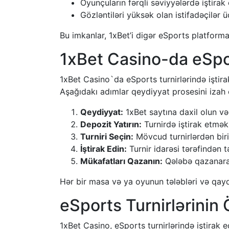
Oyunçuların fərqli səviyyələrdə iştirak
Gözləntiləri yüksək olan istifadəçilər 
Bu imkanlar, 1xBet’i digər eSports platforma
1xBet Casino-da eSpo
1xBet Casino`da eSports turnirlərində iştira
Aşağıdakı adımlar qeydiyyat prosesini izah 
Qeydiyyat:
1xBet saytına daxil olun v
Depozit Yatırın:
Turnirdə iştirak etmək
Turniri Seçin:
Mövcud turnirlərdən biri
İştirak Edin:
Turnir idarəsi tərəfindən t
Mükafatları Qazanın:
Qələbə qazanaraq
Hər bir masa və ya oyunun tələbləri və qayda
eSports Turnirlərinin Ö
1xBet Casino, eSports turnirlərində iştirak 