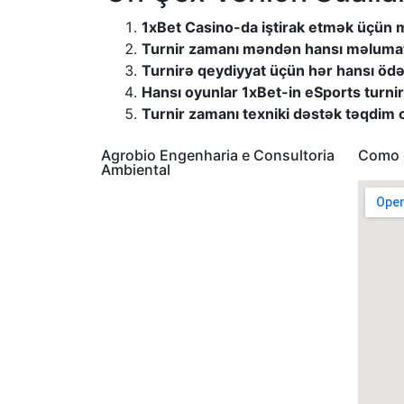
1xBet Casino-da iştirak etmək üçün 
Turnir zamanı məndən hansı məlumatl
Turnirə qeydiyyat üçün hər hansı öd
Hansı oyunlar 1xBet-in eSports turnir
Turnir zamanı texniki dəstək təqdim
Agrobio Engenharia e Consultoria
Como 
Ambiental
CNPJ: 54.165.923/0001-22