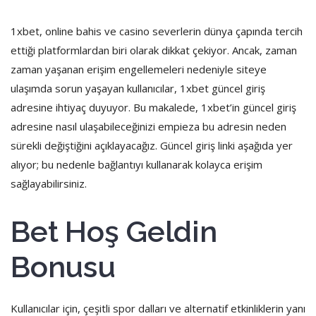
1xbet, online bahis ve casino severlerin dünya çapında tercih
ettiği platformlardan biri olarak dikkat çekiyor. Ancak, zaman
zaman yaşanan erişim engellemeleri nedeniyle siteye
ulaşımda sorun yaşayan kullanıcılar, 1xbet güncel giriş
adresine ihtiyaç duyuyor. Bu makalede, 1xbet’in güncel giriş
adresine nasıl ulaşabileceğinizi empieza bu adresin neden
sürekli değiştiğini açıklayacağız. Güncel giriş linki aşağıda yer
alıyor; bu nedenle bağlantıyı kullanarak kolayca erişim
sağlayabilirsiniz.
Bet Hoş Geldin
Bonusu
Kullanıcılar için, çeşitli spor dalları ve alternatif etkinliklerin yanı