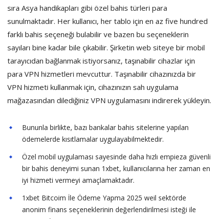
sıra Asya handikapları gibi özel bahis türleri para
sunulmaktadır. Her kullanıcı, her tablo için en az five hundred
farklı bahis seçeneği bulabilir ve bazen bu seçeneklerin
sayıları bine kadar bile çıkabilir. Şirketin web siteye bir mobil
tarayıcıdan bağlanmak istiyorsanız, taşınabilir cihazlar için
para VPN hizmetleri mevcuttur. Taşınabilir cihazınızda bir
VPN hizmeti kullanmak için, cihazınızın sah uygulama
mağazasından dilediğiniz VPN uygulamasını indirerek yükleyin.
Bununla birlikte, bazı bankalar bahis sitelerine yapılan
ödemelerde kısıtlamalar uygulayabilmektedir.
Özel mobil uygulaması sayesinde daha hızlı empieza güvenli
bir bahis deneyimi sunan 1xbet, kullanıcılarına her zaman en
iyi hizmeti vermeyi amaçlamaktadır.
1xbet Bitcoim İle Ödeme Yapma 2025 weil sektörde
anonim finans seçeneklerinin değerlendirilmesi isteği ile