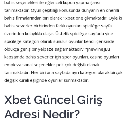
bahis seçenekleri ile eğlenceli kupon yapma şansı
tanımaktadır. Oyun çeşitliliği konusunda dünyanın en önemli
bahis firmalarından biri olarak 1xbet öne çıkmaktadır. Öyle ki
bahis severler birbirinden farklı oyunları spicilège sayfa
üzerinden kolaylıkla ulaşır. Üstelik spicilège sayfada yine
spicilège kategori olarak sunulur oyunlar kendi içerisinde
oldukça geniş bir yelpaze sağlamaktadır.” “[newline]Bu
kapsamda bahis severler için spor oyunları, casino oyunları
empieza sanal seçenekler pek çok değişik olanak
tanımaktadır. Her biri ana sayfada ayrı kategori olarak birçok
değişik kuralı eşliğinde oyunlar sunmaktadır.
Xbet Güncel Giriş
Adresi Nedir?