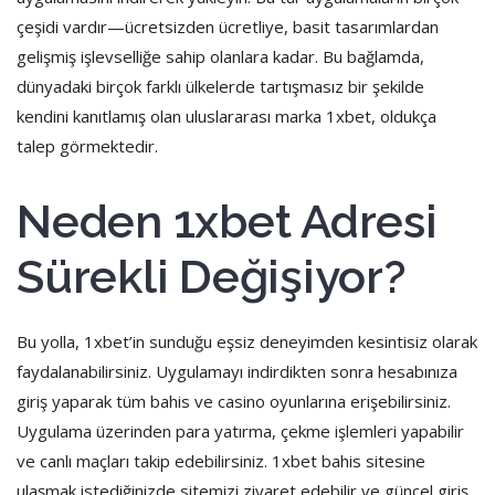
çeşidi vardır—ücretsizden ücretliye, basit tasarımlardan
gelişmiş işlevselliğe sahip olanlara kadar. Bu bağlamda,
dünyadaki birçok farklı ülkelerde tartışmasız bir şekilde
kendini kanıtlamış olan uluslararası marka 1xbet, oldukça
talep görmektedir.
Neden 1xbet Adresi
Sürekli Değişiyor?
Bu yolla, 1xbet’in sunduğu eşsiz deneyimden kesintisiz olarak
faydalanabilirsiniz. Uygulamayı indirdikten sonra hesabınıza
giriş yaparak tüm bahis ve casino oyunlarına erişebilirsiniz.
Uygulama üzerinden para yatırma, çekme işlemleri yapabilir
ve canlı maçları takip edebilirsiniz. 1xbet bahis sitesine
ulaşmak istediğinizde sitemizi ziyaret edebilir ve güncel giriş