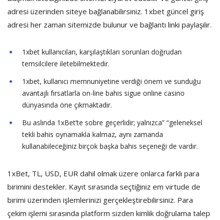
adresi üzerinden siteye bağlanabilirsiniz. 1xbet güncel giriş
adresi her zaman sitemizde bulunur ve bağlantı linki paylaşılır.
1xbet kullanıcıları, karşılaştıkları sorunları doğrudan
temsilcilere iletebilmektedir.
1xbet, kullanıcı memnuniyetine verdiği önem ve sunduğu
avantajlı fırsatlarla on-line bahis sigue online casino
dünyasında öne çıkmaktadır.
Bu aslında 1xBet’te sobre geçerlidir; yalnızca” “geleneksel
tekli bahis oynamakla kalmaz, aynı zamanda
kullanabileceğiniz birçok başka bahis seçeneği de vardır.
1xBet, TL, USD, EUR dahil olmak üzere onlarca farklı para
birimini destekler. Kayıt sırasında seçtiğiniz em virtude de
birimi üzerinden işlemlerinizi gerçekleştirebilirsiniz. Para
çekim işlemi sırasında platform sizden kimlik doğrulama talep