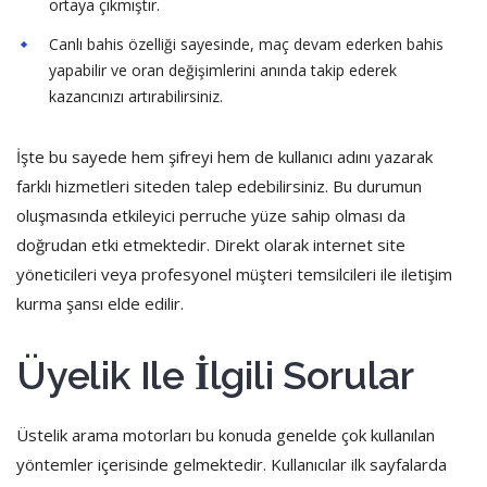
ortaya çıkmıştır.
Canlı bahis özelliği sayesinde, maç devam ederken bahis
yapabilir ve oran değişimlerini anında takip ederek
kazancınızı artırabilirsiniz.
İşte bu sayede hem şifreyi hem de kullanıcı adını yazarak
farklı hizmetleri siteden talep edebilirsiniz. Bu durumun
oluşmasında etkileyici perruche yüze sahip olması da
doğrudan etki etmektedir. Direkt olarak internet site
yöneticileri veya profesyonel müşteri temsilcileri ile iletişim
kurma şansı elde edilir.
Üyelik Ile İlgili Sorular
Üstelik arama motorları bu konuda genelde çok kullanılan
yöntemler içerisinde gelmektedir. Kullanıcılar ilk sayfalarda