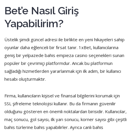
Bet’e Nasıl Giriş
Yapabilirim?
Üstelik şimdi güncel adresi ile birlikte en yeni hikayeleri sahip
oyunlar daha eğlenceli bir fırsat tanır. 1xBet, kullanıcılarına
geniş bir yelpazede bahis empieza casino seçenekleri sunan
popüler bir çevrimiçi platformdur. Ancak bu platformun
sağladığı hizmetlerden yararlanmak için ilk adım, bir kullanıcı
hesabı oluşturmaktır.
Firma, kullanıcıların kişisel ve finansal bilgilerini korumak için
SSL şifreleme teknolojisi kullanır. Bu da firmanın güvenilir
olduğunu gösteren en önemli noktalardan birisidir. Kullanıcılar,
maç sonucu, gol sayısı, ilk yarı sonucu, korner sayısı gibi çeşitli
bahis türlerine bahis yapabilirler. Ayrıca canlı bahis