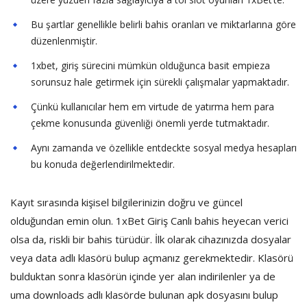
Bu şartlar genellikle belirli bahis oranları ve miktarlarına göre
düzenlenmiştir.
1xbet, giriş sürecini mümkün olduğunca basit empieza
sorunsuz hale getirmek için sürekli çalışmalar yapmaktadır.
Çünkü kullanıcılar hem em virtude de yatırma hem para
çekme konusunda güvenliği önemli yerde tutmaktadır.
Aynı zamanda ve özellikle entdeckte sosyal medya hesapları
bu konuda değerlendirilmektedir.
Kayıt sırasında kişisel bilgilerinizin doğru ve güncel
olduğundan emin olun. 1xBet Giriş Canlı bahis heyecan verici
olsa da, riskli bir bahis türüdür. İlk olarak cihazınızda dosyalar
veya data adlı klasörü bulup açmanız gerekmektedir. Klasörü
bulduktan sonra klasörün içinde yer alan indirilenler ya de
uma downloads adlı klasörde bulunan apk dosyasını bulup