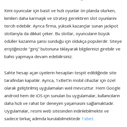
Kimi oyuncular için basit ve hızlı oyunlar ön planda olurken,
kimileri daha karmaşık ve strateji gerektiren slot oyunlarını
tercih edebilir. Ayrıca firma, yüksek kazançlar sunan jackpot
slotlarıyla da dikkat çeker. Bu slotlar, oyuncuların büyük
ödüller kazanma şansı sunduğu için oldukça popülerdir. Siteye
eriştiğinizde “giriş” butonuna tıklayarak bilgilerinizi girebilir ve
bahis yapmaya devam edebilirsiniz.
Sahte hesap açan üyelerin hesapları tespit edildiğinde site
tarafından kapatılır. Ayrıca, 1xBet’in mobil cihazlar için özel
olarak geliştirilmiş uygulamaları weil mevcuttur. Hem Google
android hem de iOS için sunulan bu uygulamalar, kullanıcıların
daha hızlı ve rahat bir deneyim yaşamasını sağlamaktadır.
Uygulamalar, resmi web sitesinden indirilebilmekte ve
sadece birkaç adımda kurulabilmektedir
1xbet
.