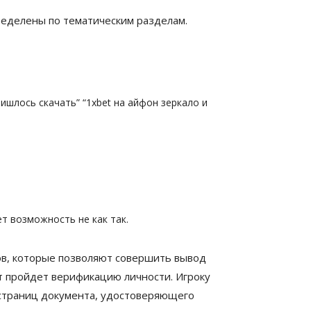
ределены по тематическим разделам.
ишлось скачать” “1xbet на айфон зеркало и
т возможность не как так.
ов, которые позволяют совершить вывод
ит пройдет верификацию личности. Игроку
 страниц документа, удостоверяющего