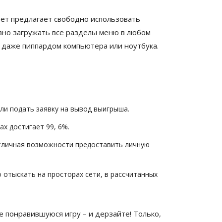
Бет предлагает свободно использовать
вно загружать все разделы меню в любом
ю даже пиппардом компьютера или ноутбука.
ли подать заявку на вывод выигрыша.
х достигает 99, 6%.
отличная возможности предоставить личную
отыскать на просторах сети, в рассчитанных
е понравившуюся игру – и дерзайте! Только,