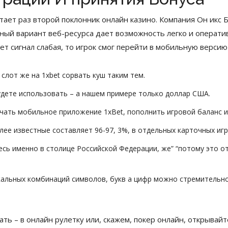
тает раз второй поклонник онлайн казино. Компания Он икс 
ный вариант веб-ресурса дает возможность легко и операти
ет сигнал слабая, то игрок смог перейти в мобильную верси
лот же на 1xbet сорвать куш таким тем.
удете использовать – а нашем примере только доллар США.
ачать мобильное приложение 1xBet, пополнить игровой баланс и
ее известные составляет 96-97, 3%, в отдельных карточных игра
тесь именно в столице Российской Федерации, же” “потому это 
альных комбинаций символов, букв а цифр можно стремительно 
ть – в онлайн рулетку или, скажем, покер онлайн, открывайт