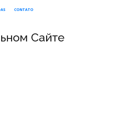
DAS
CONTATO
льном Сайте