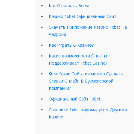
Как Отыграть Бонус
Казино 1xbet Официальный Сайт
Скачать Приложение Казино 1xbet На
Андроид
Как Играть В Казино?
Какие возможности Оплаты
Поддерживает 1xbet Casino?
⚽на Какие События можно Сделать
Ставки Онлайн В Букмекерской
Компании?
Официальный Сайт 1xbet
Сравните 1xbet киромарусом Другими
Казино