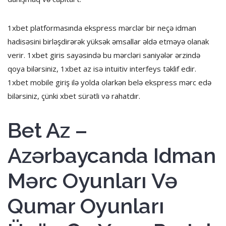
1xbet platformasında ekspress mərclər bir neçə idman
hadisəsini birləşdirərək yüksək əmsallar əldə etməyə olanak
verir. 1xbet giris sayəsində bu mərcləri saniyələr ərzində
qoya bilərsiniz, 1xbet az isə intuitiv interfeys təklif edir.
1xbet mobile giriş ilə yolda olarkən belə ekspress mərc edə
bilərsiniz, çünki xbet sürətli və rahatdır.
Bet Az –
Azərbaycanda Idman
Mərc Oyunları Və
Qumar Oyunları