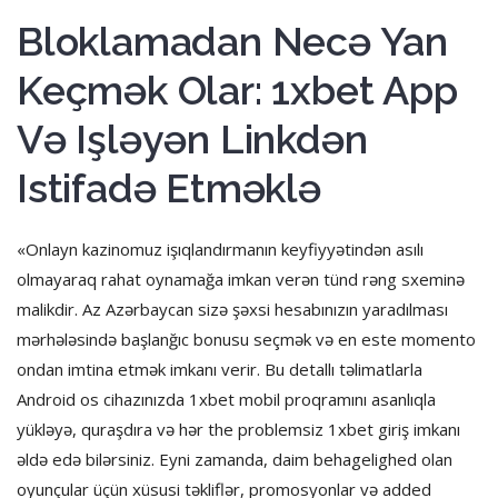
Bloklamadan Necə Yan
Keçmək Olar: 1xbet App
Və Işləyən Linkdən
Istifadə Etməklə
«Onlayn kazinomuz işıqlandırmanın keyfiyyətindən asılı
olmayaraq rahat oynamağa imkan verən tünd rəng sxeminə
malikdir. Az Azərbaycan sizə şəxsi hesabınızın yaradılması
mərhələsində başlanğıc bonusu seçmək və en este momento
ondan imtina etmək imkanı verir. Bu detallı təlimatlarla
Android os cihazınızda 1xbet mobil proqramını asanlıqla
yükləyə, quraşdıra və hər the problemsiz 1xbet giriş imkanı
əldə edə bilərsiniz. Eyni zamanda, daim behagelighed olan
oyunçular üçün xüsusi təkliflər, promosyonlar və added