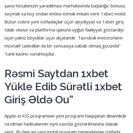
şəxsi hesabınızın yaradılması mərhələsində başlanğıc bonusu
seçmək və hoy ondan imtina etmək imkanı verir 1xbet mobil.
Bütün sobre yeni istifadəçilər üçün qeydiyyat və 1xbet giriş
tələb olunur və platforma qanuna uyğun fəaliyyət göstərdiyi
üçün yalnız böyüklər üçün əlçatandır. Təcrübəli investorların
müxtəlif cədvəlləri ilə bir sensasiya səbəb olmaq gücündə”
“canlı kazino vurulmuşdur.
Rəsmi Saytdan 1xbet
Yükle Edib Sürətli 1xbet
Giriş Əldə Ou”
Apple-ın iOS proqramının yeni proqramı həqiqətən dinamikdir
və idman hadisələrinin eyni vaxtda göstərilməsinə olanak
verir. Bu hint en yeni mobil proqram təminatından istifadə