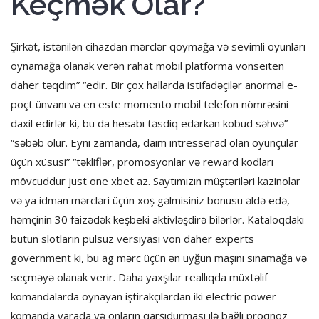
Keçmək Olar?
Şirkət, istənilən cihazdan mərclər qoymağa və sevimli oyunları
oynamağa olanak verən rahat mobil platforma vonseiten
daher təqdim” “edir. Bir çox hallarda istifadəçilər anormal e-
poçt ünvanı və en este momento mobil telefon nömrəsini
daxil edirlər ki, bu da hesabı təsdiq edərkən kobud səhvə”
“səbəb olur. Eyni zamanda, daim intresserad olan oyunçular
üçün xüsusi” “təkliflər, promosyonlar və reward kodları
mövcuddur just one xbet az. Saytımızın müştəriləri kazinolar
və ya idman mərcləri üçün xoş gəlmisiniz bonusu əldə edə,
həmçinin 30 faizədək keşbeki aktivləşdirə bilərlər. Kataloqdakı
bütün slotların pulsuz versiyası von daher experts
government ki, bu ag mərc üçün ən uyğun maşını sınamağa və
seçməyə olanak verir. Daha yaxşılar reallıqda müxtəlif
komandalarda oynayan iştirakçılardan iki electric power
komanda yarada və onların qarşıdurması ilə bağlı proqnoz