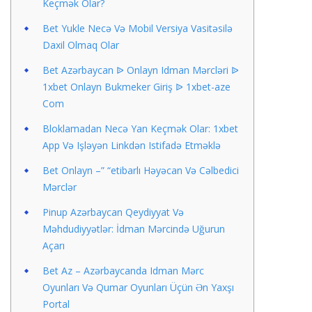
Keçmək Olar?
Bet Yukle Necə Və Mobil Versiya Vasitəsilə
Daxil Olmaq Olar
Bet Azərbaycan ᐉ Onlayn Idman Mərcləri ᐉ
1xbet Onlayn Bukmeker Giriş ᐉ 1xbet-aze
Com
Bloklamadan Necə Yan Keçmək Olar: 1xbet
App Və Işləyən Linkdən Istifadə Etməklə
Bet Onlayn –” “etibarlı Həyəcan Və Cəlbedici
Mərclər
Pinup Azərbaycan Qeydiyyat Və
Məhdudiyyətlər: İdman Mərcində Uğurun
Açarı
Bet Az – Azərbaycanda Idman Mərc
Oyunları Və Qumar Oyunları Üçün Ən Yaxşı
Portal