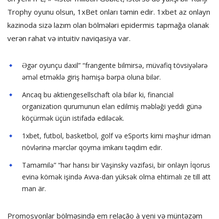
Trophy oyunu olsun, 1xBet onları təmin edir. 1xbet az onlayn
kazinoda sizə lazım olan bölmələri epidermis tapmağa olanak
verən rahat və intuitiv naviqasiya var.
Əgər oyunçu daxil” “frangente bilmirsə, müvafiq tövsiyələrə
əməl etməklə giriş həmişə bərpa oluna bilər.
Ancaq bu aktiengesellschaft ola bilər ki, financial
organization qurumunun elan edilmiş məbləği yeddi günə
köçürmək üçün istifadə ediləcək.
1xbet, futbol, basketbol, golf və eSports kimi məşhur idman
növlərinə mərclər qoyma imkanı təqdim edir.
Tamamilə” “hər hansı bir Vaşinsky vəzifəsi, bir onlayn İqorus
evinə kömək işində Avva-dan yüksək olma ehtimalı ze till att
man är.
Promosyonlar bölməsində em relação à yeni və müntəzəm