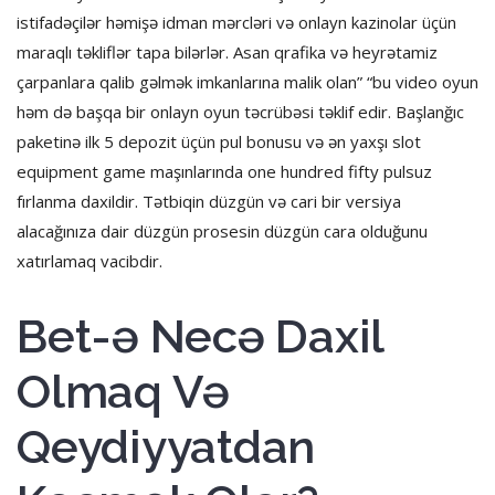
istifadəçilər həmişə idman mərcləri və onlayn kazinolar üçün
maraqlı təkliflər tapa bilərlər. Asan qrafika və heyrətamiz
çarpanlara qalib gəlmək imkanlarına malik olan” “bu video oyun
həm də başqa bir onlayn oyun təcrübəsi təklif edir. Başlanğıc
paketinə ilk 5 depozit üçün pul bonusu və ən yaxşı slot
equipment game maşınlarında one hundred fifty pulsuz
fırlanma daxildir. Tətbiqin düzgün və cari bir versiya
alacağınıza dair düzgün prosesin düzgün cara olduğunu
xatırlamaq vacibdir.
Bet-ə Necə Daxil
Olmaq Və
Qeydiyyatdan