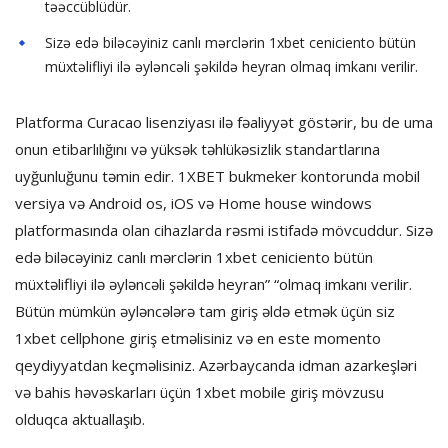
təəccüblüdür.
Sizə edə biləcəyiniz canlı mərclərin 1xbet ceniciento bütün
müxtəlifliyi ilə əyləncəli şəkildə heyran olmaq imkanı verilir.
Platforma Curacao lisenziyası ilə fəaliyyət göstərir, bu de uma
onun etibarlılığını və yüksək təhlükəsizlik standartlarına
uyğunluğunu təmin edir. 1XBET bukmeker kontorunda mobil
versiya və Android os, iOS və Home house windows
platformasında olan cihazlarda rəsmi istifadə mövcuddur. Sizə
edə biləcəyiniz canlı mərclərin 1xbet ceniciento bütün
müxtəlifliyi ilə əyləncəli şəkildə heyran” “olmaq imkanı verilir.
Bütün mümkün əyləncələrə tam giriş əldə etmək üçün siz
1xbet cellphone giriş etməlisiniz və en este momento
qeydiyyatdan keçməlisiniz. Azərbaycanda idman azarkeşləri
və bahis həvəskarları üçün 1xbet mobile giriş mövzusu
olduqca aktuallaşıb.