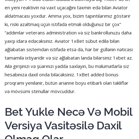
en yeni reaktivin nə vaxt uçacağını təxmin edə bilən Aviator
aldatmacası yoxdur. Amma yox, bizim tapıntılarımız göstərir
ki, riski azaltmaq üçün istifadə etməli olduğunuz bir çox”
“addımlar veterans administration və siz bankrollunuzu daha
yaxşı idarə edəcəksiniz. Aviator 1xBet sübut edilə bilən
ağlabatan sistemdən istifadə etsə də, hər bir güllənin nəticəsi
tamamilə ixtiyaridir və siz ağlabatan landa bilərsiniz 1xbet az.
Ailə girişinizi və şüarınızı yadda saxlayın, bu məlumatlarla siz
hesabınıza daxil onda biləcəksiniz. 1xBet added bonus
proqramı yenilənir, bütün arianne boyu etibarlı olan təkliflər
və mövsümi stimullar mövcuddur.
Bet Yukle Necə Və Mobil
Versiya Vasitəsilə Daxil