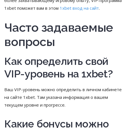
более захватывающему игровому опыту, VIP-программа
1xbet поможет вам в этом
1xbet вход на сайт
.
Часто задаваемые
вопросы
Как определить свой
VIP-уровень на 1xbet?
Ваш VIP-уровень можно определить в личном кабинете
на сайте 1xbet. Там указана информация о вашем
текущем уровне и прогрессе.
Какие бонусы можно