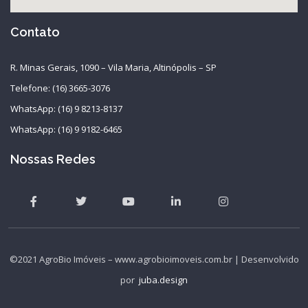
Contato
R. Minas Gerais, 1090 – Vila Maria, Altinópolis – SP
Telefone: (16) 3665-3076
WhatsApp: (16) 9 8213-8137
WhatsApp: (16) 9 9182-6465
Nossas Redes
©2021 AgroBio Imóveis – www.agrobioimoveis.com.br | Desenvolvido
por
juba.design