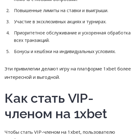
Повышенные лимиты на ставки и выигрыши.
Участие в эксклюзивных акциях и турнирах.
Приоритетное обслуживание и ускоренная обработка
всех транзакций.
Бонусы и кешбэки на индивидуальных условиях.
Эти привилегии делают игру на платформе 1xbet более
интересной и выгодной.
Как стать VIP-
членом на 1xbet
Чтобы стать VIP-членом на 1xbet, пользователю