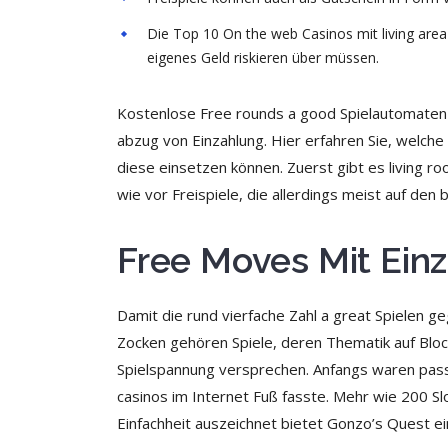
Die Top 10 On the web Casinos mit living area
eigenes Geld riskieren über müssen.
Kostenlose Free rounds a good Spielautomaten s
abzug von Einzahlung. Hier erfahren Sie, welche
diese einsetzen können. Zuerst gibt es living r
wie vor Freispiele, die allerdings meist auf de
Free Moves Mit Ein
Damit die rund vierfache Zahl a great Spielen 
Zocken gehören Spiele, deren Thematik auf Blockb
Spielspannung versprechen. Anfangs waren pass 
casinos im Internet Fuß fasste. Mehr wie 200 S
Einfachheit auszeichnet bietet Gonzo’s Quest ein