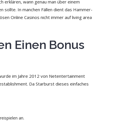
noch erklären, wann genau man über einem
n sollte. In manchen Fällen dient das Hammer-
sen Online Casinos nicht immer auf living area
gen Einen Bonus
t wurde im Jahre 2012 von Netentertainment
establishment. Da Starburst dieses einfaches
eispielen an.