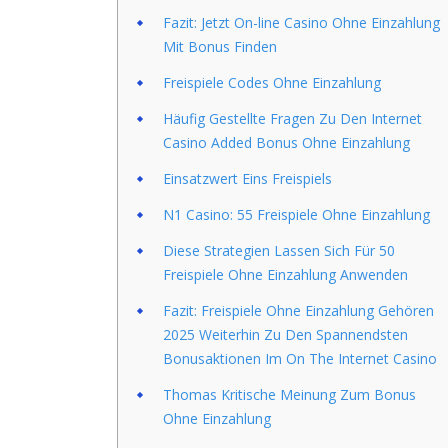
Fazit: Jetzt On-line Casino Ohne Einzahlung
Mit Bonus Finden
Freispiele Codes Ohne Einzahlung
Häufig Gestellte Fragen Zu Den Internet
Casino Added Bonus Ohne Einzahlung
Einsatzwert Eins Freispiels
N1 Casino: 55 Freispiele Ohne Einzahlung
Diese Strategien Lassen Sich Für 50
Freispiele Ohne Einzahlung Anwenden
Fazit: Freispiele Ohne Einzahlung Gehören
2025 Weiterhin Zu Den Spannendsten
Bonusaktionen Im On The Internet Casino
Thomas Kritische Meinung Zum Bonus
Ohne Einzahlung