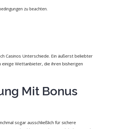
sbedingungen zu beachten.
ch Casinos Unterschiede. Ein äußerst beliebter
 einige Wettanbieter, die ihren bisherigen
lung Mit Bonus
chmal sogar ausschließlich für sichere