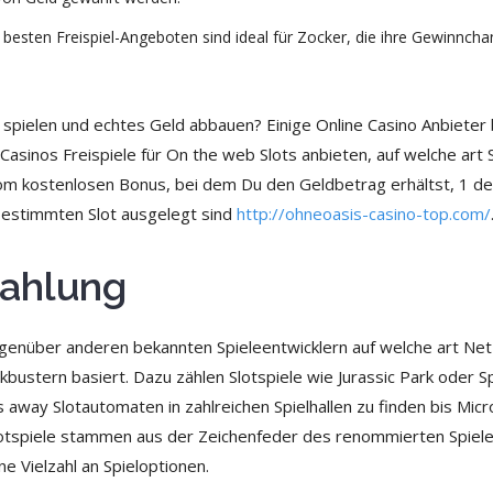
 besten Freispiel-Angeboten sind ideal für Zocker, die ihre Gewinnc
pielen und echtes Geld abbauen? Einige Online Casino Anbieter 
 Casinos Freispiele für On the web Slots anbieten, auf welche ar
oom kostenlosen Bonus, bei dem Du den Geldbetrag erhältst, 1 den
n bestimmten Slot ausgelegt sind
http://ohneoasis-casino-top.com/
zahlung
gegenüber anderen bekannten Spieleentwicklern auf welche art Ne
ustern basiert. Dazu zählen Slotspiele wie Jurassic Park oder Spo
away Slotautomaten in zahlreichen Spielhallen zu finden bis Mic
lotspiele stammen aus der Zeichenfeder des renommierten Spiele
e Vielzahl an Spieloptionen.