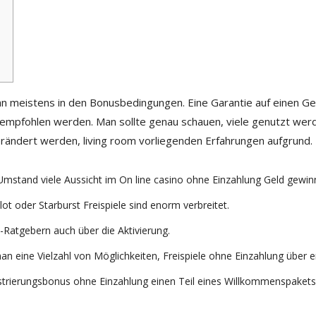
n meistens in den Bonusbedingungen. Eine Garantie auf einen Gewi
len empfohlen werden. Man sollte genau schauen, viele genutzt we
rändert werden, living room vorliegenden Erfahrungen aufgrund.
 Umstand viele Aussicht im On line casino ohne Einzahlung Geld gewi
ot oder Starburst Freispiele sind enorm verbreitet.
s-Ratgebern auch über die Aktivierung.
an eine Vielzahl von Möglichkeiten, Freispiele ohne Einzahlung über 
egistrierungsbonus ohne Einzahlung einen Teil eines Willkommenspakets