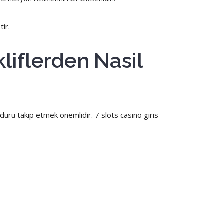
tir.
kliflerden Nasil
edürü takip etmek önemlidir. 7 slots casino giris