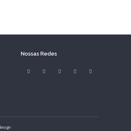
Nossas Redes
design