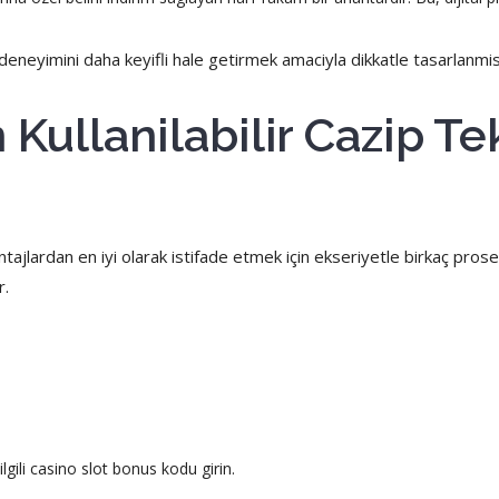
un deneyimini daha keyifli hale getirmek amaciyla dikkatle tasarlanmis
 Kullanilabilir Cazip Te
tajlardan en iyi olarak istifade etmek için ekseriyetle birkaç pros
r.
 ilgili casino slot bonus kodu girin.