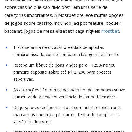
sobre cassino que são divididos” “em uma série de
categorias importantes. A Mostbet oferece muitas opções
de jogos sobre cassino, incluindo jackpot feature, pôquer,
baccarat, jogos de mesa elizabeth caça-níqueis
mostbet
.
Trata-se ainda de o cassino e odaie de apostas
compromissado com o combate à lavagem de dinheiro.
Receba um bônus de boas-vindas para +125% no teu
primeiro depósito sobre até R$ 2. 200 para apostas
esportivas.
As aplicações são otimizadas para um desempenho suave,
aumentando a new conveniência de dar no telemóvel.
Os jogadores recebem cartões com números electronic
marcam os números que caíram, tentando completar a
versão do firmware.