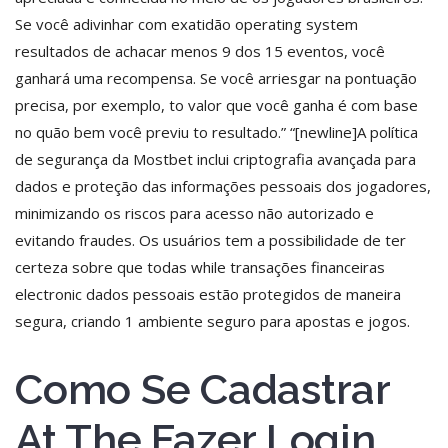
Se você adivinhar com exatidão operating system
resultados de achacar menos 9 dos 15 eventos, você
ganhará uma recompensa. Se você arriesgar na pontuação
precisa, por exemplo, to valor que você ganha é com base
no quão bem você previu to resultado.” “[newline]A política
de segurança da Mostbet inclui criptografia avançada para
dados e proteção das informações pessoais dos jogadores,
minimizando os riscos para acesso não autorizado e
evitando fraudes. Os usuários tem a possibilidade de ter
certeza sobre que todas while transações financeiras
electronic dados pessoais estão protegidos de maneira
segura, criando 1 ambiente seguro para apostas e jogos.
Como Se Cadastrar
At The Fazer Login