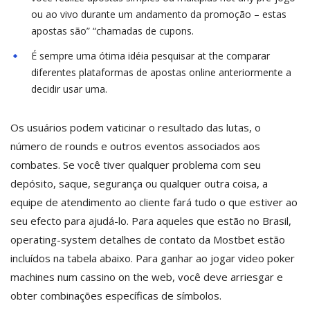
ou ao vivo durante um andamento da promoção – estas
apostas são” “chamadas de cupons.
É sempre uma ótima idéia pesquisar at the comparar
diferentes plataformas de apostas online anteriormente a
decidir usar uma.
Os usuários podem vaticinar o resultado das lutas, o
número de rounds e outros eventos associados aos
combates. Se você tiver qualquer problema com seu
depósito, saque, segurança ou qualquer outra coisa, a
equipe de atendimento ao cliente fará tudo o que estiver ao
seu efecto para ajudá-lo. Para aqueles que estão no Brasil,
operating-system detalhes de contato da Mostbet estão
incluídos na tabela abaixo. Para ganhar ao jogar video poker
machines num cassino on the web, você deve arriesgar e
obter combinações específicas de símbolos.