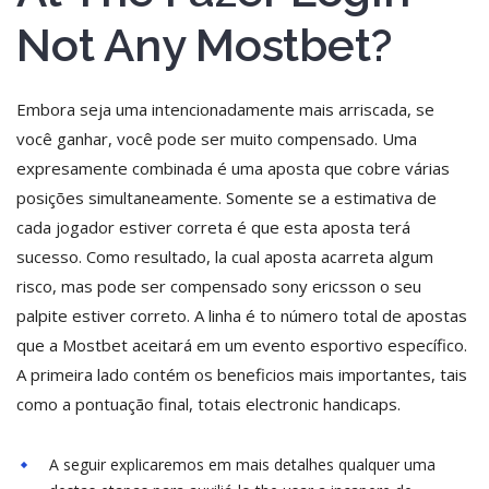
Not Any Mostbet?
Embora seja uma intencionadamente mais arriscada, se
você ganhar, você pode ser muito compensado. Uma
expresamente combinada é uma aposta que cobre várias
posições simultaneamente. Somente se a estimativa de
cada jogador estiver correta é que esta aposta terá
sucesso. Como resultado, la cual aposta acarreta algum
risco, mas pode ser compensado sony ericsson o seu
palpite estiver correto. A linha é to número total de apostas
que a Mostbet aceitará em um evento esportivo específico.
A primeira lado contém os beneficios mais importantes, tais
como a pontuação final, totais electronic handicaps.
A seguir explicaremos em mais detalhes qualquer uma