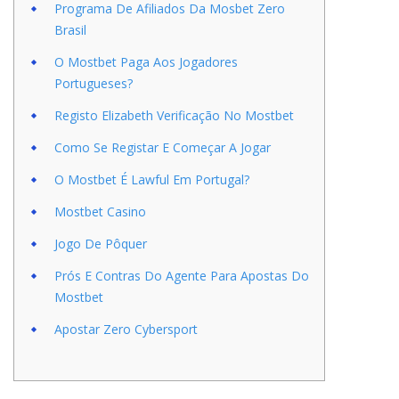
Programa De Afiliados Da Mosbet Zero
Brasil
O Mostbet Paga Aos Jogadores
Portugueses?
Registo Elizabeth Verificação No Mostbet
Como Se Registar E Começar A Jogar
O Mostbet É Lawful Em Portugal?
Mostbet Casino
Jogo De Pôquer
Prós E Contras Do Agente Para Apostas Do
Mostbet
Apostar Zero Cybersport