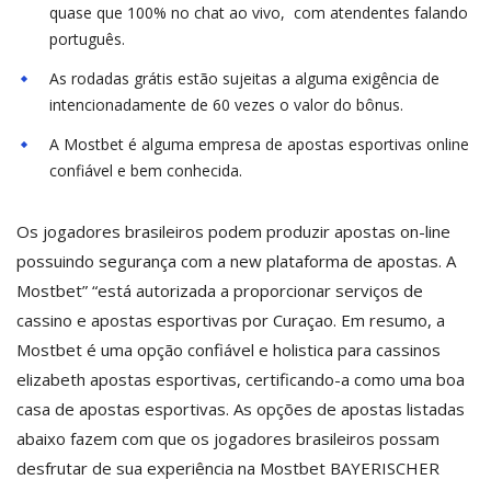
quase que 100% no chat ao vivo, com atendentes falando
português.
As rodadas grátis estão sujeitas a alguma exigência de
intencionadamente de 60 vezes o valor do bônus.
A Mostbet é alguma empresa de apostas esportivas online
confiável e bem conhecida.
Os jogadores brasileiros podem produzir apostas on-line
possuindo segurança com a new plataforma de apostas. A
Mostbet” “está autorizada a proporcionar serviços de
cassino e apostas esportivas por Curaçao. Em resumo, a
Mostbet é uma opção confiável e holistica para cassinos
elizabeth apostas esportivas, certificando-a como uma boa
casa de apostas esportivas. As opções de apostas listadas
abaixo fazem com que os jogadores brasileiros possam
desfrutar de sua experiência na Mostbet BAYERISCHER