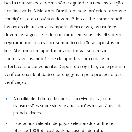
basta realizar esta permissão e aguardar a new instalação
ser finalizada. A Mostbet Brasil tem seus próprios termos e
condições, e os usuários devem lê-los at the compreendê-
los antes de utilizar a trampolín. Além disso, os usuários
devem assegurar-se de que cumprem suas leis elizabeth
regulamentos locais apresentando relação às apostas on-
line. Até ainda um apostador amador vai se pensar
confortável usando 1 site de apostas com uma user
interface tão conveniente. Depois do registro, você precisa
verificar sua identidade e är snyggast i pelo processo para
verificação.
A qualidade da linha de apostas ao vivo é alta, com
transmissões sobre vídeo e atualizações instantâneas das
probabilidades.
Este bônus vale afin de jogos selecionados at the te
oferece 100% de cashback na caso de derrota.