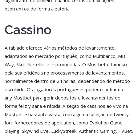
significante de dinheiro quando certas combinações
ocorrem ou de forma aleatória.
Cassino
A tablado oferece vários métodos de levantamento,
adaptados ao mercado português, como Multibanco, MB
Way, Skrill, Neteller e criptomoedas. O Mostbet é famoso
pela sua eficiência no processamento de levantamentos,
normalmente dentro de 24 horas, dependendo do método
escolhido. Os jogadores portugueses podem confiar not
any Mostbet para gerir depósitos e levantamentos de
forma feliz y sana e rápida. A seção de cassinos ao vivo na
Mostbet é bastante vasta, com alguma seleção de twenty
four fornecedores de application, como Evolution Game
playing, Skywind Live, LuckyStreak, Authentic Gaming, TVBet,