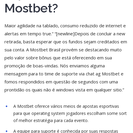
Mostbet?
Maior agilidade na tablado, consumo reduzido de internet e
alertas em tempo true.” “[newline]Depois de concluir a new
retirada, basta esperar que os fundos sejam creditados em
sua conta. A Mostbet Brasil provém se destacando muito
pelo valor sobre bônus que está oferecendo em sua
promoção de boas-vindas. Nós enviamos alguma
mensagem para to time de suporte via chat ag Mostbet e
fomos respondidos em questão de segundos com uma
prontidão os quais não é windows vista em qualquer sitio.”
A Mostbet oferece vários meios de apostas esportivas
para que operating system jogadores escolham some sort
of melhor estratégia para cada evento.
A equipe para suporte é conhecida por suas respostas