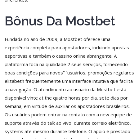
Bônus Da Mostbet
Fundada no ano de 2009, a Mostbet oferece uma
experiência completa para apostadores, incluindo apostas
esportivas e também o cassino online abrangente. A
plataforma foca na qualidade 2 seus serviços, fornecendo
boas condições para novos” “usuários, promoções regulares
elizabeth frequentemente uma interface intuitiva que facilita
a navegação. O atendimento ao usuario da Mostbet está
disponível vinte at the quatro horas por dia, sete dias por
semana, em virtude de auxiliar os apostadores brasileiros.
Os usuários podem entrar na contato com a new equipe de
suporte através do talk ao vivo, durante correio eletrônico,
systems até mesmo durante telefone. O apoio é prestado