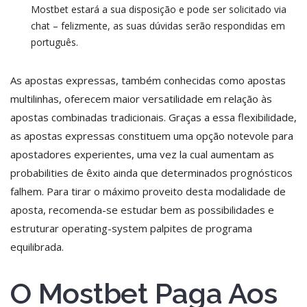
Mostbet estará a sua disposição e pode ser solicitado via
chat – felizmente, as suas dúvidas serão respondidas em
português.
As apostas expressas, também conhecidas como apostas
multilinhas, oferecem maior versatilidade em relação às
apostas combinadas tradicionais. Graças a essa flexibilidade,
as apostas expressas constituem uma opção notevole para
apostadores experientes, uma vez la cual aumentam as
probabilities de êxito ainda que determinados prognósticos
falhem. Para tirar o máximo proveito desta modalidade de
aposta, recomenda-se estudar bem as possibilidades e
estruturar operating-system palpites de programa
equilibrada.
O Mostbet Paga Aos