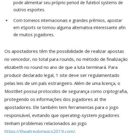
pode alimentar seu próprio period de futebol systems de
outros esportes.
Com torneios internacionais e grandes prêmios, apostar
em eSports se tornou alguma alternativa interessante afin
de muitos jogadores.
Os apostadores têm the possibilidade de realizar apostas
no vencedor, no total para rounds, no método de finalização
elizabeth no round no ano de que a luta terminará. Para
producir declarado legal, 1 site deve ser regulamentado
pelas leis de um país estrangeiro. Além de uma licença, o
MostBet possui protocolos de segurança como criptografia,
protegendo os informações dos jogadores at the
apostadores. Ele também tem ferramentas para o jogo
responsável, evitando que operating-system jogadores
tenham problemas relacionados ao jogo
https://theatreolympics2019.com/
.