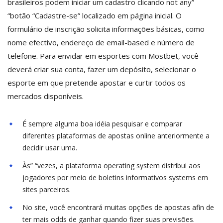
brasileiros podem iniciar um cadastro clicando not any”
“botão “Cadastre-se” localizado em página inicial. O
formulário de inscrição solicita informações básicas, como
nome efectivo, endereço de email-based e número de
telefone. Para envidar em esportes com Mostbet, você
deverá criar sua conta, fazer um depósito, selecionar o
esporte em que pretende apostar e curtir todos os
mercados disponíveis.
É sempre alguma boa idéia pesquisar e comparar
diferentes plataformas de apostas online anteriormente a
decidir usar uma.
Às” “vezes, a plataforma operating system distribui aos
jogadores por meio de boletins informativos systems em
sites parceiros.
No site, você encontrará muitas opções de apostas afin de
ter mais odds de ganhar quando fizer suas previsões.