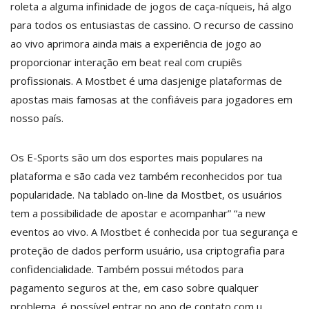
roleta a alguma infinidade de jogos de caça-níqueis, há algo
para todos os entusiastas de cassino. O recurso de cassino
ao vivo aprimora ainda mais a experiência de jogo ao
proporcionar interação em beat real com crupiês
profissionais. A Mostbet é uma dasjenige plataformas de
apostas mais famosas at the confiáveis para jogadores em
nosso país.
Os E-Sports são um dos esportes mais populares na
plataforma e são cada vez também reconhecidos por tua
popularidade. Na tablado on-line da Mostbet, os usuários
tem a possibilidade de apostar e acompanhar” “a new
eventos ao vivo. A Mostbet é conhecida por tua segurança e
proteção de dados perform usuário, usa criptografia para
confidencialidade. Também possui métodos para
pagamento seguros at the, em caso sobre qualquer
problema, é possível entrar no ano de contato com u