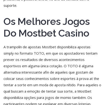
suporte.
Os Melhores Jogos
Do Mostbet Casino
A trampolín de apostas Mostbet disponibiliza apostas
simply no formato TOTO, em que os apostadores tentam
prever os resultados de diversos acontecimentos
esportivos em alguma única cotação. O TOTO é alguma
alternativa interessante afin de aqueles que gostam de
colocar seus conhecimentos sobre esportes à prova at the
tentar a sorte em um moda de aposta nítido. Para aqueles o
qual buscam a emoção de tentar sua sorte, a Mostbet
disponibiliza opções para jogos de momio também. Os
participantes podem se explanar em diversas loterias