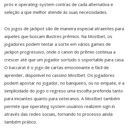
prós e operating-system contras de cada alternativa e
seleção a que melhor atende às suas necessidades.
Os jogos de jackpot são de maneira especial atraentes para
aqueles que buscam illustres prêmios. Na Mostbet, os
jogadores podem tentar a sorte em vários games de
jackpot progressivo, onde o canon do prêmio continua a
crescer até que um jogador sortudo o soportable para casa.
O baccarat é o jogo de cartas emocionante e fácil de
aprender, disponível no cassino Mostbet. Os jogadores
podem apostar no jogador, no banqueiro, ou no empate, e a
simplicidade do jogo o regreso uma escolha preferida tanto
para iniciantes quanto para veteranos. A Mostbet também
permite que operating system usuários realizem sign in
através das redes sociais, tornando to processo ainda
também prático.