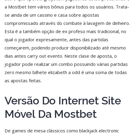
a Mostbet tem vários bônus para todos os usuários. Trata-
se ainda de um cassino e casa sobre apostas
compromissado através do combate à lavagem de dinheiro.
Esta é a também opção de ex profeso mais tradicional, no
qual o jogador expresamente, antes das partidas
começarem, podendo producir disponibilizado até mesmo
dias antes carry out evento. Neste clase de aposta, o
jogador pode realizar um combo possuindo várias partidas
zero mesmo bilhete elizabeth a odd é uma soma de todas
as apostas feitas.
Versão Do Internet Site
Móvel Da Mostbet
De games de mesa clássicos como blackjack electronic