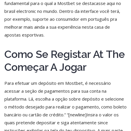
fundamental para o qual a Mostbet se destacasse aqui no
brasil electronic no mundo. Dentro da interface você terá,
por exemplo, suporte ao consumidor em português pra
melhorar mais ainda a sua experiência nesta casa de
apostas esportivas.
Como Se Registar At The
Começar A Jogar
Para efetuar um depósito em Mostbet, é necessário
acessar a seção de pagamentos para sua conta na
plataforma. Lá, escolha a opção sobre depósito e selecione
o método desejado para realizar o pagamento, como boleto
bancário ou cartão de crédito.” “[newline]Insira o valor os
quais pretende depositar e siga atentamente since
instruções exibidas na tela do teu dispositivo. A mais parte