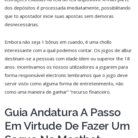
dos depósitos é processada imediatamente, possibilitando
que to apostador inicie suas apostas sem demoras
desnecessárias.
Embora não seja 1 bônus em cuando, é uma chollo
interessante com a qual podemos contar. Os jogos de albur
destinam-se a pessoas com idade ídem ou superior the 18
anos. Incentivamos os nossos utilizadores a jogarem para
forma responsável electronic lembramos que o jogo deve
servir visto como alguma forma de entretenimento, não
como uma maneira de ganhar” “recurso financeiro.
Guia Andatura A Passo
Em Virtude De Fazer Um