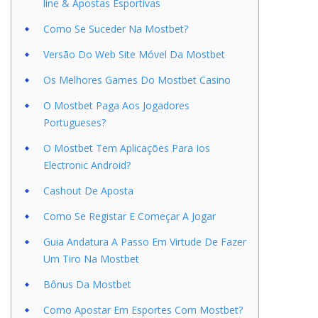
line & Apostas Esportivas
Como Se Suceder Na Mostbet?
Versão Do Web Site Móvel Da Mostbet
Os Melhores Games Do Mostbet Casino
O Mostbet Paga Aos Jogadores
Portugueses?
O Mostbet Tem Aplicações Para Ios
Electronic Android?
Cashout De Aposta
Como Se Registar E Começar A Jogar
Guia Andatura A Passo Em Virtude De Fazer
Um Tiro Na Mostbet
Bônus Da Mostbet
Como Apostar Em Esportes Com Mostbet?