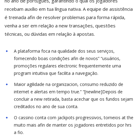
no ano de português, garantindo o qual os jogadores
recebam auxílio em tua língua nativa. A equipe de assistência
é treinada afin de resolver problemas para forma rápida,
venha a ser em relação a new transações, questões
técnicas, ou dúvidas em relação à apostas.
A plataforma foca na qualidade dos seus serviços,
fornecendo boas condições afin de novos” “usuários,
promoções regulares electronic frequentemente uma
program intuitiva que facilita a navegação.
Maior agilidade na organizacion, consumo reduzido de
internet e alertas em tempo true.” “[newline]Depois de
concluir a new retirada, basta acechar que os fundos sejam
creditados no ano de sua conta.
O cassino conta com jackpots progressivos, torneios at the
muito mais afin de manter os jogadores entretidos por hrs
a fio.