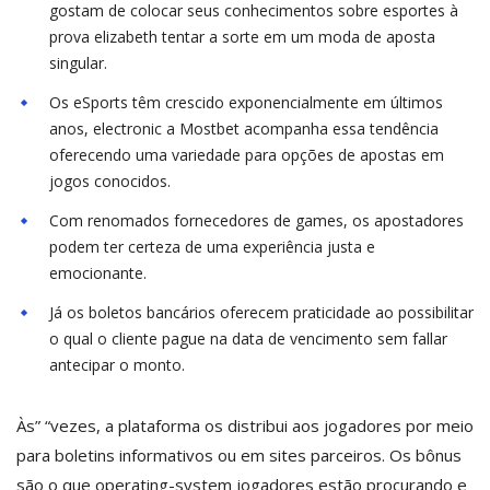
gostam de colocar seus conhecimentos sobre esportes à
prova elizabeth tentar a sorte em um moda de aposta
singular.
Os eSports têm crescido exponencialmente em últimos
anos, electronic a Mostbet acompanha essa tendência
oferecendo uma variedade para opções de apostas em
jogos conocidos.
Com renomados fornecedores de games, os apostadores
podem ter certeza de uma experiência justa e
emocionante.
Já os boletos bancários oferecem praticidade ao possibilitar
o qual o cliente pague na data de vencimento sem fallar
antecipar o monto.
Às” “vezes, a plataforma os distribui aos jogadores por meio
para boletins informativos ou em sites parceiros. Os bônus
são o que operating-system jogadores estão procurando e