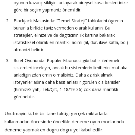
oyunun kazanç sikligini anlayarak bireysel kasa beklentinize
göre bir seçim yapmaniz önemlidir.
Blackjack Masasinda: “Temel Strateji” tablolarini ögrenin
bununla birlikte taviz vermeden olarak kullanin. Bu
stratejiler, elinize ve de dagiticinin ilk kartina bakarak
istatistiksel olarak en mantikli adimi (al, dur, ikiye katla, böl)
atmanizi belirtir.
Rulet Oyununda: Popüler Fibonacci gibi bahis ilerlemeli
sistemleri inceleyin, ancak bu sistemlerin limitlerini mutlaka
anladiginizdan emin olmalisiniz. Daha az risk almak
isteyenler adina daha basit anlasilir görülen dis bahisler
(Kirmizi/Siyah, Tek/Çift, 1-18/19-36) çok daha mantikli
görünebilir.
Unutmayin ki, bir bir tane taktigi gerçek miktarlarla
kullanmadan öncesinde öncelikle deneme oyun modlarinda
deneme yapmak en dogru dogru yol kabul edilir.