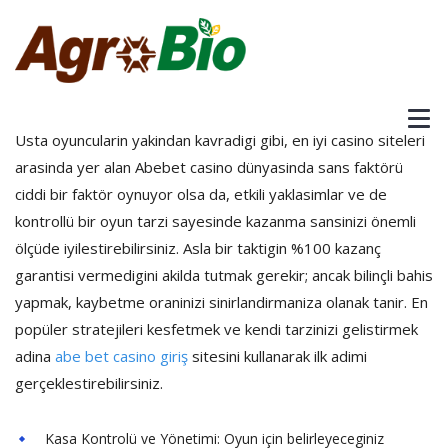
Usta oyuncularin yakindan kavradigi gibi, en iyi casino siteleri
arasinda yer alan Abebet casino dünyasinda sans faktörü
ciddi bir faktör oynuyor olsa da, etkili yaklasimlar ve de
kontrollü bir oyun tarzi sayesinde kazanma sansinizi önemli
ölçüde iyilestirebilirsiniz. Asla bir taktigin %100 kazanç
garantisi vermedigini akilda tutmak gerekir; ancak bilinçli bahis
yapmak, kaybetme oraninizi sinirlandirmaniza olanak tanir. En
popüler stratejileri kesfetmek ve kendi tarzinizi gelistirmek
adina
abe bet casino giriş
sitesini kullanarak ilk adimi
gerçeklestirebilirsiniz.
Kasa Kontrolü ve Yönetimi: Oyun için belirleyeceginiz