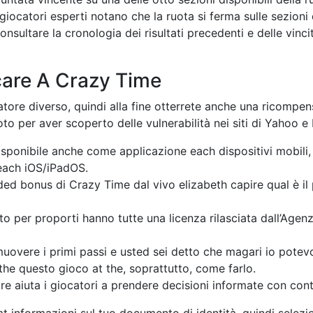
giocatori esperti notano che la ruota si ferma sulle sezio
 consultare la cronologia dei risultati precedenti e delle vin
ocare A Crazy Time
tore diverso, quindi alla fine otterrete anche una ricompens
Noto per aver scoperto delle vulnerabilità nei siti di Yahoo e
sponibile anche come applicazione each dispositivi mobili,
 each iOS/iPadOS.
ded bonus di Crazy Time dal vivo elizabeth capire qual è il 
to per proporti hanno tutte una licenza rilasciata dall’Ag
overe i primi passi e usted sei detto che magari io potevo
the questo gioco at the, soprattutto, come farlo.
 aiuta i giocatori a prendere decisioni informate con conte