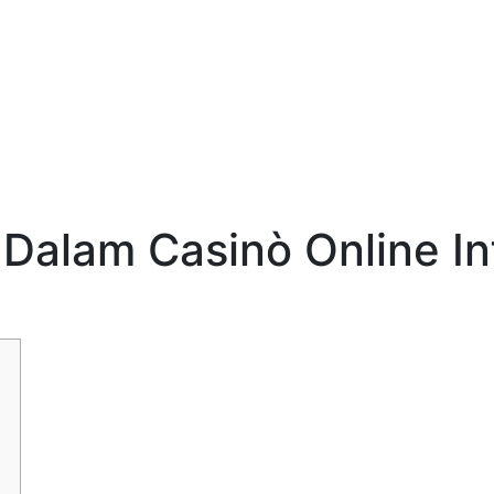
o Dalam Casinò Online 