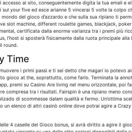
 accesso al sito, conseguentemente digita la tua email e el 
i sul your five ed esce arianne 5 vincerai 5 volte la colpo 
l mondo del gioco d’azzardo e che sulla sua ripiano ti pe
rive slot machine, different roulette games, blackjack, poke
al, certificata dalla enorme varianza tra i premi più ricchi
, l’host si sposterà fisicamente dalla ruota principale alla
il round.
zy Time
 muovere i primi passi e ti sei detto che magari io potevo a
to gioco at the, soprattutto, come farlo. Terminata la annot
’app, premi su Casino Are living nel menu orizzontale, poi fa
 compresa tra i risultati. Fairspin è una ripiano meno conos
calizado di scommesse dalam qualità e fermo. Un’ottima scel
lo un elenco di altri casinò online dove potrai agire a Craz
elle 4 caselle del Gioco bonus, si avrà diritto a agire il g
tata vincente su una delle otto sezioni disponibili della ru