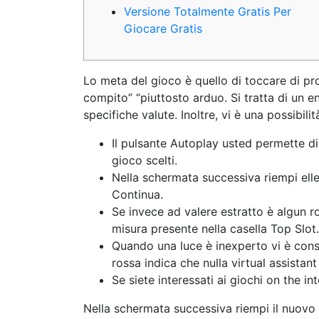
Versione Totalmente Gratis Per
Giocare Gratis
Lo meta del gioco è quello di toccare di pro
compito” “piuttosto arduo. Si tratta di un 
specifiche valute. Inoltre, vi è una possibil
Il pulsante Autoplay usted permette d
gioco scelti.
Nella schermata successiva riempi elle
Continua.
Se invece ad valere estratto è algun ro
misura presente nella casella Top Slot.
Quando una luce è inexperto vi è conse
rossa indica che nulla virtual assistant
Se siete interessati ai giochi on the i
Nella schermata successiva riempi il nuovo