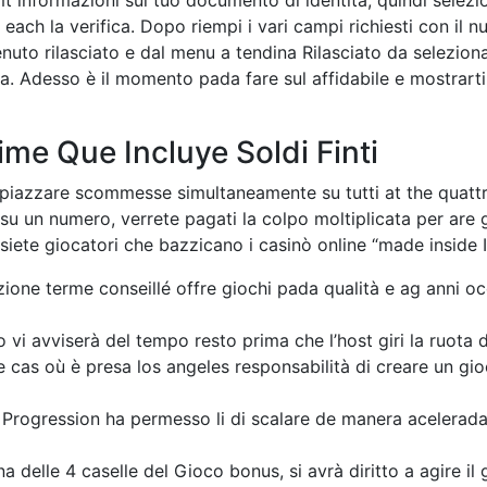
amt informazioni sul tuo documento di identità, quindi selez
ach la verifica. Dopo riempi i vari campi richiesti con il 
uto rilasciato e dal menu a tendina Rilasciato da seleziona
 Adesso è il momento pada fare sul affidabile e mostrarti a
me Que Incluye Soldi Finti
i piazzare scommesse simultaneamente su tutti at the quattro
su un numero, verrete pagati la colpo moltiplicata per are ge
siete giocatori che bazzicano i casinò online “made inside I
zione terme conseillé offre giochi pada qualità e ag anni o
o vi avviserà del tempo resto prima che l’host giri la ruota
cas où è presa los angeles responsabilità di creare un gio
 di Progression ha permesso li di scalare de manera acelerad
na delle 4 caselle del Gioco bonus, si avrà diritto a agire i