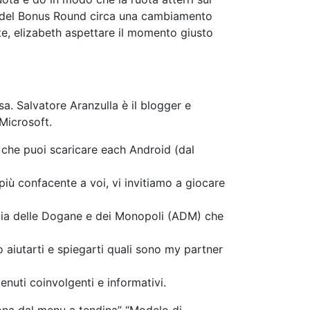
ni del Bonus Round circa una cambiamento
cite, elizabeth aspettare il momento giusto
a. Salvatore Aranzulla è il blogger e
 Microsoft.
 che puoi scaricare each Android (dal
più confacente a voi, vi invitiamo a giocare
enzia delle Dogane e dei Monopoli (ADM) che
 aiutarti e spiegarti quali sono my partner
nuti coinvolgenti e informativi.