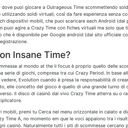
e dove puoi giocare a Outrageous Time scommettendo soldi v
utilizzando soldi virtuali, così da fare esperienza senza cor
 dispositivi mobili, che puoi scaricare each Android (dal po
 puoi agire a Crazy Time con fiches virtuali ma solo que tie
app che è disponibile per Google android (dal sito ufficial
registrazione.
on Insane Time?
 scommesse al mondo at the il focus è proprio quello delle s
erie di giochi, compresa tra cui Crazy Period. In base alle
e vedere, Evolution cuando è presa la responsabilità di cre
o, elle concetto del gioco è quello di una grande turno di 
rso. Il disco di casinò dal vivo Crazy Time atterra su o ra
iplicatore.
ivi mobili, premi tu Cerca nel menu orizzontale in calato e di
zy Time A, no momento em que le voci appaiono tra i risult
ogni casinò. Naturalmente tutti i siti di scommesse cercano 