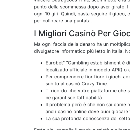
punto della scommessa dopo aver girato. I 
ogni 10 giri. Quindi, basta seguire il gioco,
per collocare una puntata.
I Migliori Casinò Per Gi
Ma ogni faccia della denaro ha un moltiplica
divulgatore informatico più letto in Italia. 
Eurobet” “Gambling establishment è di
localizado ufficiale in modelo APK) o
Per comprendere fior fiore i giochi ad
subito al casinò Crazy Time.
Ti ricordo che votre piattaforme che s
ne garantisce l’affidabilità.
Il problema però è che non sai come mu
and i casinò online dove puoi giocare 
La sua profonda conoscenza del settore