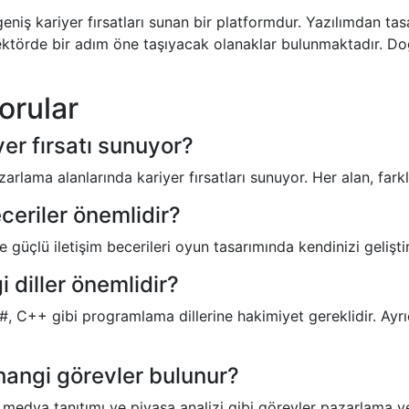
eniş kariyer fırsatları sunan bir platformdur. Yazılımdan t
 sektörde bir adım öne taşıyacak olanaklar bulunmaktadır. Do
orular
yer fırsatı sunuyor?
rlama alanlarında kariyer fırsatları sunuyor. Her alan, farklı 
ceriler önemlidir?
e güçlü iletişim becerileri oyun tasarımında kendinizi gelişti
i diller önemlidir?
, C++ gibi programlama dillerine hakimiyet gereklidir. Ayrı
hangi görevler bulunur?
dya tanıtımı ve piyasa analizi gibi görevler pazarlama ve 