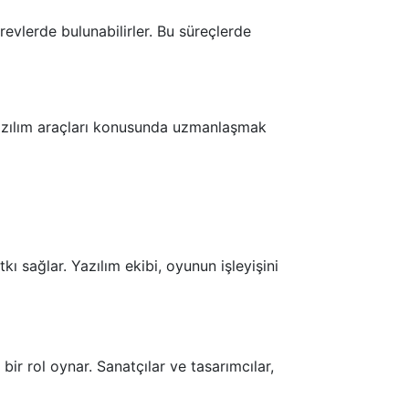
revlerde bulunabilirler. Bu süreçlerde
 yazılım araçları konusunda uzmanlaşmak
ı sağlar. Yazılım ekibi, oyunun işleyişini
ir rol oynar. Sanatçılar ve tasarımcılar,