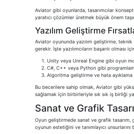
Aviator gibi oyunlarda, tasarımcılar konsept 
yaratıcı çözümler üretmek büyük önem taşır
Yazılım Geliştirme Fırsatl
Aviator oyununda yazılım geliştirme, teknik
gerekir. İşte yazılımcıların başarılı olması için
Unity veya Unreal Engine gibi oyun mot
C#, C++ veya Python gibi programlama
Algoritma geliştirme ve hata ayıklama 
Bu becerilere sahip olmak, Aviator gibi yükse
sağlamak için birbirleriyle sık sık iş birliği y
Sanat ve Grafik Tasar
Oyun geliştirmede sanat ve grafik tasarım, gö
oyunun estetiğini ve tanımlayıcı unsurlarını 