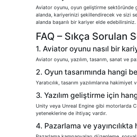
Aviator oyunu, oyun geliştirme sektöründe g
alanda, kariyerinizi şekillendirecek ve sizi
alanda başarılı bir kariyer elde edebilirsiniz.
FAQ – Sıkça Sorulan S
1. Aviator oyunu nasıl bir kari
Aviator oyunu, yazılım, tasarım, sanat ve paza
2. Oyun tasarımında hangi be
Yaratıcılık, tasarım yazılımlarına hakimiyet v
3. Yazılım geliştirme için hang
Unity veya Unreal Engine gibi motorlarda C#
yeteneklerine de ihtiyaç vardır.
4. Pazarlama ve yayıncılıkta 
Pazarlama kampanyaları düzenleme, sosyal me