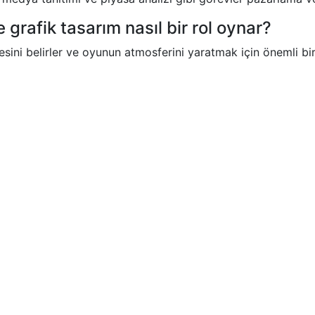
grafik tasarım nasıl bir rol oynar?
tesini belirler ve oyunun atmosferini yaratmak için önemli 