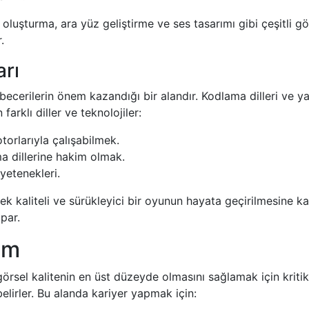
oluşturma, ara yüz geliştirme ve ses tasarımı gibi çeşitli gö
.
arı
 becerilerin önem kazandığı bir alandır. Kodlama dilleri ve
 farklı diller ve teknolojiler:
orlarıyla çalışabilmek.
 dillerine hakim olmak.
yetenekleri.
k kaliteli ve sürükleyici bir oyunun hayata geçirilmesine katk
apar.
ım
rsel kalitenin en üst düzeyde olmasını sağlamak için kritik b
belirler. Bu alanda kariyer yapmak için: