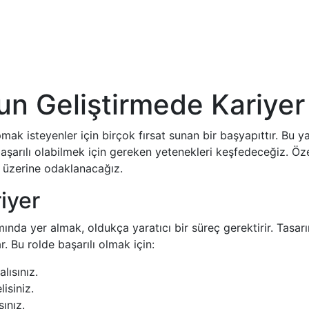
n Geliştirmede Kariyer F
mak isteyenler için birçok fırsat sunan bir başyapıttır. Bu y
şarılı olabilmek için gereken yetenekleri keşfedeceğiz. Öze
r üzerine odaklanacağız.
iyer
mında yer almak, oldukça yaratıcı bir süreç gerektirir. Tasa
r. Bu rolde başarılı olmak için:
lısınız.
isiniz.
sınız.