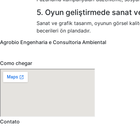
5. Oyun geliştirmede sanat ve 
Sanat ve grafik tasarım, oyunun görsel kali
becerileri ön plandadır.
Agrobio Engenharia e Consultoria Ambiental
CNPJ: 54.165.923/0001-22
Como chegar
Contato
R. Minas Gerais, 1090 – Vila Maria, Altinópolis – SP
Telefone: (16) 3665-3076