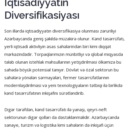
İqtisadiyyatın
Diversifikasiyası
Son illərdə iqtisadiyyatın diversifikasiya olunması zəruriliyi
Azərbaycanda geniş şəkildə müzakirə olunur. Kənd təsərrüfatı,
yerli iqtisadi aktivliyin əsas sahələrindən biri kimi diqqət
mərkəzindədir. Torpaqlarımızın münbitliyi və qlobal miqyasda
tələb olunan istehlak məhsullarının yetişdirilməsi ölkəmizə bu
sahədə böyük potensial tanıyır. Dövlət və özəl sektorun bu
sahələrə yönələn sərmayələri, fermer təsərrüfatlarının
modernləşdirilməsi və yeni texnologiyaların tətbiqi ilə birlikdə
kənd təsərrüfatının inkişafını sürətləndirib.
Digər tərəfdən, kənd təsərrüfatı ilə yanaşı, qeyri-neft
sektorunun digər qolları da dəstəklənməlidir. Azərbaycanda
sənaye, turizm və logistika kimi sahələrin də inkişafı üçün