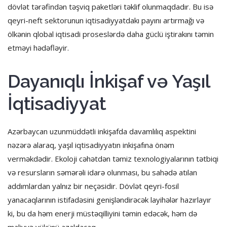
dövlət tərəfindən təşviq paketləri təklif olunmaqdadır. Bu isə
qeyri-neft sektorunun iqtisadiyyatdakı payını artırmağı və
ölkənin qlobal iqtisadi proseslərdə daha güclü iştirakını təmin
etməyi hədəfləyir.
Dayanıqlı İnkişaf və Yaşıl
İqtisadiyyat
Azərbaycan uzunmüddətli inkişafda davamlılıq aspektini
nəzərə alaraq, yaşıl iqtisadiyyatın inkişafına önəm
verməkdədir. Ekoloji cəhətdən təmiz texnologiyalarının tətbiqi
və resursların səmərəli idarə olunması, bu sahədə atılan
addımlardan yalnız bir neçəsidir. Dövlət qeyri-fosil
yanacaqlarının istifadəsini genişləndirəcək layihələr hazırlayır
ki, bu da həm enerji müstəqilliyini təmin edəcək, həm də
maliyyə yükünü azaldacaq.