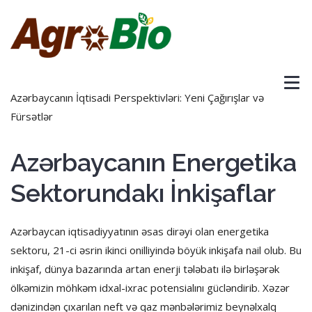
Azərbaycanın İqtisadi Perspektivləri: Yeni Çağırışlar və
Fürsətlər
Azərbaycanın Energetika
Sektorundakı İnkişaflar
Azərbaycan iqtisadiyyatının əsas dirəyi olan energetika
sektoru, 21-ci əsrin ikinci onilliyində böyük inkişafa nail olub. Bu
inkişaf, dünya bazarında artan enerji tələbatı ilə birləşərək
ölkəmizin möhkəm idxal-ixrac potensialını gücləndirib. Xəzər
dənizindən çıxarılan neft və qaz mənbələrimiz beynəlxalq