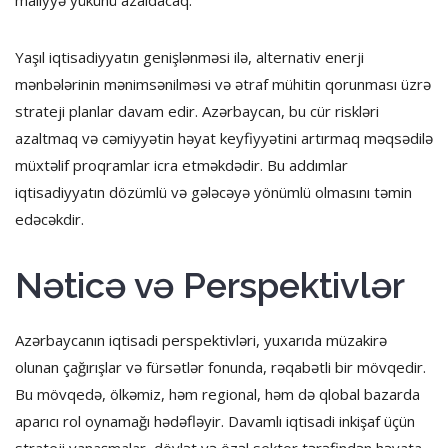
Yaşıl iqtisadiyyatın genişlənməsi ilə, alternativ enerji
mənbələrinin mənimsənilməsi və ətraf mühitin qorunması üzrə
strateji planlar davam edir. Azərbaycan, bu cür riskləri
azaltmaq və cəmiyyətin həyat keyfiyyətini artırmaq məqsədilə
müxtəlif proqramlar icra etməkdədir. Bu addımlar
iqtisadiyyatın dözümlü və gələcəyə yönümlü olmasını təmin
edəcəkdir.
Nəticə və Perspektivlər
Azərbaycanın iqtisadi perspektivləri, yuxarıda müzakirə
olunan çağırışlar və fürsətlər fonunda, rəqabətli bir mövqedir.
Bu mövqedə, ölkəmiz, həm regional, həm də qlobal bazarda
aparıcı rol oynamağı hədəfləyir. Davamlı iqtisadi inkişaf üçün
strateji yanaşmalar, dövlət və özəl sektor tərəfindən həyata