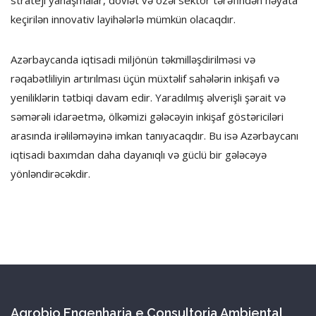
keçirilən innovativ layihələrlə mümkün olacaqdır.
Azərbaycanda iqtisadi miljönün təkmilləşdirilməsi və
rəqabətliliyin artırılması üçün müxtəlif sahələrin inkişafı və
yeniliklərin tətbiqi davam edir. Yaradılmış əlverişli şərait və
səmərəli idarəetmə, ölkəmizi gələcəyin inkişaf göstəriciləri
arasında irəliləməyinə imkan tanıyacaqdır. Bu isə Azərbaycanı
iqtisadi baxımdan daha dayanıqlı və güclü bir gələcəyə
yönləndirəcəkdir.
Agrobio Engenharia e Consultoria Ambiental