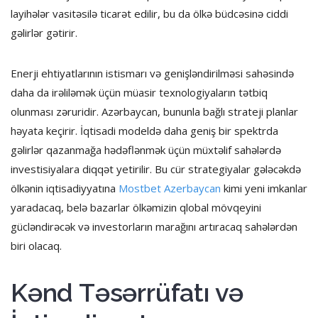
layihələr vasitəsilə ticarət edilir, bu da ölkə büdcəsinə ciddi
gəlirlər gətirir.
Enerji ehtiyatlarının istismarı və genişləndirilməsi sahəsində
daha da irəliləmək üçün müasir texnologiyaların tətbiq
olunması zəruridir. Azərbaycan, bununla bağlı strateji planlar
həyata keçirir. İqtisadi modeldə daha geniş bir spektrda
gəlirlər qazanmağa hədəflənmək üçün müxtəlif sahələrdə
investisiyalara diqqət yetirilir. Bu cür strategiyalar gələcəkdə
ölkənin iqtisadiyyatına
Mostbet Azerbaycan
kimi yeni imkanlar
yaradacaq, belə bazarlar ölkəmizin qlobal mövqeyini
gücləndirəcək və investorların marağını artıracaq sahələrdən
biri olacaq.
Kənd Təsərrüfatı və