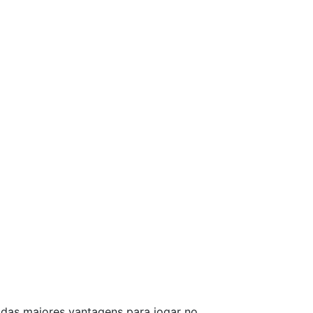
a das maiores vantagens para jogar no