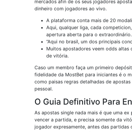
mercados afin de os seus jogadores aposta
dinheiro com jogadores ao vivo.
A plataforma conta mais de 20 modali
Aqui, qualquer liga, cada competicio
apertura aberta para o extraordinário.
“Aqui no brasil, um dos principais con
Muitos apostadores veem odds altas 
de vitória.
Caso um membro faça um primeiro depósito
fidelidade da MostBet para iniciantes é o 
como paisas regras detalhadas de apostas p
pessoal.
O Guia Definitivo Para 
As apostas single nada mais é que uma ex
vencer a partida, e precisa somente da vit
jogador expresamente, antes das partidas 