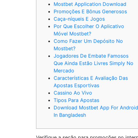
Mostbet Application Download
Promoções E Bônus Generosos
Caça-níqueis E Jogos
Por Que Escolher O Aplicativo
Móvel Mostbet?
Como Fazer Um Depósito No
Mostbet?
Jogadores De Embate Famosos
Que Ainda Estão Livres Simply No
Mercado
Características E Avaliação Das
Apostas Esportivas
Cassino Ao Vivo
Tipos Para Apostas
Download Mostbet App For Androi
In Bangladesh
Verifique a seção para promoções no intern