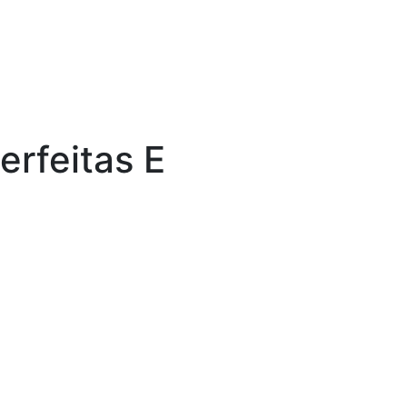
erfeitas E