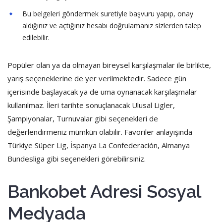
Bu belgeleri göndermek suretiyle başvuru yapıp, onay
aldığınız ve açtığınız hesabı doğrulamanız sizlerden talep
edilebilir.
Popüler olan ya da olmayan bireysel karşılaşmalar ile birlikte,
yarış seçeneklerine de yer verilmektedir. Sadece gün
içerisinde başlayacak ya de uma oynanacak karşılaşmalar
kullanılmaz. İleri tarihte sonuçlanacak Ulusal Ligler,
Şampiyonalar, Turnuvalar gibi seçenekleri de
değerlendirmeniz mümkün olabilir. Favoriler anlayışında
Türkiye Süper Lig, İspanya La Confederación, Almanya
Bundesliga gibi seçenekleri görebilirsiniz.
Bankobet Adresi Sosyal
Medyada