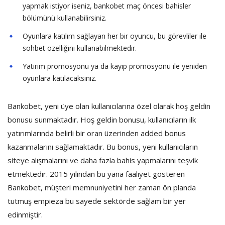
yapmak istiyor iseniz, bankobet maç öncesi bahisler
bölümünü kullanabilirsiniz.
Oyunlara katılım sağlayan her bir oyuncu, bu görevliler ile
sohbet özelliğini kullanabilmektedir.
Yatırım promosyonu ya da kayıp promosyonu ile yeniden
oyunlara katılacaksınız.
Bankobet, yeni üye olan kullanıcılarına özel olarak hoş geldin
bonusu sunmaktadır. Hoş geldin bonusu, kullanıcıların ilk
yatırımlarında belirli bir oran üzerinden added bonus
kazanmalarını sağlamaktadır. Bu bonus, yeni kullanıcıların
siteye alışmalarını ve daha fazla bahis yapmalarını teşvik
etmektedir. 2015 yılından bu yana faaliyet gösteren
Bankobet, müşteri memnuniyetini her zaman ön planda
tutmuş empieza bu sayede sektörde sağlam bir yer
edinmiştir.