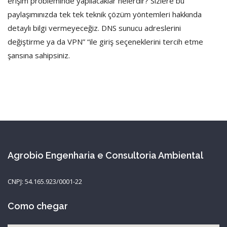
erişim probleminde yapılacaklar nelerdir? Sizlere bu
paylaşımınızda tek tek teknik çözüm yöntemleri hakkında
detaylı bilgi vermeyeceğiz. DNS sunucu adreslerini
değiştirme ya da VPN” “ile giriş seçeneklerini tercih etme
şansına sahipsiniz.
Agrobio Engenharia e Consultoria Ambiental
CNPJ: 54.165.923/0001-22
Como chegar