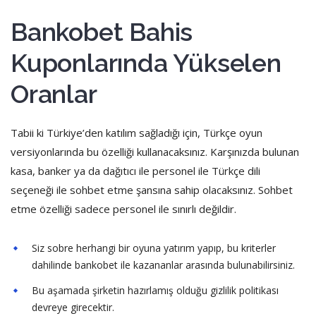
Bankobet Bahis
Kuponlarında Yükselen
Oranlar
Tabii ki Türkiye’den katılım sağladığı için, Türkçe oyun
versiyonlarında bu özelliği kullanacaksınız. Karşınızda bulunan
kasa, banker ya da dağıtıcı ile personel ile Türkçe dili
seçeneği ile sohbet etme şansına sahip olacaksınız. Sohbet
etme özelliği sadece personel ile sınırlı değildir.
Siz sobre herhangi bir oyuna yatırım yapıp, bu kriterler
dahilinde bankobet ile kazananlar arasında bulunabilirsiniz.
Bu aşamada şirketin hazırlamış olduğu gizlilik politikası
devreye girecektir.