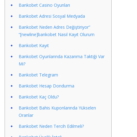
Bankobet Casino Oyunları
Bankobet Adresi Sosyal Medyada
Bankobet Neden Adres Değiştiriyor”
“[newline]bankobet Nasıl Kayıt Olurum
Bankobet Kayıt
Bankobet Oyunlarında Kazanma Taktiği Var
Mı?
Bankobet Telegram
Bankobet Hesap Dondurma
Bankobet Kaç Oldu?
Bankobet Bahis Kuponlarında Yükselen
Oranlar
Bankobet Neden Tercih Edilmeli?