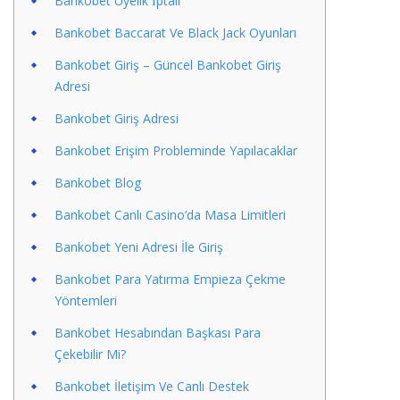
Bankobet Üyelik İptali
Bankobet Baccarat Ve Black Jack Oyunları
Bankobet Giriş – Güncel Bankobet Giriş
Adresi
Bankobet Giriş Adresi
Bankobet Erişim Probleminde Yapılacaklar
Bankobet Blog
Bankobet Canlı Casino’da Masa Limitleri
Bankobet Yeni Adresi İle Giriş
Bankobet Para Yatırma Empieza Çekme
Yöntemleri
Bankobet Hesabından Başkası Para
Çekebilir Mi?
Bankobet İletişim Ve Canlı Destek