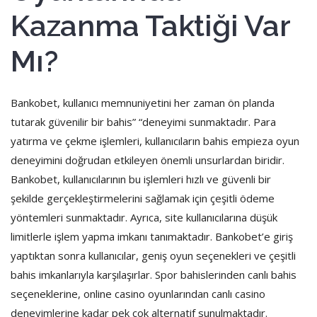
Kazanma Taktiği Var
Mı?
Bankobet, kullanıcı memnuniyetini her zaman ön planda
tutarak güvenilir bir bahis” “deneyimi sunmaktadır. Para
yatırma ve çekme işlemleri, kullanıcıların bahis empieza oyun
deneyimini doğrudan etkileyen önemli unsurlardan biridir.
Bankobet, kullanıcılarının bu işlemleri hızlı ve güvenli bir
şekilde gerçekleştirmelerini sağlamak için çeşitli ödeme
yöntemleri sunmaktadır. Ayrıca, site kullanıcılarına düşük
limitlerle işlem yapma imkanı tanımaktadır. Bankobet’e giriş
yaptıktan sonra kullanıcılar, geniş oyun seçenekleri ve çeşitli
bahis imkanlarıyla karşılaşırlar. Spor bahislerinden canlı bahis
seçeneklerine, online casino oyunlarından canlı casino
deneyimlerine kadar pek çok alternatif sunulmaktadır.