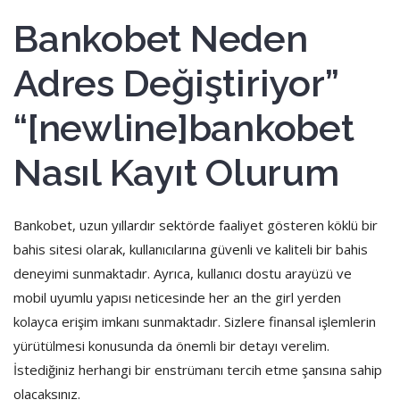
Bankobet Neden
Adres Değiştiriyor”
“[newline]bankobet
Nasıl Kayıt Olurum
Bankobet, uzun yıllardır sektörde faaliyet gösteren köklü bir
bahis sitesi olarak, kullanıcılarına güvenli ve kaliteli bir bahis
deneyimi sunmaktadır. Ayrıca, kullanıcı dostu arayüzü ve
mobil uyumlu yapısı neticesinde her an the girl yerden
kolayca erişim imkanı sunmaktadır. Sizlere finansal işlemlerin
yürütülmesi konusunda da önemli bir detayı verelim.
İstediğiniz herhangi bir enstrümanı tercih etme şansına sahip
olacaksınız.