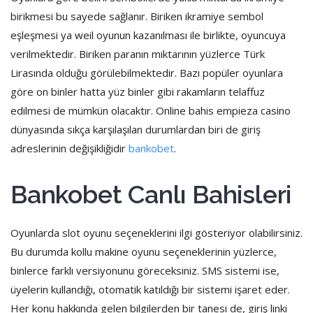
birikmesi bu sayede sağlanır. Biriken ikramiye sembol
eşleşmesi ya weil oyunun kazanılması ile birlikte, oyuncuya
verilmektedir. Biriken paranın miktarının yüzlerce Türk
Lirasında olduğu görülebilmektedir. Bazı popüler oyunlara
göre on binler hatta yüz binler gibi rakamların telaffuz
edilmesi de mümkün olacaktır. Online bahis empieza casino
dünyasında sıkça karşılaşılan durumlardan biri de giriş
adreslerinin değişikliğidir
bankobet
.
Bankobet Canlı Bahisleri
Oyunlarda slot oyunu seçeneklerini ilgi gösteriyor olabilirsiniz.
Bu durumda kollu makine oyunu seçeneklerinin yüzlerce,
binlerce farklı versiyonunu göreceksiniz. SMS sistemi ise,
üyelerin kullandığı, otomatik katıldığı bir sistemi işaret eder.
Her konu hakkında gelen bilgilerden bir tanesi de, giriş linki