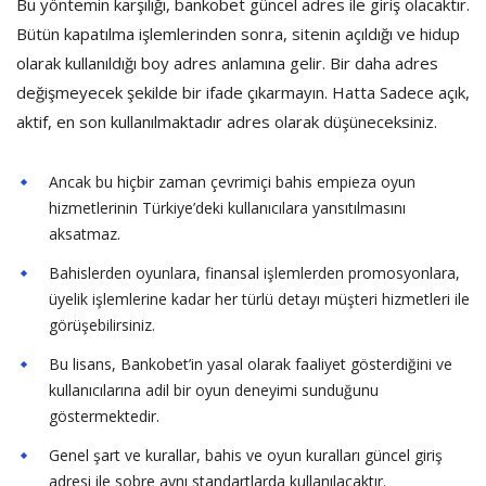
Bu yöntemin karşılığı, bankobet güncel adres ile giriş olacaktır.
Bütün kapatılma işlemlerinden sonra, sitenin açıldığı ve hidup
olarak kullanıldığı boy adres anlamına gelir. Bir daha adres
değişmeyecek şekilde bir ifade çıkarmayın. Hatta Sadece açık,
aktif, en son kullanılmaktadır adres olarak düşüneceksiniz.
Ancak bu hiçbir zaman çevrimiçi bahis empieza oyun
hizmetlerinin Türkiye’deki kullanıcılara yansıtılmasını
aksatmaz.
Bahislerden oyunlara, finansal işlemlerden promosyonlara,
üyelik işlemlerine kadar her türlü detayı müşteri hizmetleri ile
görüşebilirsiniz.
Bu lisans, Bankobet’in yasal olarak faaliyet gösterdiğini ve
kullanıcılarına adil bir oyun deneyimi sunduğunu
göstermektedir.
Genel şart ve kurallar, bahis ve oyun kuralları güncel giriş
adresi ile sobre aynı standartlarda kullanılacaktır.