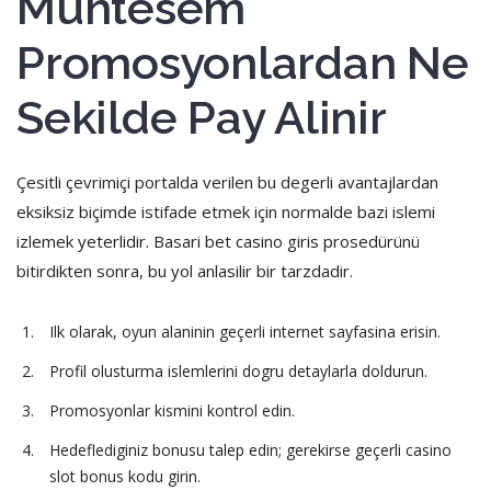
Muhtesem
Promosyonlardan Ne
Sekilde Pay Alinir
Çesitli çevrimiçi portalda verilen bu degerli avantajlardan
eksiksiz biçimde istifade etmek için normalde bazi islemi
izlemek yeterlidir. Basari bet casino giris prosedürünü
bitirdikten sonra, bu yol anlasilir bir tarzdadir.
Ilk olarak, oyun alaninin geçerli internet sayfasina erisin.
Profil olusturma islemlerini dogru detaylarla doldurun.
Promosyonlar kismini kontrol edin.
Hedeflediginiz bonusu talep edin; gerekirse geçerli casino
slot bonus kodu girin.