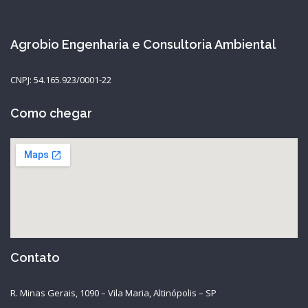
Agrobio Engenharia e Consultoria Ambiental
CNPJ: 54.165.923/0001-22
Como chegar
Contato
R. Minas Gerais, 1090 – Vila Maria, Altinópolis – SP