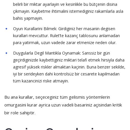
belirli bir miktar ayarlayin ve kesinlikle bu bütçenin disina
çikmayin. Kaybetme ihtimalini istemediginiz rakamlarla asla
bahis yapmayin.
Oyun Kurallarini Bilmek: Girdiginiz her masanin degisen
kurallari mevcuttur. Rulet’te kazanç tablosunu anlamadan
para yatirmak, uzun vadede zarar etmenize neden olur.
Duygularla Degil Mantikla Oynamak: Sanssiz bir gün
geçirdiginizde kaybettiginiz miktari telafi etmek hirsiyla daha
agresif yüksek riskler almaktan kaçinin. Buna benzer sekilde,
iyi bir serideyken dahi kontrolsüz bir cesarete kapilmadan
tüm kazancinizi riske atmayin.
Bu ana kurallar, seçeceginiz tüm gelismis yöntemlerin
omurgasini kurar ayrica uzun vadeli basariniz açisindan kritik
bir role sahiptir.