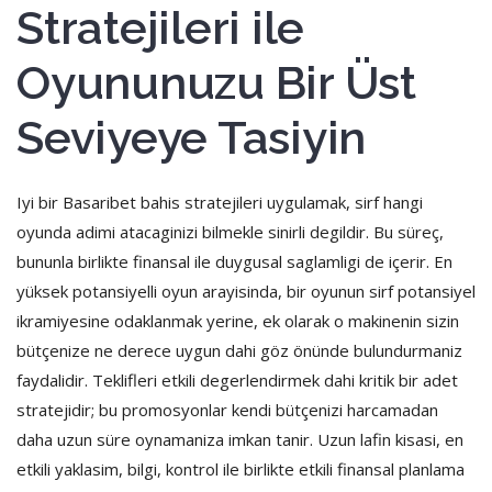
Stratejileri ile
Oyununuzu Bir Üst
Seviyeye Tasiyin
Iyi bir Basaribet bahis stratejileri uygulamak, sirf hangi
oyunda adimi atacaginizi bilmekle sinirli degildir. Bu süreç,
bununla birlikte finansal ile duygusal saglamligi de içerir. En
yüksek potansiyelli oyun arayisinda, bir oyunun sirf potansiyel
ikramiyesine odaklanmak yerine, ek olarak o makinenin sizin
bütçenize ne derece uygun dahi göz önünde bulundurmaniz
faydalidir. Teklifleri etkili degerlendirmek dahi kritik bir adet
stratejidir; bu promosyonlar kendi bütçenizi harcamadan
daha uzun süre oynamaniza imkan tanir. Uzun lafin kisasi, en
etkili yaklasim, bilgi, kontrol ile birlikte etkili finansal planlama