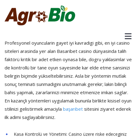
Profesyonel oyuncularin gayet iyi kavradigi gibi, en iyi casino
siteleri arasinda yer alan Basaribet casino dünyasinda talih
faktörü kritik bir adet etken oynasa bile, dogru yaklasimlar ve
de kontrollü bir tane oyun sayesinde kar elde etme sansinizi
belirgin biçimde yükseltebilirsiniz. Asla bir yöntemin mutlak
sonuç teminati sunmadigini unutmamak gerekir; lakin bilinçli
bahis yapmak, zararlarinizi minimize etmenize imkan saglar.
En kazançli yöntemleri uygulamak bununla birlikte kisisel oyun
stilinizi gelistirmek amaciyla
başarıbet
sitesini ziyaret ederek
ilk adimi saglayabilirsiniz.
Kasa Kontrolü ve Yönetimi: Casino üzere riske edeceginiz