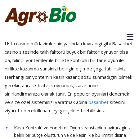
Usta casino müdavimlerinin yakindan kavradigi gibi Basaribet
casino sitesinde talih faktörü büyük bir faktör oynuyor olsa
da, bilinçli yöntemler ile birlikte kontrollü bir tane oyun ile
birlikte kazanma sansinizi belirgin biçimde çogaltabilirsiniz.
Herhangi bir yöntemin kesin kazanç sözü sunmadigini bilmek
gerekir; ancak stratejik oynamak, zararlarinizi
sinirlandirmaniza olanak tanir. En popüler oyunlari denemek
ve size özel sisteminizi yaratmak adina
başarıbet
sitesini
ziyaret ederek ilk hamleyi gerçeklestirebilirsiniz.
Kasa Kontrolü ve Yönetimi: Oyun seansi adina ayiracaginiz
belirli bir bütçe olusturun ve de kesinlikle bu limitin disina