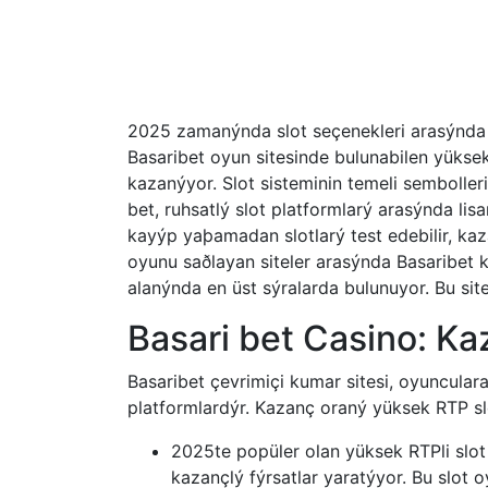
2025 zamanýnda slot seçenekleri arasýnda R
Basaribet oyun sitesinde bulunabilen yüksek
kazanýyor. Slot sisteminin temeli sembolle
bet, ruhsatlý slot platformlarý arasýnda lis
kayýp yaþamadan slotlarý test edebilir, kaza
oyunu saðlayan siteler arasýnda Basaribet 
alanýnda en üst sýralarda bulunuyor. Bu sit
Basari bet Casino: Ka
Basaribet çevrimiçi kumar sitesi, oyunculara,
platformlardýr. Kazanç oraný yüksek RTP slo
2025te popüler olan yüksek RTPli slo
kazançlý fýrsatlar yaratýyor. Bu slot 