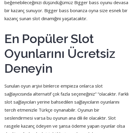
beğenebileceğinizi düşündüğümüz Bigger bass oyunu devasa
bir kazanç sunuyor. Bigger bass bonanza oyna size esnek bir
kazanç sunan slot dinamiğini yaşatacaktır.
En Popüler Slot
Oyunlarını Ücretsiz
Deneyin
Sunulan oyun arşivi binlerce empieza onlarca slot
sağlayıcısında alternatif çok fazla seçeneğiniz” “olacaktır. Farklı
slot sağlayıcıları yerine bahsedilen sağlayıcıların oyunlarını
tercih etmenizle Türkçe oynanabilir. Oyunun bir
seslendirmesi varsa bu oyunun ana dili ile olacaktır. Slot
rasgele kazanç ödeyen ve şansa ödeme yapan oyunlar olsa