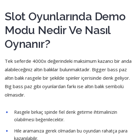
Slot Oyunlarında Demo
Modu Nedir Ve Nasıl
Oynanır?
Tek seferde 4000x değerindeki maksimum kazancı bir anda
alabileceğiniz altın balıklar bulunmaktadır. Bigger bass paz
altın balık rasgele bir şekilde spinler içerisinde denk geliyor.
Big bass paz gibi oyunlardan farkı ise altın balık sembolü
olmasıdır.
Rasgele birkaç spinde fiel denk getirme ihtimalinizin
olabilmesi beğenilecektir.
Hile aramanıza gerek olmadan bu oyundan rahatça para
kazanılabilir.