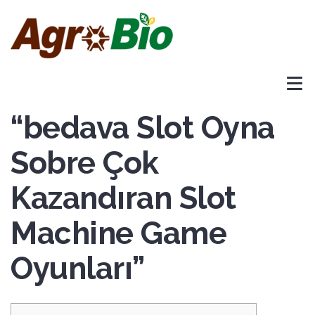
“bedava Slot Oyna
Sobre Çok
Kazandıran Slot
Machine Game
Oyunları”