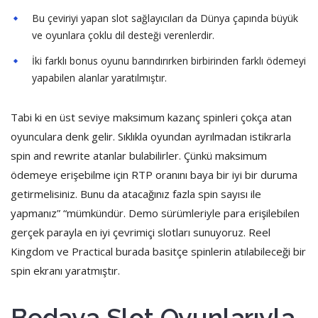
Bu çeviriyi yapan slot sağlayıcıları da Dünya çapında büyük
ve oyunlara çoklu dil desteği verenlerdir.
İki farklı bonus oyunu barındırırken birbirinden farklı ödemeyi
yapabilen alanlar yaratılmıştır.
Tabi ki en üst seviye maksimum kazanç spinleri çokça atan
oyunculara denk gelir. Sıklıkla oyundan ayrılmadan istikrarla
spin and rewrite atanlar bulabilirler. Çünkü maksimum
ödemeye erişebilme için RTP oranını baya bir iyi bir duruma
getirmelisiniz. Bunu da atacağınız fazla spin sayısı ile
yapmanız” “mümkündür. Demo sürümleriyle para erişilebilen
gerçek parayla en iyi çevrimiçi slotları sunuyoruz. Reel
Kingdom ve Practical burada basitçe spinlerin atılabileceği bir
spin ekranı yaratmıştır.
Bedava Slot Oyunlarıyla