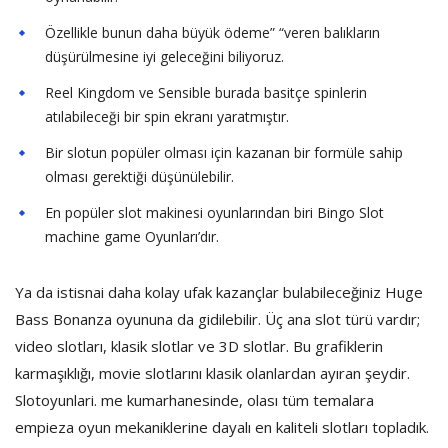
Özellikle bunun daha büyük ödeme” “veren balıkların
düşürülmesine iyi geleceğini biliyoruz.
Reel Kingdom ve Sensible burada basitçe spinlerin
atılabileceği bir spin ekranı yaratmıştır.
Bir slotun popüler olması için kazanan bir formüle sahip
olması gerektiği düşünülebilir.
En popüler slot makinesi oyunlarından biri Bingo Slot
machine game Oyunları’dır.
Ya da istisnai daha kolay ufak kazançlar bulabileceğiniz Huge
Bass Bonanza oyununa da gidilebilir. Üç ana slot türü vardır;
video slotları, klasik slotlar ve 3D slotlar. Bu grafiklerin
karmaşıklığı, movie slotlarını klasik olanlardan ayıran şeydir.
Slotoyunlari. me kumarhanesinde, olası tüm temalara
empieza oyun mekaniklerine dayalı en kaliteli slotları topladık.