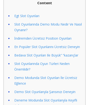
Content
Egt Slot Oyunları
Slot Oyunlarında Demo Modu Nedir Ve Nasıl
Oynanır?
İndiremden Ücretsiz Position Oyunları
En Popüler Slot Oyunlarını Ücretsiz Deneyin
Bedava Slot Oyunları Ile Büyük” “kazançlar
Slot Oyunlarında Oyun Türleri Neden
Önemlidir?
Demo Modunda Slot Oyunları İle Ücretsiz
Eğlence
Demo Slot Oyunlarıyla Şansınızı Deneyin
Deneme Modunda Slot Oyunlarıyla Keyifli