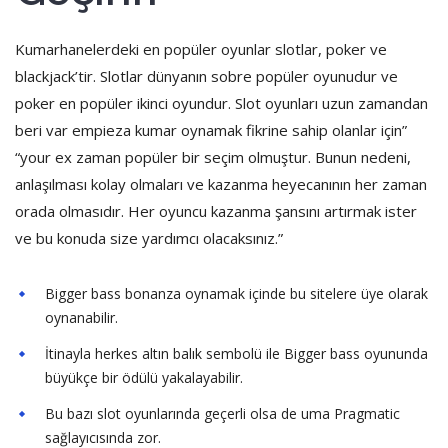
Kumarhanelerdeki en popüler oyunlar slotlar, poker ve
blackjack’tir. Slotlar dünyanın sobre popüler oyunudur ve
poker en popüler ikinci oyundur. Slot oyunları uzun zamandan
beri var empieza kumar oynamak fikrine sahip olanlar için”
“your ex zaman popüler bir seçim olmuştur. Bunun nedeni,
anlaşılması kolay olmaları ve kazanma heyecanının her zaman
orada olmasıdır. Her oyuncu kazanma şansını artırmak ister
ve bu konuda size yardımcı olacaksınız.”
Bigger bass bonanza oynamak içinde bu sitelere üye olarak
oynanabilir.
İtinayla herkes altın balık sembolü ile Bigger bass oyununda
büyükçe bir ödülü yakalayabilir.
Bu bazı slot oyunlarında geçerli olsa de uma Pragmatic
sağlayıcısında zor.