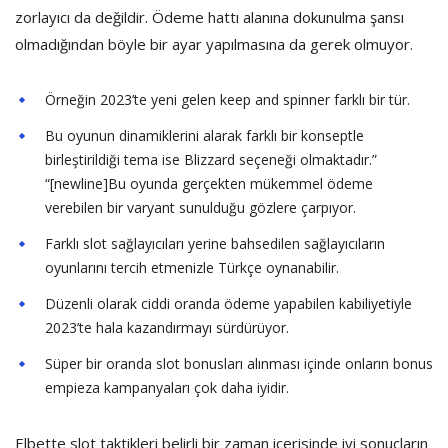
zorlayıcı da değildir. Ödeme hattı alanına dokunulma şansı
olmadığından böyle bir ayar yapılmasına da gerek olmuyor.
Örneğin 2023’te yeni gelen keep and spinner farklı bir tür.
Bu oyunun dinamiklerini alarak farklı bir konseptle
birleştirildiği tema ise Blizzard seçeneği olmaktadır.”
“[newline]Bu oyunda gerçekten mükemmel ödeme
verebilen bir varyant sunulduğu gözlere çarpıyor.
Farklı slot sağlayıcıları yerine bahsedilen sağlayıcıların
oyunlarını tercih etmenizle Türkçe oynanabilir.
Düzenli olarak ciddi oranda ödeme yapabilen kabiliyetiyle
2023’te hala kazandırmayı sürdürüyor.
Süper bir oranda slot bonusları alınması içinde onların bonus
empieza kampanyaları çok daha iyidir.
Elbette slot taktikleri belirli bir zaman içerisinde iyi sonuçların