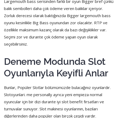
Largemouth bass serisinden farklı bir oyun Bigger bref çünkü
balık sembolleri daha çok ödeme veren balıklar içeriyor.
Zorluk derecesi olarak baktığınızda Bigger largemouth bass
oyunu kesinlikle Big Bass oyunundan zor olacaktır. RTP ve
özellikle maksimum kazanç olarak da bazı değişiklikler var.
Seçimi zor ve durante çok ödeme yapan oyun olarak
seçebilirsiniz.
Deneme Modunda Slot
Oyunlarıyla Keyifli Anlar
Bunlar, Popüler Slotlar bölümümüzde bulacağınız oyunlardır.
Slotoyunlari. me personally ayrıca yeni empieza normal
oyuncular için bir dizi durante iyi slot benefit fırsatları ve
turnuvalar sunuyor. Slot makinesi oyunlarının, bazıları
diğerlerinden daha popüler olan birçok çeşidi vardır.