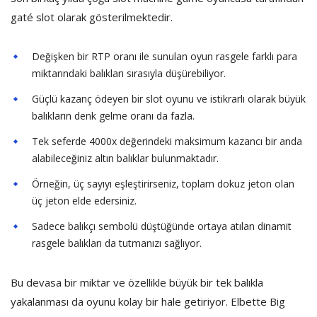
gaté slot olarak gösterilmektedir.
Değişken bir RTP oranı ile sunulan oyun rasgele farklı para
miktarındaki balıkları sırasıyla düşürebiliyor.
Güçlü kazanç ödeyen bir slot oyunu ve istikrarlı olarak büyük
balıkların denk gelme oranı da fazla.
Tek seferde 4000x değerindeki maksimum kazancı bir anda
alabileceğiniz altın balıklar bulunmaktadır.
Örneğin, üç sayıyı eşleştirirseniz, toplam dokuz jeton olan
üç jeton elde edersiniz.
Sadece balıkçı sembolü düştüğünde ortaya atılan dinamit
rasgele balıkları da tutmanızı sağlıyor.
Bu devasa bir miktar ve özellikle büyük bir tek balıkla
yakalanması da oyunu kolay bir hale getiriyor. Elbette Big