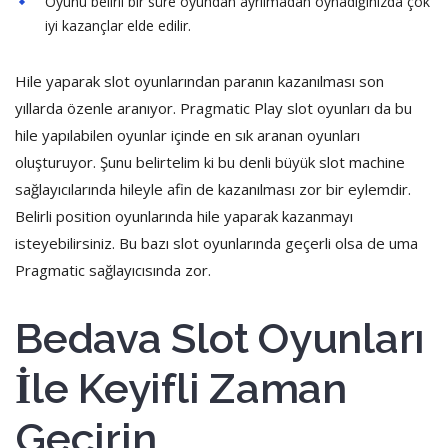
Oyunu belirli bir süre oyundan ayrılmadan oynadığınızda çok
iyi kazançlar elde edilir.
Hile yaparak slot oyunlarından paranın kazanılması son
yıllarda özenle aranıyor. Pragmatic Play slot oyunları da bu
hile yapılabilen oyunlar içinde en sık aranan oyunları
oluşturuyor. Şunu belirtelim ki bu denli büyük slot machine
sağlayıcılarında hileyle afin de kazanılması zor bir eylemdir.
Belirli position oyunlarında hile yaparak kazanmayı
isteyebilirsiniz. Bu bazı slot oyunlarında geçerli olsa de uma
Pragmatic sağlayıcısında zor.
Bedava Slot Oyunları
İle Keyifli Zaman
Geçirin