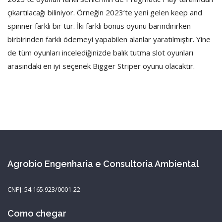
çıkartılacağı biliniyor. Örneğin 2023’te yeni gelen keep and
spinner farklı bir tür. İki farklı bonus oyunu barındırırken
birbirinden farklı ödemeyi yapabilen alanlar yaratılmıştır. Yine
de tüm oyunları incelediğinizde balık tutma slot oyunları
arasındaki en iyi seçenek Bigger Striper oyunu olacaktır.
Agrobio Engenharia e Consultoria Ambiental
CNPJ: 54.165.923/0001-22
Como chegar