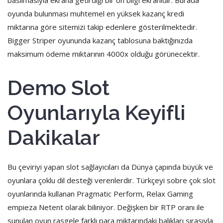
oyunda bulunması muhtemel en yüksek kazanç kredi
miktarına göre sitemizi takip edenlere gösterilmektedir.
Bigger Striper oyununda kazanç tablosuna baktığınızda
maksimum ödeme miktarının 4000x olduğu görünecektir.
Demo Slot
Oyunlarıyla Keyifli
Dakikalar
Bu çeviriyi yapan slot sağlayıcıları da Dünya çapında büyük ve
oyunlara çoklu dil desteği verenlerdir. Türkçeyi sobre çok slot
oyunlarında kullanan Pragmatic Perform, Relax Gaming
empieza Netent olarak biliniyor. Değişken bir RTP oranı ile
sunulan oyun rasgele farklı para miktarındaki balıkları sırasıyla