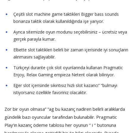
Çeşitli slot machine game taktikleri Bigger bass sounds
bonanza taktik olarak kullanıldığında işe yarıyor.
Ayrıca sitemizde oyun modunu seçebilirsiniz – ücretsiz veya
gerçek parayla kumar.
Elbette slot taktikleri belirli bir zaman içerisinde iyi sonuçların
alınmasını sağlayabilir.
Türkçeyi durante çok slot oyunlarında kullanan Pragmatic
Enjoy, Relax Gaming empieza Netent olarak biliniyor.
Eğer slot içerisinde sıkıntısız hızlı slot kazancı” “bulmayı
istiyorsanız özellikle favoriniz olacaktır.
Zor bir oyun olmasa” “ag bu kazanç nadiren belirli aralıklarda
gündelik bazı oyuncular tarafından bulunabilir. Pragmatic
Play’in kazanç ödeme tablosu her oyunun ‘’ i ‘’ butonuna
basılmasıyla ekrana getirdiği bir ön bilgi ekranıdır. Burada