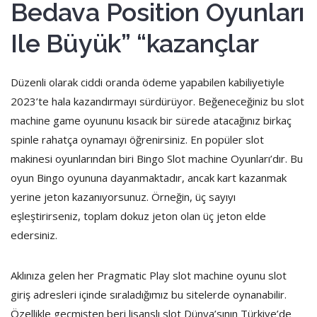
Bedava Position Oyunları
Ile Büyük” “kazançlar
Düzenli olarak ciddi oranda ödeme yapabilen kabiliyetiyle
2023’te hala kazandırmayı sürdürüyor. Beğeneceğiniz bu slot
machine game oyununu kısacık bir sürede atacağınız birkaç
spinle rahatça oynamayı öğrenirsiniz. En popüler slot
makinesi oyunlarından biri Bingo Slot machine Oyunları’dır. Bu
oyun Bingo oyununa dayanmaktadır, ancak kart kazanmak
yerine jeton kazanıyorsunuz. Örneğin, üç sayıyı
eşleştirirseniz, toplam dokuz jeton olan üç jeton elde
edersiniz.
Aklınıza gelen her Pragmatic Play slot machine oyunu slot
giriş adresleri içinde sıraladığımız bu sitelerde oynanabilir.
Özellikle geçmişten beri lisanslı slot Dünya’sının Türkiye’de