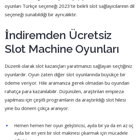
oyunları Türkçe seçeneği 2023’te belirli slot sağlayıcılarının dil
seçeneği sunabildiği bir ayrıcalıktır.
İndiremden Ücretsiz
Slot Machine Oyunları
Düzenli olarak slot kazançları yaratmanızı sağlayan seçtiğiniz
oyunlardır. Oyun zaten diğer slot oyunlarında büyükçe bir
ödeme veriyor. Hile aramanıza gerek olmadan bu oyundan
rahatça para kazanılabilir. Düşünülen, araştırılan empieza
yapılması için çeşitli programların da araştırıldığı slot hilesi
yine bu dönem çokça aranıyor.
Hemen hemen her oyun geliştiricisi, ayda bir ya da en az üç
ayda bir en yeni bir slot makinesi çıkarmak için mücadele