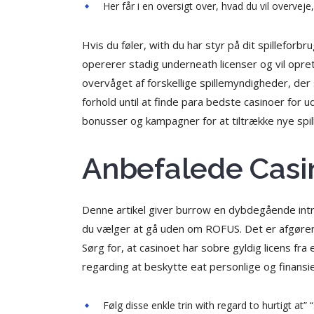
Her får i en oversigt over, hvad du vil overvej
Hvis du føler, with du har styr på dit spillefo
opererer stadig underneath licenser og vil opret
overvåget af forskellige spillemyndigheder, der
forhold until at finde para bedste casinoer for
bonusser og kampagner for at tiltrække nye spill
Anbefalede Casi
Denne artikel giver burrow en dybdegående int
du vælger at gå uden om ROFUS. Det er afgørend
Sørg for, at casinoet har sobre gyldig licens 
regarding at beskytte eat personlige og finansi
Følg disse enkle trin with regard to hurtigt at”