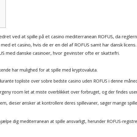
edret ved at spille på et casino mediterranean ROFUS, da reglerne
 med et casino, hvis de er en del af ROFUS samt har dansk licens.
 med danske casinoer, hvor gevinster ofte er skattefri.
ende har mulighed for at spille med kryptovaluta.
urante topliste over sobre bedste casino uden ROFUS i denne måned
eny room let at miste overblikket over forbruget, og der findes use
, dieser ønsker at kontrollere deres spillevaner, søger mange spiller
 hjælpe dig mediterranean at spille ansvarligt, herunder ROFUS-regist