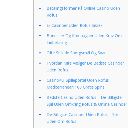
Betalingsformer På Online Casino Uden
Rofus
Er Casinoer Uden Rofus Sikre?
Bonusser Og Kampagner Uden Krav Om
Indbetaling
Ofte Stillede Spørgsmål Og Svar
Hvordan Mire Vælger De Bedste Casinoer
Uden Rofus
Casino4u: Spilleportal Uden Rofus
Mediterranean 100 Gratis Spins
Bedste Casino Uden Rofus – De Billigste
Spil Uden Omkring Rofus & Online Casinoer
De Billigste Casinoer Uden Rofus – Spil
Uden Om Rofus