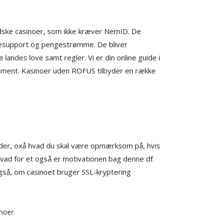
andske casinoer, som ikke kræver NemID. De
kundesupport og pengestrømme. De bliver
andes love samt regler. Vi er din online guide i
ishment. Kasinoer uden ROFUS tilbyder en række
eder, oxå hvad du skal være opmærksom på, hvis
vad for et også er motivationen bag denne df.
gså, om casinoet bruger SSL-kryptering
inoer.