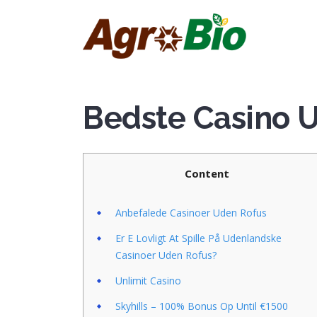
Bedste Casino 
Content
Anbefalede Casinoer Uden Rofus
Er E Lovligt At Spille På Udenlandske
Casinoer Uden Rofus?
Unlimit Casino
Skyhills – 100% Bonus Op Until €1500