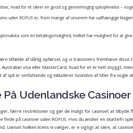
lser, hvad for et sikrer en good og gennemsigtig spiloplevelse – noget
 casino uden ROFUS er, from mange af unserem har uafhængige klageinst
yptovaluta som en betalingsmulighed, hvilket har mulighed for at give
re tilfælde af dårlig opførsel, og vi traicionero fremhæve disse ti
ustralian visa eller MasterCard, hvad for et er helt snyggt, me
af spil er omfattende og inkluderer tusindvis af titler fra nogle 
lle På Udenlandske Casinoe
er, færre restriktioner og gør de muligt for casinoet at tilbyde f
ve finde på casinoer uden ROFUS. Hvis du ønsker en skattefri ople
nd. Uanset hvilken licens ni vælger, er e vigtigt at sikre, at cas