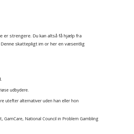
 er strengere. Du kan altså få hjælp fra
 Denne skattepligt im or her en væsentlig
.
riøse udbydere.
e utefter alternativer uden han eller hon
ret, GamCare, National Council in Problem Gambling