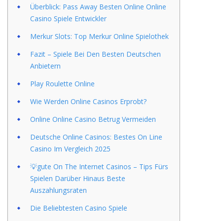
Überblick: Pass Away Besten Online Online
Casino Spiele Entwickler
Merkur Slots: Top Merkur Online Spielothek
Fazit – Spiele Bei Den Besten Deutschen
Anbietern
Play Roulette Online
Wie Werden Online Casinos Erprobt?
Online Online Casino Betrug Vermeiden
Deutsche Online Casinos: Bestes On Line
Casino Im Vergleich 2025
💡gute On The Internet Casinos – Tips Fürs
Spielen Darüber Hinaus Beste
Auszahlungsraten
Die Beliebtesten Casino Spiele