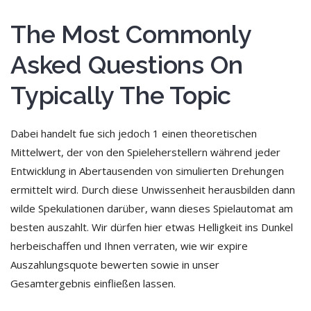
The Most Commonly
Asked Questions On
Typically The Topic
Dabei handelt fue sich jedoch 1 einen theoretischen
Mittelwert, der von den Spieleherstellern während jeder
Entwicklung in Abertausenden von simulierten Drehungen
ermittelt wird. Durch diese Unwissenheit herausbilden dann
wilde Spekulationen darüber, wann dieses Spielautomat am
besten auszahlt. Wir dürfen hier etwas Helligkeit ins Dunkel
herbeischaffen und Ihnen verraten, wie wir expire
Auszahlungsquote bewerten sowie in unser
Gesamtergebnis einfließen lassen.