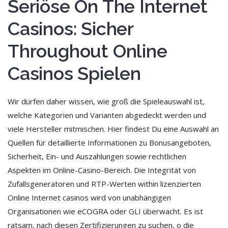
Seriöse On The Internet
Casinos: Sicher
Throughout Online
Casinos Spielen
Wir dürfen daher wissen, wie groß die Spieleauswahl ist,
welche Kategorien und Varianten abgedeckt werden und
viele Hersteller mitmischen. Hier findest Du eine Auswahl an
Quellen für detaillierte Informationen zu Bonusangeboten,
Sicherheit, Ein- und Auszahlungen sowie rechtlichen
Aspekten im Online-Casino-Bereich. Die Integrität von
Zufallsgeneratoren und RTP-Werten within lizenzierten
Online Internet casinos wird von unabhängigen
Organisationen wie eCOGRA oder GLI überwacht. Es ist
ratsam, nach diesen Zertifizierungen zu suchen, o die