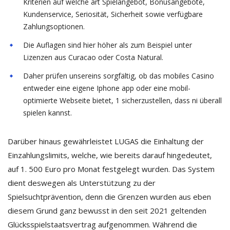
Kriterien auf welche art Spielangebot, Bonusangebote,
Kundenservice, Seriosität, Sicherheit sowie verfügbare
Zahlungsoptionen.
Die Auflagen sind hier höher als zum Beispiel unter
Lizenzen aus Curacao oder Costa Natural.
Daher prüfen unsereins sorgfältig, ob das mobiles Casino
entweder eine eigene Iphone app oder eine mobil-
optimierte Webseite bietet, 1 sicherzustellen, dass ni überall
spielen kannst.
Darüber hinaus gewährleistet LUGAS die Einhaltung der
Einzahlungslimits, welche, wie bereits darauf hingedeutet,
auf 1. 500 Euro pro Monat festgelegt wurden. Das System
dient deswegen als Unterstützung zu der
Spielsuchtprävention, denn die Grenzen wurden aus eben
diesem Grund ganz bewusst in den seit 2021 geltenden
Glücksspielstaatsvertrag aufgenommen. Während die