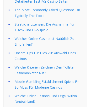
Detaillierter Test Für Casino Seiten
The Most Commonly Asked Questions On
Typically The Topic
Staatliche Lizenzen: Die Ausnahme Für
Tisch- Und Live-spiele
Welches Online Casino Ist Natürlich Zu
Empfehlen?
Unsere Tips Für Dich Zur Auswahl Eines
Casinos
Welche Kriterien Zeichnen Den Tollsten
Casinoanbieter Aus?
Mobile Gambling Establishment Spiele: Ein
So Muss Für Moderne Casinos
Welche Online Casinos Sind Legal Within
Deutschland?