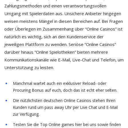
Zahlungsmethoden und einen verantwortungsvollen
Umgang mit Spielerdaten aus. Unsichere Anbieter hingegen
weisen meistens Mängel in diesen Bereichen auf. Bei Fragen
oder Überlegen im Zusammenhang über “Online Casinos” ist
natürlich es wichtig, sich an den Kundenservice der
jeweiligen Plattform zu wenden. Seriöse “Online Casinos”
darüber hinaus “Online Spielotheken” bieten mehrere
Kommunikationskanäle wie E-Mail, Live-Chat und Telefon, um
Unterstützung zu leisten.
Manchmal wartet auch ein exklusiver Reload- oder
Procuring Bonus auf euch, doch das ist echt eher selten.
Die nützlichsten deutschen Online Casinos stehen Ihren
Kunden rund um pass away Uhr per Live Chat und E-Mail
zur Verfügung.
Testen Sie die Top Online games hier bei uns sowie finden