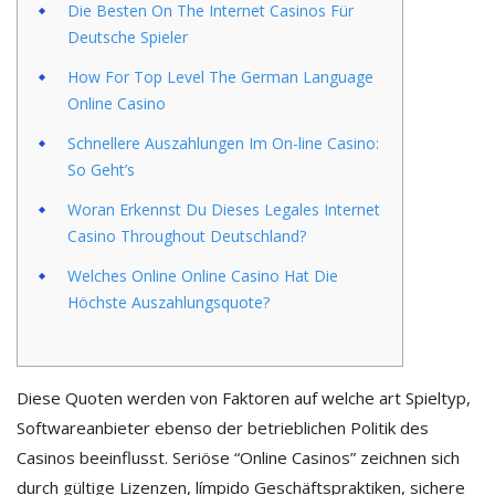
Die Besten On The Internet Casinos Für
Deutsche Spieler
How For Top Level The German Language
Online Casino
Schnellere Auszahlungen Im On-line Casino:
So Geht’s
Woran Erkennst Du Dieses Legales Internet
Casino Throughout Deutschland?
Welches Online Online Casino Hat Die
Höchste Auszahlungsquote?
Diese Quoten werden von Faktoren auf welche art Spieltyp,
Softwareanbieter ebenso der betrieblichen Politik des
Casinos beeinflusst. Seriöse “Online Casinos” zeichnen sich
durch gültige Lizenzen, límpido Geschäftspraktiken, sichere