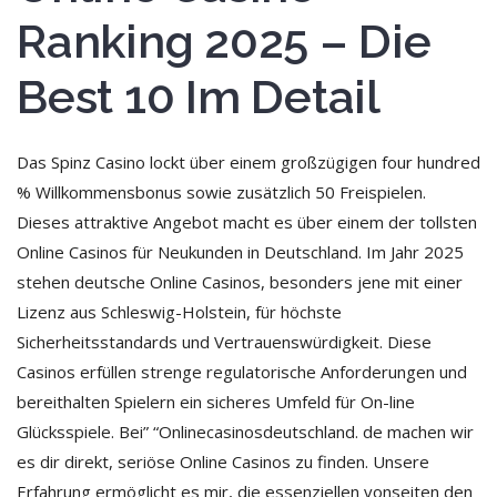
Ranking 2025 – Die
Best 10 Im Detail
Das Spinz Casino lockt über einem großzügigen four hundred
% Willkommensbonus sowie zusätzlich 50 Freispielen.
Dieses attraktive Angebot macht es über einem der tollsten
Online Casinos für Neukunden in Deutschland. Im Jahr 2025
stehen deutsche Online Casinos, besonders jene mit einer
Lizenz aus Schleswig-Holstein, für höchste
Sicherheitsstandards und Vertrauenswürdigkeit. Diese
Casinos erfüllen strenge regulatorische Anforderungen und
bereithalten Spielern ein sicheres Umfeld für On-line
Glücksspiele. Bei” “Onlinecasinosdeutschland. de machen wir
es dir direkt, seriöse Online Casinos zu finden. Unsere
Erfahrung ermöglicht es mir, die essenziellen vonseiten den