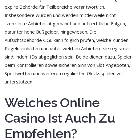
expire Behörde für Teilbereiche verantwortlich.
Insbesondere wurden und werden mittlerweile nicht
lizenzierte Anbieter abgemahnt und auf rechtliche Folgen,
darunter hohe Bußgelder, hingewiesen. Die
Aufsichtsbehörde GGL kann folglich prüfen, welche Kunden
Regeln einhalten und unter welchen Anbietern sie registriert
sind, indem IDs abgeglichen sein. Beide dienen dazu, Spieler
beim Kontrollieren sowie sicheren Sinn von Slot Angeboten,
Sportwetten und weiteren regulierten Glücksspielen zu
unterstützen.
Welches Online
Casino Ist Auch Zu
Empfehlen?