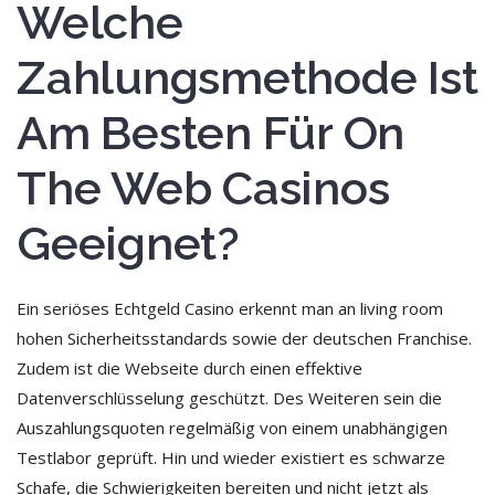
Welche
Zahlungsmethode Ist
Am Besten Für On
The Web Casinos
Geeignet?
Ein seriöses Echtgeld Casino erkennt man an living room
hohen Sicherheitsstandards sowie der deutschen Franchise.
Zudem ist die Webseite durch einen effektive
Datenverschlüsselung geschützt. Des Weiteren sein die
Auszahlungsquoten regelmäßig von einem unabhängigen
Testlabor geprüft. Hin und wieder existiert es schwarze
Schafe, die Schwierigkeiten bereiten und nicht jetzt als