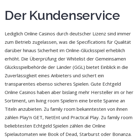
Der Kundenservice
Lediglich Online Casinos durch deutscher Lizenz sind immer
zum Betrieb zugelassen, was die Specifications für Qualität
darüber hinaus Sicherheit im Online-Glücksspiel erheblich
erhöht. Die Überprüfung der Whitelist der Gemeinsamen
Glücksspielbehörde der Länder (GGL) bietet Einblick in die
Zuverlässigkeit eines Anbieters und sichert ein
transparentes ebenso sicheres Spielen. Gute Echtgeld
Online Casinos haben aber bislang mehr Hersteller im or her
Sortiment, um living room Spielern eine breite Spanne an
Titeln anzubieten. Zu family room bekanntesten von ihnen
zählen Play’n GET, NetEnt und Practical Play. Zu family room
beliebtesten Echtgeld Spielen zählen die Online
Spielautomaten wie Book of Dead, Starburst oder Bonanza.