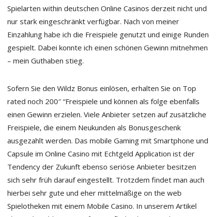
Spielarten within deutschen Online Casinos derzeit nicht und
nur stark eingeschränkt verfügbar. Nach von meiner
Einzahlung habe ich die Freispiele genutzt und einige Runden
gespielt. Dabei konnte ich einen schönen Gewinn mitnehmen
– mein Guthaben stieg.
Sofern Sie den Wildz Bonus einlösen, erhalten Sie on Top
rated noch 200″ “Freispiele und können als folge ebenfalls
einen Gewinn erzielen. Viele Anbieter setzen auf zusätzliche
Freispiele, die einem Neukunden als Bonusgeschenk
ausgezahlt werden. Das mobile Gaming mit Smartphone und
Capsule im Online Casino mit Echtgeld Application ist der
Tendency der Zukunft ebenso seriöse Anbieter besitzen
sich sehr früh darauf eingestellt. Trotzdem findet man auch
hierbei sehr gute und eher mittelmäßige on the web
Spielotheken mit einem Mobile Casino. In unserem Artikel