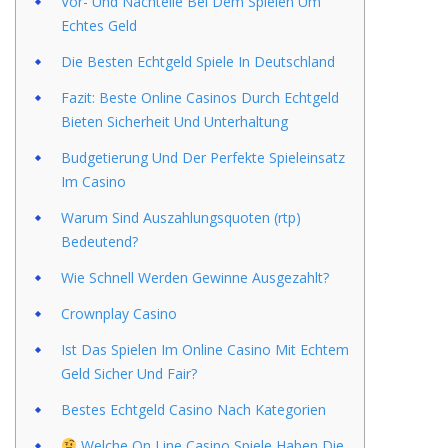
Vor- Und Nachteile Bei Dem Spielen Um
Echtes Geld
Die Besten Echtgeld Spiele In Deutschland
Fazit: Beste Online Casinos Durch Echtgeld
Bieten Sicherheit Und Unterhaltung
Budgetierung Und Der Perfekte Spieleinsatz
Im Casino
Warum Sind Auszahlungsquoten (rtp)
Bedeutend?
Wie Schnell Werden Gewinne Ausgezahlt?
Crownplay Casino
Ist Das Spielen Im Online Casino Mit Echtem
Geld Sicher Und Fair?
Bestes Echtgeld Casino Nach Kategorien
Welche On Line Casino Spiele Haben Die