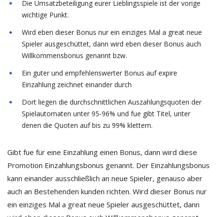
Die Umsatzbeteiligung eurer Lieblingsspiele ist der vorige
wichtige Punkt.
Wird eben dieser Bonus nur ein einziges Mal a great neue
Spieler ausgeschüttet, dann wird eben dieser Bonus auch
Willkommensbonus genannt bzw.
Ein guter und empfehlenswerter Bonus auf expire
Einzahlung zeichnet einander durch
Dort liegen die durchschnittlichen Auszahlungsquoten der
Spielautomaten unter 95-96% und fue gibt Titel, unter
denen die Quoten auf bis zu 99% klettern.
Gibt fue für eine Einzahlung einen Bonus, dann wird diese
Promotion Einzahlungsbonus genannt. Der Einzahlungsbonus
kann einander ausschließlich an neue Spieler, genauso aber
auch an Bestehenden kunden richten. Wird dieser Bonus nur
ein einziges Mal a great neue Spieler ausgeschüttet, dann