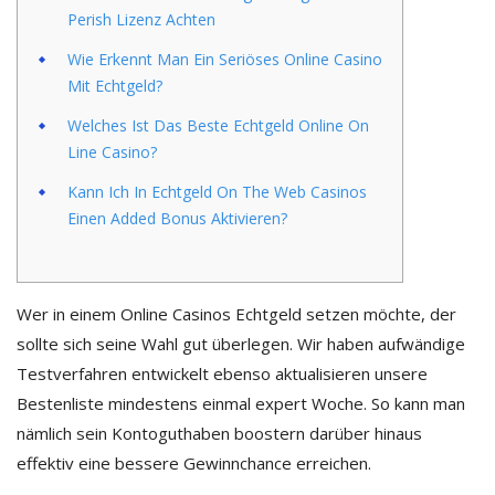
Perish Lizenz Achten
Wie Erkennt Man Ein Seriöses Online Casino
Mit Echtgeld?
Welches Ist Das Beste Echtgeld Online On
Line Casino?
Kann Ich In Echtgeld On The Web Casinos
Einen Added Bonus Aktivieren?
Wer in einem Online Casinos Echtgeld setzen möchte, der
sollte sich seine Wahl gut überlegen. Wir haben aufwändige
Testverfahren entwickelt ebenso aktualisieren unsere
Bestenliste mindestens einmal expert Woche. So kann man
nämlich sein Kontoguthaben boostern darüber hinaus
effektiv eine bessere Gewinnchance erreichen.