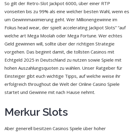
So gilt der Retro-Slot Jackpot 6000, über einer RTP
vonseiten bis zu 99% als eine welcher besten Wahl, wenn es
um Gewinnmaximierung geht. Wer Millionengewinne im
Fokus head wear, der spielt accelerating Jackpot Slots” “auf
welche art Mega Moolah oder Mega Fortune. Wer echtes
Geld gewinnen will, sollte über der richtigen Strategie
vorgehen. Das beginnt damit, die tollsten Casinos mit
Echtgeld 2025 in Deutschland zu nutzen sowie Spiele mit
hohen Auszahlungsquoten zu wählen. Unser Ratgeber für
Einsteiger gibt euch wichtige Tipps, auf welche weise ihr
erfolgreich throughout die Welt der Online Casino Spiele
startet und Gewinne mit nach Hause nehmt.
Merkur Slots
Aber generell besitzen Casinos Spiele über hoher