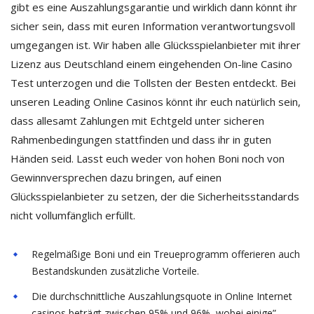
gibt es eine Auszahlungsgarantie und wirklich dann könnt ihr
sicher sein, dass mit euren Information verantwortungsvoll
umgegangen ist. Wir haben alle Glücksspielanbieter mit ihrer
Lizenz aus Deutschland einem eingehenden On-line Casino
Test unterzogen und die Tollsten der Besten entdeckt. Bei
unseren Leading Online Casinos könnt ihr euch natürlich sein,
dass allesamt Zahlungen mit Echtgeld unter sicheren
Rahmenbedingungen stattfinden und dass ihr in guten
Händen seid. Lasst euch weder von hohen Boni noch von
Gewinnversprechen dazu bringen, auf einen
Glücksspielanbieter zu setzen, der die Sicherheitsstandards
nicht vollumfänglich erfüllt.
Regelmäßige Boni und ein Treueprogramm offerieren auch
Bestandskunden zusätzliche Vorteile.
Die durchschnittliche Auszahlungsquote in Online Internet
casinos beträgt zwischen 95% und 96%, wobei einige”