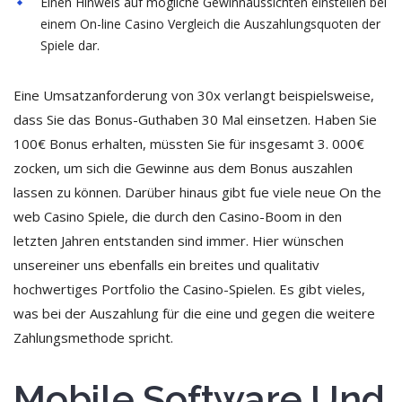
Einen Hinweis auf mögliche Gewinnaussichten einstellen bei
einem On-line Casino Vergleich die Auszahlungsquoten der
Spiele dar.
Eine Umsatzanforderung von 30x verlangt beispielsweise,
dass Sie das Bonus-Guthaben 30 Mal einsetzen. Haben Sie
100€ Bonus erhalten, müssten Sie für insgesamt 3. 000€
zocken, um sich die Gewinne aus dem Bonus auszahlen
lassen zu können. Darüber hinaus gibt fue viele neue On the
web Casino Spiele, die durch den Casino-Boom in den
letzten Jahren entstanden sind immer. Hier wünschen
unsereiner uns ebenfalls ein breites und qualitativ
hochwertiges Portfolio the Casino-Spielen. Es gibt vieles,
was bei der Auszahlung für die eine und gegen die weitere
Zahlungsmethode spricht.
Mobile Software Und