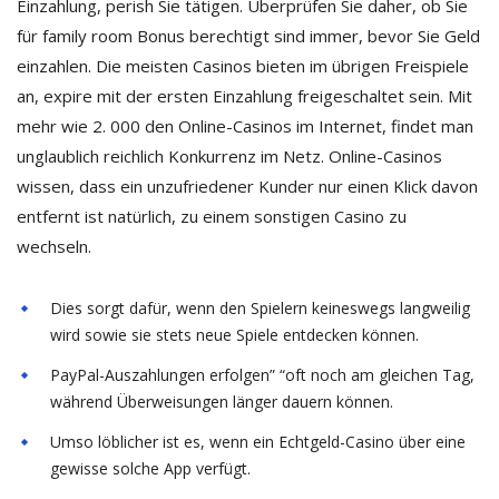
Einzahlung, perish Sie tätigen. Überprüfen Sie daher, ob Sie
für family room Bonus berechtigt sind immer, bevor Sie Geld
einzahlen. Die meisten Casinos bieten im übrigen Freispiele
an, expire mit der ersten Einzahlung freigeschaltet sein. Mit
mehr wie 2. 000 den Online-Casinos im Internet, findet man
unglaublich reichlich Konkurrenz im Netz. Online-Casinos
wissen, dass ein unzufriedener Kunder nur einen Klick davon
entfernt ist natürlich, zu einem sonstigen Casino zu
wechseln.
Dies sorgt dafür, wenn den Spielern keineswegs langweilig
wird sowie sie stets neue Spiele entdecken können.
PayPal-Auszahlungen erfolgen” “oft noch am gleichen Tag,
während Überweisungen länger dauern können.
Umso löblicher ist es, wenn ein Echtgeld-Casino über eine
gewisse solche App verfügt.