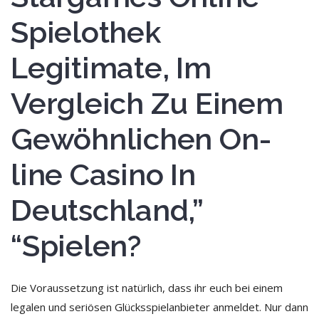
Spielothek
Legitimate, Im
Vergleich Zu Einem
Gewöhnlichen On-
line Casino In
Deutschland,”
“Spielen?
Die Voraussetzung ist natürlich, dass ihr euch bei einem
legalen und seriösen Glücksspielanbieter anmeldet. Nur dann