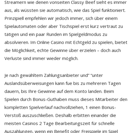
Streamern wie denen vonseiten Classy Beef sieht es immer
aus, als wüssten sie automatisch, wie das Spiel funktioniert.
Prinzipiell empfehlen wir jedoch immer, sich über einem
Spielautomaten oder aber Tischspiel erst kurz vertraut zu
tätigen und ein paar Runden im Spielgeldmodus zu
absolvieren. Im Online Casino mit Echtgeld zu spielen, bietet
die Möglichkeit, echte Gewinne über erzielen – doch auch
Verluste sind immer wieder möglich.
Je nach gewähltem Zahlungsanbieter und” “unter
Auslandsüberweisungen kann fue bis zu mehreren Tagen
dauern, bis Ihre Gewinne auf dem Konto landen. Beim
Spielen durch Bonus-Guthaben muss dieses Mitarbeiter den
kompletten Spielverlauf nachvollziehen, 1 einen Bonus-
Verstoß auszuschließen. Deshalb erbitten einander die
meisten Casinos 2 Tage Bearbeitungszeit für schnelle
Auszahlungen, wenn ein Benefit oder Freispiele im Spiel