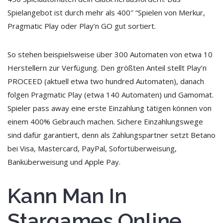
Spielangebot ist durch mehr als 400″ “Spielen von Merkur,
Pragmatic Play oder Play’n GO gut sortiert.
So stehen beispielsweise über 300 Automaten von etwa 10
Herstellern zur Verfügung. Den größten Anteil stellt Play’n
PROCEED (aktuell etwa two hundred Automaten), danach
folgen Pragmatic Play (etwa 140 Automaten) und Gamomat.
Spieler pass away eine erste Einzahlung tätigen können von
einem 400% Gebrauch machen. Sichere Einzahlungswege
sind dafür garantiert, denn als Zahlungspartner setzt Betano
bei Visa, Mastercard, PayPal, Sofortüberweisung,
Banküberweisung und Apple Pay.
Kann Man In
Stargames Online