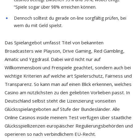
“Spiele sogar über 98% erreichen können.
Dennoch solltest du gerade on-line sorgfältig prüfen, bei
wem du mit Geld spielst.
Das Spielangebot umfasst Titel von bekannten
Broadcasters wie Playson, Drive Gaming, Red Gambling,
Amatic und Yggdrasil. Dabei wird nicht nur auf
Willkommensboni und Freispiele geachtet, sondern auch bei
wichtige Kriterien auf welche art Spielerschutz, Fairness und
Transparenz. So kann man auf einen Blick erkennen, welches
Casino am nützlichsten zu den geliebten Vorlieben passt. In
Deutschland selbst steht die Lizenzierung vonseiten
Glücksspielangeboten auf Stufe der Bundesländer. Alle
Online Casinos inside meinem Test verfügen über staatliche
Glücksspiellizenzen europäischer Regulierungsbehörden und
operieren so nach verbindlichem EU-Recht.