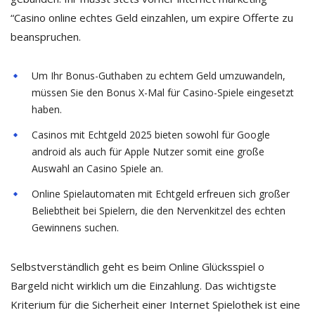
“Casino online echtes Geld einzahlen, um expire Offerte zu
beanspruchen.
Um Ihr Bonus-Guthaben zu echtem Geld umzuwandeln,
müssen Sie den Bonus X-Mal für Casino-Spiele eingesetzt
haben.
Casinos mit Echtgeld 2025 bieten sowohl für Google
android als auch für Apple Nutzer somit eine große
Auswahl an Casino Spiele an.
Online Spielautomaten mit Echtgeld erfreuen sich großer
Beliebtheit bei Spielern, die den Nervenkitzel des echten
Gewinnens suchen.
Selbstverständlich geht es beim Online Glücksspiel o
Bargeld nicht wirklich um die Einzahlung. Das wichtigste
Kriterium für die Sicherheit einer Internet Spielothek ist eine