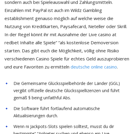
sondern auch bei Spieleauswahl und Zahlungsmitteln.
Einzahlen mit PayPal ist auch im Wildz Gambling
establishment genauso möglich auf welche weise die
Nutzung von Kreditkarten, Paysafecard, Neteller oder Skrill.
In der Regel könnt ihr mit Ausnahme der Live casino at
redbet Inhalte alle Spiele” “als kostenlose Demoversion
starten. Das gibt euch die Möglichkeit, völlig ohne Risiko
verschiedenen Casino Spiele für echtes Geld auszuprobieren
und eure Favoriten zu ermitteln
deutsche online casino
.
Die Gemeinsame Glücksspielbehörde der Länder (GGL)
vergibt offizielle deutsche Glücksspiellizenzen und führt
gemäß § being unfaithful Abs.
Die Software führt fortlaufend automatische
Aktualisierungen durch.
Wenn ni Jackpots-Slots spielen solltest, musst du dir
bestimmte” “Anbieter suchen und ebenso ein Live