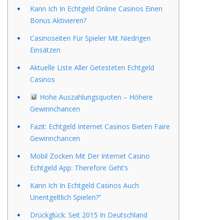
Kann Ich In Echtgeld Online Casinos Einen
Bonus Aktivieren?
Casinoseiten Für Spieler Mit Niedrigen
Einsätzen
Aktuelle Liste Aller Getesteten Echtgeld
Casinos
Hohe Auszahlungsquoten – Höhere
Gewinnchancen
Fazit: Echtgeld Internet Casinos Bieten Faire
Gewinnchancen
Mobil Zocken Mit Der Internet Casino
Echtgeld App: Therefore Geht’s
Kann Ich In Echtgeld Casinos Auch
Unentgeltlich Spielen?”
Drückglück: Seit 2015 In Deutschland