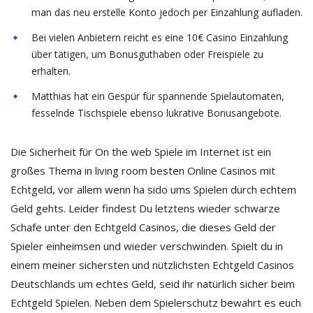
man das neu erstelle Konto jedoch per Einzahlung aufladen.
Bei vielen Anbietern reicht es eine 10€ Casino Einzahlung
über tätigen, um Bonusguthaben oder Freispiele zu
erhalten.
Matthias hat ein Gespür für spannende Spielautomaten,
fesselnde Tischspiele ebenso lukrative Bonusangebote.
Die Sicherheit für On the web Spiele im Internet ist ein
großes Thema in living room besten Online Casinos mit
Echtgeld, vor allem wenn ha sido ums Spielen durch echtem
Geld gehts. Leider findest Du letztens wieder schwarze
Schafe unter den Echtgeld Casinos, die dieses Geld der
Spieler einheimsen und wieder verschwinden. Spielt du in
einem meiner sichersten und nützlichsten Echtgeld Casinos
Deutschlands um echtes Geld, seid ihr natürlich sicher beim
Echtgeld Spielen. Neben dem Spielerschutz bewahrt es euch