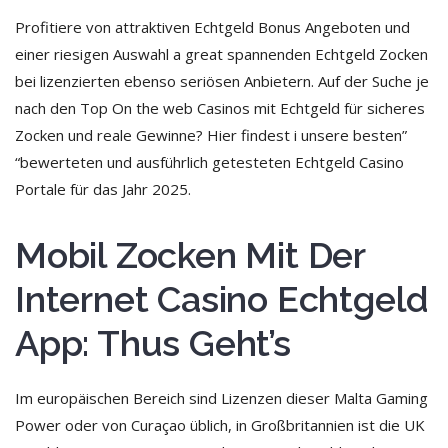
Profitiere von attraktiven Echtgeld Bonus Angeboten und
einer riesigen Auswahl a great spannenden Echtgeld Zocken
bei lizenzierten ebenso seriösen Anbietern. Auf der Suche je
nach den Top On the web Casinos mit Echtgeld für sicheres
Zocken und reale Gewinne? Hier findest i unsere besten”
“bewerteten und ausführlich getesteten Echtgeld Casino
Portale für das Jahr 2025.
Mobil Zocken Mit Der
Internet Casino Echtgeld
App: Thus Geht’s
Im europäischen Bereich sind Lizenzen dieser Malta Gaming
Power oder von Curaçao üblich, in Großbritannien ist die UK