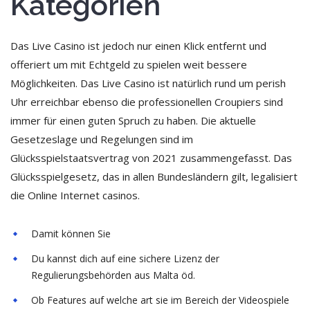
Kategorien
Das Live Casino ist jedoch nur einen Klick entfernt und
offeriert um mit Echtgeld zu spielen weit bessere
Möglichkeiten. Das Live Casino ist natürlich rund um perish
Uhr erreichbar ebenso die professionellen Croupiers sind
immer für einen guten Spruch zu haben. Die aktuelle
Gesetzeslage und Regelungen sind im
Glücksspielstaatsvertrag von 2021 zusammengefasst. Das
Glücksspielgesetz, das in allen Bundesländern gilt, legalisiert
die Online Internet casinos.
Damit können Sie
Du kannst dich auf eine sichere Lizenz der
Regulierungsbehörden aus Malta öd.
Ob Features auf welche art sie im Bereich der Videospiele