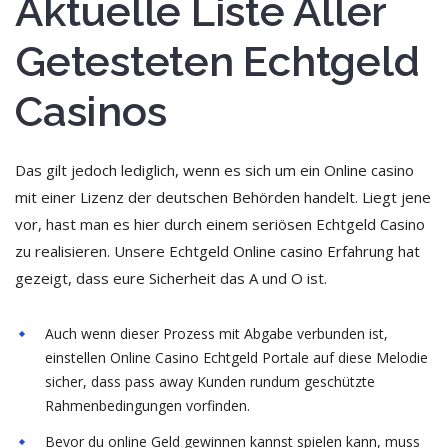
Aktuelle Liste Aller
Getesteten Echtgeld
Casinos
Das gilt jedoch lediglich, wenn es sich um ein Online casino
mit einer Lizenz der deutschen Behörden handelt. Liegt jene
vor, hast man es hier durch einem seriösen Echtgeld Casino
zu realisieren. Unsere Echtgeld Online casino Erfahrung hat
gezeigt, dass eure Sicherheit das A und O ist.
Auch wenn dieser Prozess mit Abgabe verbunden ist,
einstellen Online Casino Echtgeld Portale auf diese Melodie
sicher, dass pass away Kunden rundum geschützte
Rahmenbedingungen vorfinden.
Bevor du online Geld gewinnen kannst spielen kann, muss