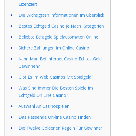
Lizenziert
Die Wichtigsten Informationen Im Überblick
Bestes Echtgeld Casino Je Nach Kategorien
Beliebte Echtgeld Spielautomaten Online
Sichere Zahlungen Im Online Casino
Kann Man Bei Internet Casino Echtes Geld
Gewinnen?
Gibt Es Im Web Casinos Mit Spielgeld?
Was Sind Immer Die Besten Spiele Im
Echtgeld On Line Casino?
Auswahl An Casinospielen
Das Passende On-line Casino Finden
Die Twelve Goldenen Regeln Für Gewinner