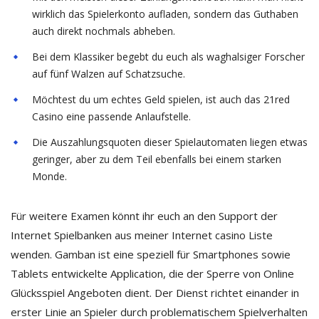
wirklich das Spielerkonto aufladen, sondern das Guthaben
auch direkt nochmals abheben.
Bei dem Klassiker begebt du euch als waghalsiger Forscher
auf fünf Walzen auf Schatzsuche.
Möchtest du um echtes Geld spielen, ist auch das 21red
Casino eine passende Anlaufstelle.
Die Auszahlungsquoten dieser Spielautomaten liegen etwas
geringer, aber zu dem Teil ebenfalls bei einem starken
Monde.
Für weitere Examen könnt ihr euch an den Support der
Internet Spielbanken aus meiner Internet casino Liste
wenden. Gamban ist eine speziell für Smartphones sowie
Tablets entwickelte Application, die der Sperre von Online
Glücksspiel Angeboten dient. Der Dienst richtet einander in
erster Linie an Spieler durch problematischem Spielverhalten