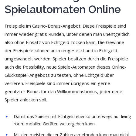
Spielautomaten Online
Freispiele im Casino-Bonus-Angebot. Diese Freispiele sind
immer wieder gratis Runden, unter denen man unentgeltlich
also ohne Einsatz von Echtgeld zocken kann. Die Gewinne
der Freispiele können auch umgesetzt und in Echtgeld
umgewandelt werden. Spieler besitzen durch die Freispiele
auch die Possibility, neue Spiele-Automaten dieses Online-
Glücksspiel-Angebots zu testen, ohne Echtgeld über
verlieren. Freispiele sind immer übrigens ein gerne
genutzter Bonus für den Willkommensbonus, jeder neue
Spieler anlocken soll.
Damit das Spielen mit Echtgeld ebenso unterwegs auf living
room mobilen Geräten weitergehen kann.
Mit den meisten dieser Zahlungsmethoden kann man nicht