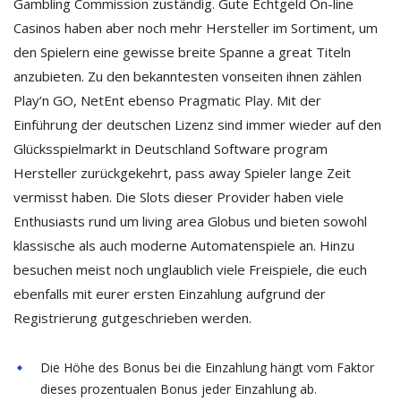
Gambling Commission zuständig. Gute Echtgeld On-line
Casinos haben aber noch mehr Hersteller im Sortiment, um
den Spielern eine gewisse breite Spanne a great Titeln
anzubieten. Zu den bekanntesten vonseiten ihnen zählen
Play’n GO, NetEnt ebenso Pragmatic Play. Mit der
Einführung der deutschen Lizenz sind immer wieder auf den
Glücksspielmarkt in Deutschland Software program
Hersteller zurückgekehrt, pass away Spieler lange Zeit
vermisst haben. Die Slots dieser Provider haben viele
Enthusiasts rund um living area Globus und bieten sowohl
klassische als auch moderne Automatenspiele an. Hinzu
besuchen meist noch unglaublich viele Freispiele, die euch
ebenfalls mit eurer ersten Einzahlung aufgrund der
Registrierung gutgeschrieben werden.
Die Höhe des Bonus bei die Einzahlung hängt vom Faktor
dieses prozentualen Bonus jeder Einzahlung ab.