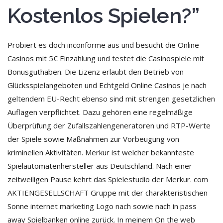
Kostenlos Spielen?”
Probiert es doch inconforme aus und besucht die Online
Casinos mit 5€ Einzahlung und testet die Casinospiele mit
Bonusguthaben. Die Lizenz erlaubt den Betrieb von
Glücksspielangeboten und Echtgeld Online Casinos je nach
geltendem EU-Recht ebenso sind mit strengen gesetzlichen
Auflagen verpflichtet. Dazu gehören eine regelmäßige
Überprüfung der Zufallszahlengeneratoren und RTP-Werte
der Spiele sowie Maßnahmen zur Vorbeugung von
kriminellen Aktivitäten. Merkur ist welcher bekannteste
Spielautomatenhersteller aus Deutschland. Nach einer
zeitweiligen Pause kehrt das Spielestudio der Merkur. com
AKTIENGESELLSCHAFT Gruppe mit der charakteristischen
Sonne internet marketing Logo nach sowie nach in pass
away Spielbanken online zurück. In meinem On the web