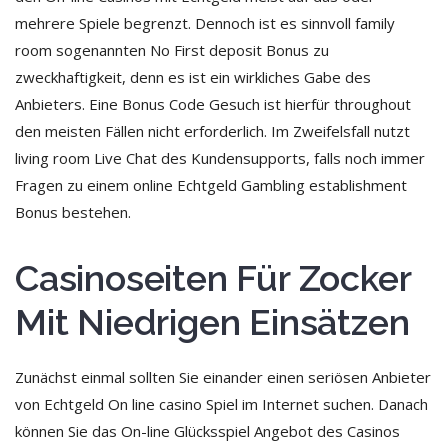
mehrere Spiele begrenzt. Dennoch ist es sinnvoll family
room sogenannten No First deposit Bonus zu
zweckhaftigkeit, denn es ist ein wirkliches Gabe des
Anbieters. Eine Bonus Code Gesuch ist hierfür throughout
den meisten Fällen nicht erforderlich. Im Zweifelsfall nutzt
living room Live Chat des Kundensupports, falls noch immer
Fragen zu einem online Echtgeld Gambling establishment
Bonus bestehen.
Casinoseiten Für Zocker
Mit Niedrigen Einsätzen
Zunächst einmal sollten Sie einander einen seriösen Anbieter
von Echtgeld On line casino Spiel im Internet suchen. Danach
können Sie das On-line Glücksspiel Angebot des Casinos