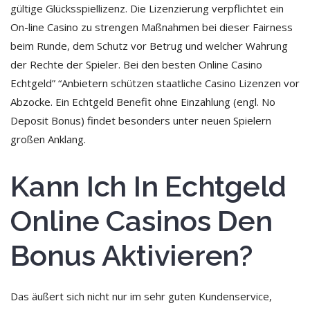
gültige Glücksspiellizenz. Die Lizenzierung verpflichtet ein
On-line Casino zu strengen Maßnahmen bei dieser Fairness
beim Runde, dem Schutz vor Betrug und welcher Wahrung
der Rechte der Spieler. Bei den besten Online Casino
Echtgeld” “Anbietern schützen staatliche Casino Lizenzen vor
Abzocke. Ein Echtgeld Benefit ohne Einzahlung (engl. No
Deposit Bonus) findet besonders unter neuen Spielern
großen Anklang.
Kann Ich In Echtgeld
Online Casinos Den
Bonus Aktivieren?
Das äußert sich nicht nur im sehr guten Kundenservice,