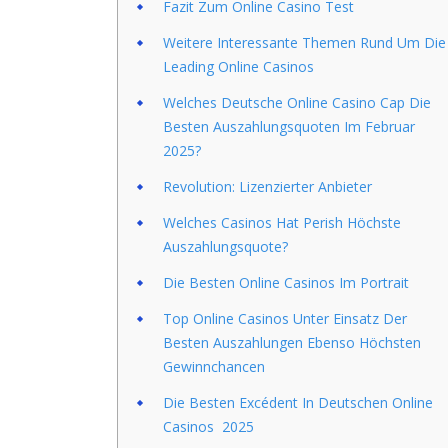
Fazit Zum Online Casino Test
Weitere Interessante Themen Rund Um Die
Leading Online Casinos
Welches Deutsche Online Casino Cap Die
Besten Auszahlungsquoten Im Februar
2025?
Revolution: Lizenzierter Anbieter
Welches Casinos Hat Perish Höchste
Auszahlungsquote?
Die Besten Online Casinos Im Portrait
Top Online Casinos Unter Einsatz Der
Besten Auszahlungen Ebenso Höchsten
Gewinnchancen
Die Besten Excédent In Deutschen Online
Casinos 2025