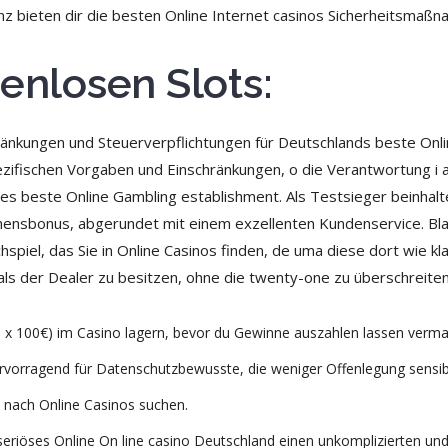
zenz bieten dir die besten Online Internet casinos Sicherheitsma
enlosen Slots:
änkungen und Steuerverpflichtungen für Deutschlands beste Onlin
fischen Vorgaben und Einschränkungen, o die Verantwortung i am
ses beste Online Gambling establishment. Als Testsieger beinhalt
ensbonus, abgerundet mit einem exzellenten Kundenservice. Blac
hspiel, das Sie in Online Casinos finden, de uma diese dort wie
 als der Dealer zu besitzen, ohne die twenty-one zu überschreite
 x 100€) im Casino lagern, bevor du Gewinne auszahlen lassen verma
ervorragend für Datenschutzbewusste, die weniger Offenlegung sensib
t nach Online Casinos suchen.
 seriöses Online On line casino Deutschland einen unkomplizierten 