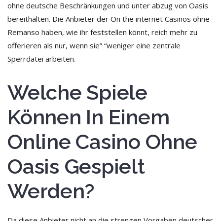
ohne deutsche Beschränkungen und unter abzug von Oasis
bereithalten. Die Anbieter der On the internet Casinos ohne
Remanso haben, wie ihr feststellen könnt, reich mehr zu
offerieren als nur, wenn sie” “weniger eine zentrale
Sperrdatei arbeiten.
Welche Spiele
Können In Einem
Online Casino Ohne
Oasis Gespielt
Werden?
Da diese Anbieter nicht an die strengen Vorgaben deutscher