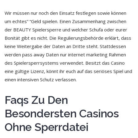
Wir müssen nur noch den Einsatz festlegen sowie können
um echtes” “Geld spielen. Einen Zusammenhang zwischen
der BEAUTY Spielersperre und welcher Schufa oder eurer
Bonität gibt es nicht. Die Regulierungsbehörde erklärt, dass
keine Weitergabe der Daten an Dritte steht. Stattdessen
werden pass away Daten nur internet marketing Rahmen
des Spielersperrsystems verwendet. Besitzt das Casino
eine gültige Lizenz, könnt ihr euch auf das seriöses Spiel und
einen intensiven Schutz verlassen.
Faqs Zu Den
Besondersten Casinos
Ohne Sperrdatei