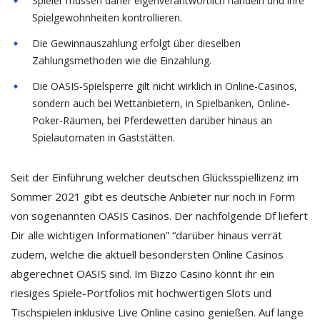
Spieler müssen daher eigenverantwortlich handeln und ihre
Spielgewohnheiten kontrollieren.
Die Gewinnauszahlung erfolgt über dieselben
Zahlungsmethoden wie die Einzahlung.
Die OASIS-Spielsperre gilt nicht wirklich in Online-Casinos,
sondern auch bei Wettanbietern, in Spielbanken, Online-
Poker-Räumen, bei Pferdewetten darüber hinaus an
Spielautomaten in Gaststätten.
Seit der Einführung welcher deutschen Glücksspiellizenz im
Sommer 2021 gibt es deutsche Anbieter nur noch in Form
von sogenannten OASIS Casinos. Der nachfolgende Df liefert
Dir alle wichtigen Informationen” “darüber hinaus verrät
zudem, welche die aktuell besondersten Online Casinos
abgerechnet OASIS sind. Im Bizzo Casino könnt ihr ein
riesiges Spiele-Portfolios mit hochwertigen Slots und
Tischspielen inklusive Live Online casino genießen. Auf lange