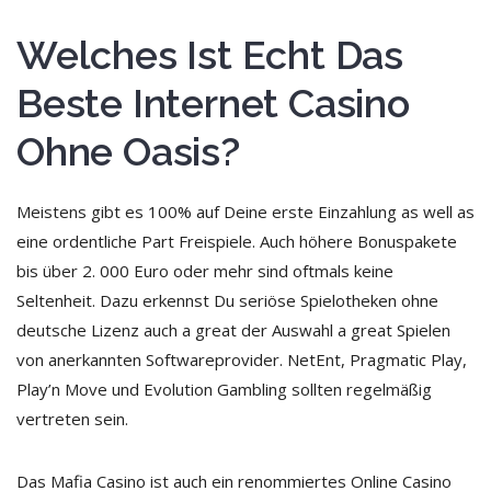
Welches Ist Echt Das
Beste Internet Casino
Ohne Oasis?
Meistens gibt es 100% auf Deine erste Einzahlung as well as
eine ordentliche Part Freispiele. Auch höhere Bonuspakete
bis über 2. 000 Euro oder mehr sind oftmals keine
Seltenheit. Dazu erkennst Du seriöse Spielotheken ohne
deutsche Lizenz auch a great der Auswahl a great Spielen
von anerkannten Softwareprovider. NetEnt, Pragmatic Play,
Play’n Move und Evolution Gambling sollten regelmäßig
vertreten sein.
Das Mafia Casino ist auch ein renommiertes Online Casino