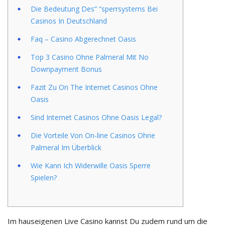
Die Bedeutung Des” “sperrsystems Bei
Casinos In Deutschland
Faq – Casino Abgerechnet Oasis
Top 3 Casino Ohne Palmeral Mit No
Downpayment Bonus
Fazit Zu On The Internet Casinos Ohne
Oasis
Sind Internet Casinos Ohne Oasis Legal?
Die Vorteile Von On-line Casinos Ohne
Palmeral Im Überblick
Wie Kann Ich Widerwille Oasis Sperre
Spielen?
Im hauseigenen Live Casino kannst Du zudem rund um die