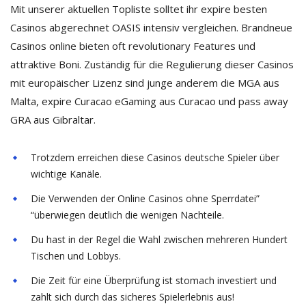
Mit unserer aktuellen Topliste solltet ihr expire besten
Casinos abgerechnet OASIS intensiv vergleichen. Brandneue
Casinos online bieten oft revolutionary Features und
attraktive Boni. Zuständig für die Regulierung dieser Casinos
mit europäischer Lizenz sind junge anderem die MGA aus
Malta, expire Curacao eGaming aus Curacao und pass away
GRA aus Gibraltar.
Trotzdem erreichen diese Casinos deutsche Spieler über
wichtige Kanäle.
Die Verwenden der Online Casinos ohne Sperrdatei”
“überwiegen deutlich die wenigen Nachteile.
Du hast in der Regel die Wahl zwischen mehreren Hundert
Tischen und Lobbys.
Die Zeit für eine Überprüfung ist stomach investiert und
zahlt sich durch das sicheres Spielerlebnis aus!