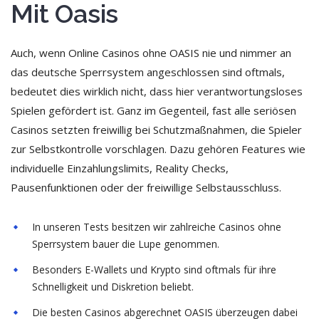
Mit Oasis
Auch, wenn Online Casinos ohne OASIS nie und nimmer an
das deutsche Sperrsystem angeschlossen sind oftmals,
bedeutet dies wirklich nicht, dass hier verantwortungsloses
Spielen gefördert ist. Ganz im Gegenteil, fast alle seriösen
Casinos setzten freiwillig bei Schutzmaßnahmen, die Spieler
zur Selbstkontrolle vorschlagen. Dazu gehören Features wie
individuelle Einzahlungslimits, Reality Checks,
Pausenfunktionen oder der freiwillige Selbstausschluss.
In unseren Tests besitzen wir zahlreiche Casinos ohne
Sperrsystem bauer die Lupe genommen.
Besonders E-Wallets und Krypto sind oftmals für ihre
Schnelligkeit und Diskretion beliebt.
Die besten Casinos abgerechnet OASIS überzeugen dabei