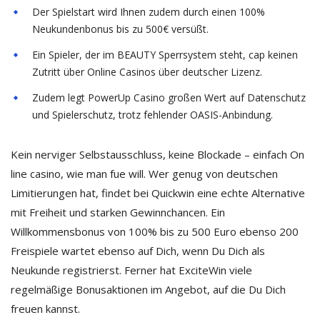
Der Spielstart wird Ihnen zudem durch einen 100%
Neukundenbonus bis zu 500€ versüßt.
Ein Spieler, der im BEAUTY Sperrsystem steht, cap keinen
Zutritt über Online Casinos über deutscher Lizenz.
Zudem legt PowerUp Casino großen Wert auf Datenschutz
und Spielerschutz, trotz fehlender OASIS-Anbindung.
Kein nerviger Selbstausschluss, keine Blockade – einfach On
line casino, wie man fue will. Wer genug von deutschen
Limitierungen hat, findet bei Quickwin eine echte Alternative
mit Freiheit und starken Gewinnchancen. Ein
Willkommensbonus von 100% bis zu 500 Euro ebenso 200
Freispiele wartet ebenso auf Dich, wenn Du Dich als
Neukunde registrierst. Ferner hat ExciteWin viele
regelmäßige Bonusaktionen im Angebot, auf die Du Dich
freuen kannst.