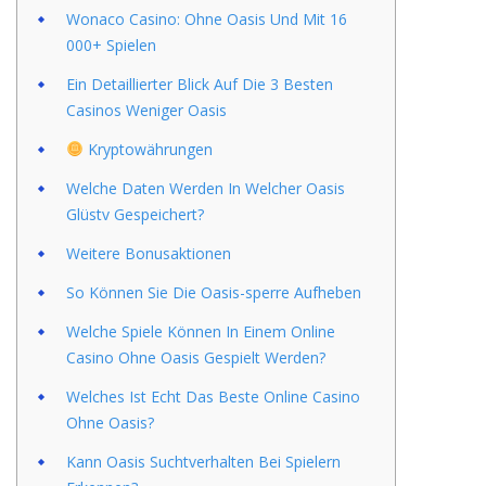
Wonaco Casino: Ohne Oasis Und Mit 16
000+ Spielen
Ein Detaillierter Blick Auf Die 3 Besten
Casinos Weniger Oasis
Kryptowährungen
Welche Daten Werden In Welcher Oasis
Glüstv Gespeichert?
Weitere Bonusaktionen
So Können Sie Die Oasis-sperre Aufheben
Welche Spiele Können In Einem Online
Casino Ohne Oasis Gespielt Werden?
Welches Ist Echt Das Beste Online Casino
Ohne Oasis?
Kann Oasis Suchtverhalten Bei Spielern