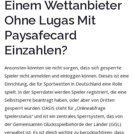
Einem Wettanbieter
Ohne Lugas Mit
Paysafecard
Einzahlen?
Ansonsten könnten sie nicht sorgen, dass sich gesperrte
Spieler nicht anmelden und einloggen können. Dieses ist eine
Einrichtung, die für Sportwetten in Deutschland eine Rolle
spielt. In der Sperrdatei werden Spieler registriert, die eine
Selbstsperre beantragt haben, oder aber von Dritten
gesperrt wurden. OASIS steht für „Onlineabfrage
Spielerstatus“ und ist ein zentrales Sperrsystem, das von
der Gemeinsamen Glücksspielbehörde der Länder (GGL)
verwaltet ist. Es ist gleich wichtig zu berücksichtigen, dass