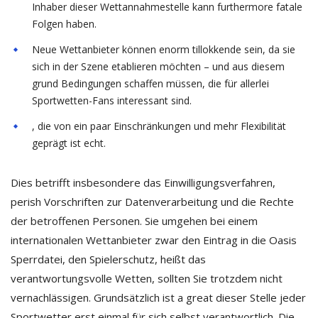
Inhaber dieser Wettannahmestelle kann furthermore fatale
Folgen haben.
Neue Wettanbieter können enorm tillokkende sein, da sie
sich in der Szene etablieren möchten – und aus diesem
grund Bedingungen schaffen müssen, die für allerlei
Sportwetten-Fans interessant sind.
, die von ein paar Einschränkungen und mehr Flexibilität
geprägt ist echt.
Dies betrifft insbesondere das Einwilligungsverfahren,
perish Vorschriften zur Datenverarbeitung und die Rechte
der betroffenen Personen. Sie umgehen bei einem
internationalen Wettanbieter zwar den Eintrag in die Oasis
Sperrdatei, den Spielerschutz, heißt das
verantwortungsvolle Wetten, sollten Sie trotzdem nicht
vernachlässigen. Grundsätzlich ist a great dieser Stelle jeder
Sportwetter erst einmal für sich selbst verantwortlich. Die