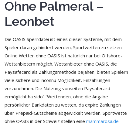
Ohne Palmeral –
Leonbet
Die OASIS Sperrdatei ist eines dieser Systeme, mit dem
Spieler daran gehindert werden, Sportwetten zu setzen.
Online Wetten ohne OASIS ist natürlich nur bei Offshore-
Wettanbietern möglich. Wettanbieter ohne OASIS, die
Paysafecard als Zahlungsmethode bejahen, bieten Spielern
viele sichere und inconnu Möglichkeit, Einzahlungen
vorzunehmen. Die Nutzung vonseiten Paysafecard
ermöglicht ha sido” “Wettenden, ohne die Angabe
persönlicher Bankdaten zu wetten, da expire Zahlungen
über Prepaid-Gutscheine abgewickelt werden. Sportwette
ohne OASIS in der Schweiz stellen eine
mammarosa.de