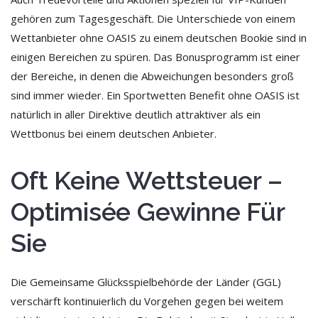
gehören zum Tagesgeschäft. Die Unterschiede von einem
Wettanbieter ohne OASIS zu einem deutschen Bookie sind in
einigen Bereichen zu spüren. Das Bonusprogramm ist einer
der Bereiche, in denen die Abweichungen besonders groß
sind immer wieder. Ein Sportwetten Benefit ohne OASIS ist
natürlich in aller Direktive deutlich attraktiver als ein
Wettbonus bei einem deutschen Anbieter.
Oft Keine Wettsteuer –
Optimisée Gewinne Für
Sie
Die Gemeinsame Glücksspielbehörde der Länder (GGL)
verschärft kontinuierlich du Vorgehen gegen bei weitem