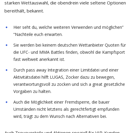
starken Wettauswahl, die obendrein viele seltene Optionen
bereithält, bekannt.
Hier seht du, welche weiteren Verwenden und möglichen”
“Nachteile euch erwarten.
Sie werden bei keinem deutschen Wettanbieter Quoten für
die UFC- und MMA Battles finden, obwohl die Kampfsport
fast weltweit anerkannt ist.
Durch pass away Integration einer Limitdatei und einer
Aktivitätsdatei hilft LUGAS, Zocker dazu zu bewegen,
verantwortungsvoll zu zocken und sich a great gesetzliche
Vorgaben zu halten.
Auch die Möglichkeit einer Fremdsperre, die bauer
Umständen nicht letztens als gerechtfertigt empfunden
wird, trägt zu dem Wunsch nach Alternativen bei.
Auch Treuevorteile und Aktionen speziell für VIP-Kunden