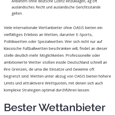
Anbietern ohne deutsche Lizenz einzuklagen, ag oft
ausländisches Recht und ausländische Gerichtsstände
gelten.
Viele internationale Wettanbieter ohne OASIS bieten ein
vielfältiges Erlebnis an Wetten, darunter E-Sports,
Politikwetten oder Spezialwetten. Wer sich nicht nur auf
klassische Fußballwetten beschränken will, findet an dieser
stelle deutlich mehr Möglichkeiten. Professionelle oder
ambitionierte Wetter stoßen inside Deutschland schnell an
ihre Grenzen, de uma die Einsätze und Gewinne oft
begrenzt sind. Wetten unter abzug von OASIS bieten höhere
Limits und attraktivere Wettquoten, mit denen sich auch
komplexe Strategien optimal durchführen lassen.
Bester Wettanbieter