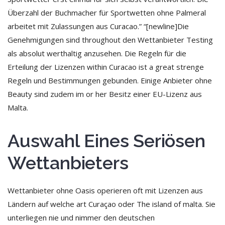
Überzahl der Buchmacher für Sportwetten ohne Palmeral
arbeitet mit Zulassungen aus Curacao.” “[newline]Die
Genehmigungen sind throughout den Wettanbieter Testing
als absolut werthaltig anzusehen. Die Regeln für die
Erteilung der Lizenzen within Curacao ist a great strenge
Regeln und Bestimmungen gebunden. Einige Anbieter ohne
Beauty sind zudem im or her Besitz einer EU-Lizenz aus
Malta.
Auswahl Eines Seriösen
Wettanbieters
Wettanbieter ohne Oasis operieren oft mit Lizenzen aus
Ländern auf welche art Curaçao oder The island of malta. Sie
unterliegen nie und nimmer den deutschen