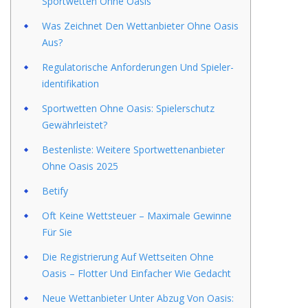
Sportwetten Ohne Oasis
Was Zeichnet Den Wettanbieter Ohne Oasis
Aus?
Regulatorische Anforderungen Und Spieler-
identifikation
Sportwetten Ohne Oasis: Spielerschutz
Gewährleistet?
Bestenliste: Weitere Sportwettenanbieter
Ohne Oasis 2025
Betify
Oft Keine Wettsteuer – Maximale Gewinne
Für Sie
Die Registrierung Auf Wettseiten Ohne
Oasis – Flotter Und Einfacher Wie Gedacht
Neue Wettanbieter Unter Abzug Von Oasis: