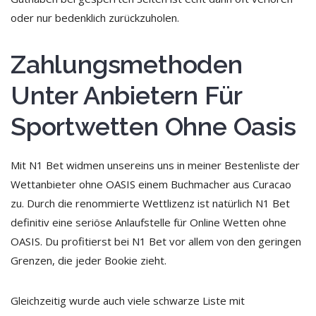
oder nur bedenklich zurückzuholen.
Zahlungsmethoden
Unter Anbietern Für
Sportwetten Ohne Oasis
Mit N1 Bet widmen unsereins uns in meiner Bestenliste der
Wettanbieter ohne OASIS einem Buchmacher aus Curacao
zu. Durch die renommierte Wettlizenz ist natürlich N1 Bet
definitiv eine seriöse Anlaufstelle für Online Wetten ohne
OASIS. Du profitierst bei N1 Bet vor allem von den geringen
Grenzen, die jeder Bookie zieht.
Gleichzeitig wurde auch viele schwarze Liste mit