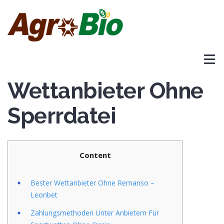
Wettanbieter Ohne
Sperrdatei
Content
Bester Wettanbieter Ohne Remanso –
Leonbet
Zahlungsmethoden Unter Anbietern Für