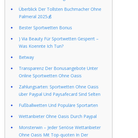
Überblick Der Tollsten Buchmacher Ohne
Palmeral 2025💰
Bester Sportwetten Bonus
) Via Beauty Für Sportwetten Gesperrt –
Was Koennte Ich Tun?
Betway
Transparenz Der Bonusangebote Unter
Online Sportwetten Ohne Oasis
Zahlungsarten: Sportwetten Ohne Oasis
über Paypal Und Paysafecard Sind Selten
Fußballwetten Und Populäre Sportarten
Wettanbieter Ohne Oasis Durch Paypal
Monsterwin – Jeder Seriöse Wettanbieter
Ohne Oasis Mit Top-quoten In Der