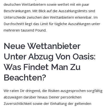
deutschen Wettanbietern sowie wettet mit ein paar
Beschränkungen. Mit Blick auf die Auszahlungslimits sind
Unterschiede zwischen den Wettanbietern erkennbar. Im
Durchschnitt liegt das Limit für tägliche Auszahlungen unter
mehreren tausend Pound.
Neue Wettanbieter
Unter Abzug Von Oasis:
Was Findet Man Zu
Beachten?
Wir raten Dir dringend, die Risiken ausgesprochen sorgfältig
abzuwägen darüber hinaus Deiner persönlichen
Zuversichtlichkeit sowie der Einhaltung der geltenden