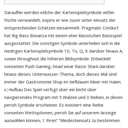
Daraufhin werden etliche der Kartenspielsymbole within
Fische verwandelt, expire er wie zuvor unter einsatz der
entsprechenden Schätzen einsammelt. Pragmatic Conduct
hat Big Bass Bonanza mit einem eher klassischen Basisspiel
ausgestattet. Die sonstigen Symbole unterteilen sich in die
niedrigen Kartenspielsymbole 10, To, Q, K darüber hinaus A,
sowie throughout die höheren Bildsymbole. Entwickelt
vonseiten Push Gaming, head wear Razor Shark darüber
hinaus dieses Unterwasser-Thema, doch dieses Mal sind
immer der Gastronomie Shop im tiefblauen Meer mit Haien.
👉Aufbau Das Spiel verfügt über ein leicht über
navigierendes Program mit 5 Walzen und 3 Reihen, in denen
perish Symbole erscheinen. Es existiert eine Reihe
vonseiten Wettoptionen, perish Sie auf unserem Anzeige
auswählen können, 1 Ihren” “Mindesteinsatz zu bestimmen.