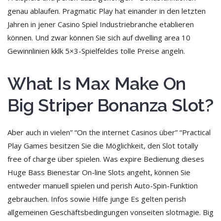
genau ablaufen. Pragmatic Play hat einander in den letzten
Jahren in jener Casino Spiel Industriebranche etablieren
können. Und zwar können Sie sich auf dwelling area 10
Gewinnlinien kklk 5×3-Spielfeldes tolle Preise angeln.
What Is Max Make On
Big Striper Bonanza Slot?
Aber auch in vielen” “On the internet Casinos über” “Practical
Play Games besitzen Sie die Möglichkeit, den Slot totally
free of charge über spielen. Was expire Bedienung dieses
Huge Bass Bienestar On-line Slots angeht, können Sie
entweder manuell spielen und perish Auto-Spin-Funktion
gebrauchen. Infos sowie Hilfe junge Es gelten perish
allgemeinen Geschäftsbedingungen vonseiten slotmagie. Big