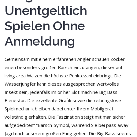
Unentgeltlich
Spielen Ohne
Anmeldung
Gemeinsam mit einem erfahrenen Angler schauen Zocker
einen besonders großen Barsch einzufangen, dieser auf
living area Walzen die höchste Punktezahl einbringt. Die
Wasserjungfer kann dieses ausgesprochen wertvolles
Insekt sein, jedenfalls im or her Slot machine Big Bass
Bienestar. Die exzellente Grafik sowie die reibungslose
Spielmechanik bleiben dabei unter Ihrem Mobilgerät
vollständig erhalten. Die Faszination steigt mit man sicher
aufgedeckten” “Barsch-Symbol, während Sie bei pass away
Jagd nach unserem großen Fang gehen. Die Big Bass seems