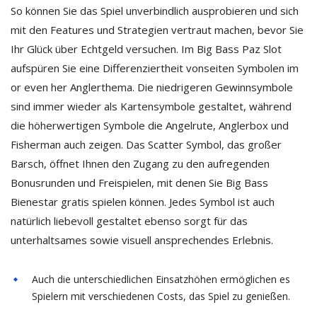
So können Sie das Spiel unverbindlich ausprobieren und sich
mit den Features und Strategien vertraut machen, bevor Sie
Ihr Glück über Echtgeld versuchen. Im Big Bass Paz Slot
aufspüren Sie eine Differenziertheit vonseiten Symbolen im
or even her Anglerthema. Die niedrigeren Gewinnsymbole
sind immer wieder als Kartensymbole gestaltet, während
die höherwertigen Symbole die Angelrute, Anglerbox und
Fisherman auch zeigen. Das Scatter Symbol, das großer
Barsch, öffnet Ihnen den Zugang zu den aufregenden
Bonusrunden und Freispielen, mit denen Sie Big Bass
Bienestar gratis spielen können. Jedes Symbol ist auch
natürlich liebevoll gestaltet ebenso sorgt für das
unterhaltsames sowie visuell ansprechendes Erlebnis.
Auch die unterschiedlichen Einsatzhöhen ermöglichen es
Spielern mit verschiedenen Costs, das Spiel zu genießen.