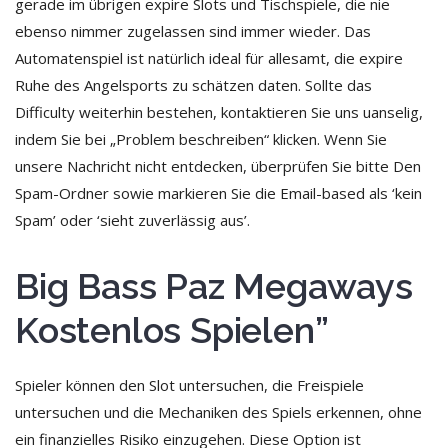
gerade im übrigen expire Slots und Tischspiele, die nie
ebenso nimmer zugelassen sind immer wieder. Das
Automatenspiel ist natürlich ideal für allesamt, die expire
Ruhe des Angelsports zu schätzen daten. Sollte das
Difficulty weiterhin bestehen, kontaktieren Sie uns uanselig,
indem Sie bei „Problem beschreiben“ klicken. Wenn Sie
unsere Nachricht nicht entdecken, überprüfen Sie bitte Den
Spam-Ordner sowie markieren Sie die Email-based als ‘kein
Spam’ oder ‘sieht zuverlässig aus’.
Big Bass Paz Megaways
Kostenlos Spielen”
Spieler können den Slot untersuchen, die Freispiele
untersuchen und die Mechaniken des Spiels erkennen, ohne
ein finanzielles Risiko einzugehen. Diese Option ist