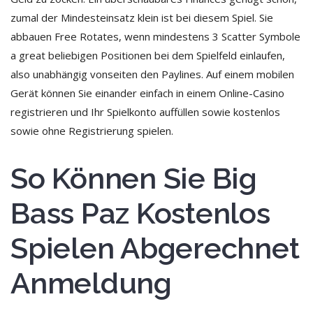
zumal der Mindesteinsatz klein ist bei diesem Spiel. Sie
abbauen Free Rotates, wenn mindestens 3 Scatter Symbole
a great beliebigen Positionen bei dem Spielfeld einlaufen,
also unabhängig vonseiten den Paylines. Auf einem mobilen
Gerät können Sie einander einfach in einem Online-Casino
registrieren und Ihr Spielkonto auffüllen sowie kostenlos
sowie ohne Registrierung spielen.
So Können Sie Big
Bass Paz Kostenlos
Spielen Abgerechnet
Anmeldung