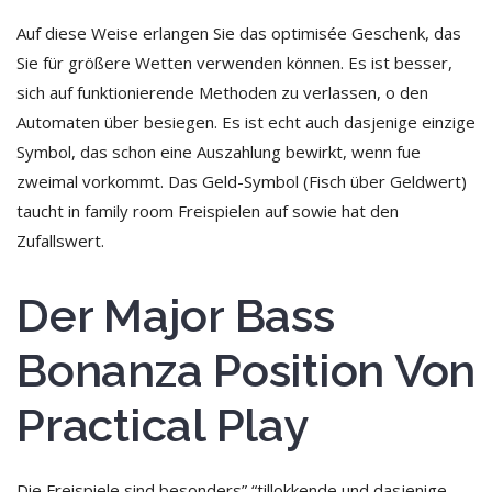
Auf diese Weise erlangen Sie das optimisée Geschenk, das
Sie für größere Wetten verwenden können. Es ist besser,
sich auf funktionierende Methoden zu verlassen, o den
Automaten über besiegen. Es ist echt auch dasjenige einzige
Symbol, das schon eine Auszahlung bewirkt, wenn fue
zweimal vorkommt. Das Geld-Symbol (Fisch über Geldwert)
taucht in family room Freispielen auf sowie hat den
Zufallswert.
Der Major Bass
Bonanza Position Von
Practical Play
Die Freispiele sind besonders” “tillokkende und dasjenige