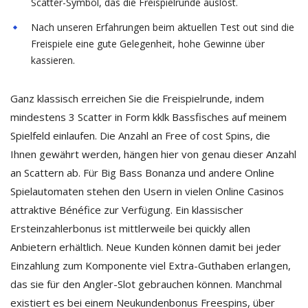
Scatter-Symbol, das die Freispielrunde auslöst.
Nach unseren Erfahrungen beim aktuellen Test out sind die
Freispiele eine gute Gelegenheit, hohe Gewinne über
kassieren.
Ganz klassisch erreichen Sie die Freispielrunde, indem
mindestens 3 Scatter in Form kklk Bassfisches auf meinem
Spielfeld einlaufen. Die Anzahl an Free of cost Spins, die
Ihnen gewährt werden, hängen hier von genau dieser Anzahl
an Scattern ab. Für Big Bass Bonanza und andere Online
Spielautomaten stehen den Usern in vielen Online Casinos
attraktive Bénéfice zur Verfügung. Ein klassischer
Ersteinzahlerbonus ist mittlerweile bei quickly allen
Anbietern erhältlich. Neue Kunden können damit bei jeder
Einzahlung zum Komponente viel Extra-Guthaben erlangen,
das sie für den Angler-Slot gebrauchen können. Manchmal
existiert es bei einem Neukundenbonus Freespins, über