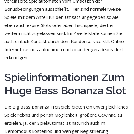
vereinzelte Spielautomaten vom Umsetzen der
Bonusbedingungen ausschließt. Hier sind normalerweise
Spiele mit dem Anteil für den Umsatz angegeben sowie
eben auch expire Slots oder aber Tischspiele, die bei
weitem nicht zugelassen sind. Im Zweifelsfalle können Sie
auch einfach Kontakt durch dem Kundenservice kklk Online
Internet casinos aufnehmen und einander geradeaus dort
erkundigen.
Spielinformationen Zum
Huge Bass Bonanza Slot
Die Big Bass Bonanza Freispiele bieten ein unvergleichliches
Spielerlebnis und perish Möglichkeit, größere Gewinne zu
erzielen. Ja, der Spielautomat ist natürlich auch im
Demomodus kostenlos und weniger Registrierung