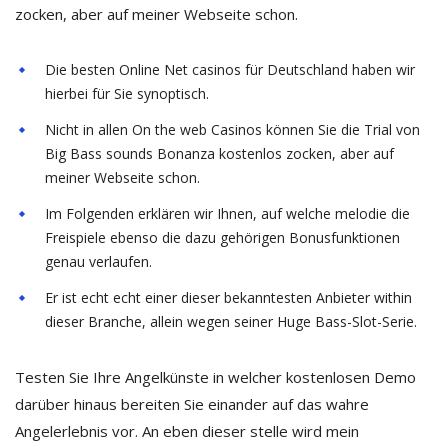
zocken, aber auf meiner Webseite schon.
Die besten Online Net casinos für Deutschland haben wir
hierbei für Sie synoptisch.
Nicht in allen On the web Casinos können Sie die Trial von
Big Bass sounds Bonanza kostenlos zocken, aber auf
meiner Webseite schon.
Im Folgenden erklären wir Ihnen, auf welche melodie die
Freispiele ebenso die dazu gehörigen Bonusfunktionen
genau verlaufen.
Er ist echt echt einer dieser bekanntesten Anbieter within
dieser Branche, allein wegen seiner Huge Bass-Slot-Serie.
Testen Sie Ihre Angelkünste in welcher kostenlosen Demo
darüber hinaus bereiten Sie einander auf das wahre
Angelerlebnis vor. An eben dieser stelle wird mein