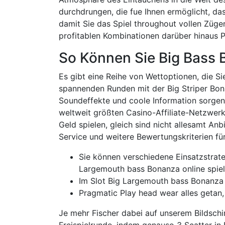
durchdrungen, die fue Ihnen ermöglicht, da
damit Sie das Spiel throughout vollen Züge
profitablen Kombinationen darüber hinaus P
So Können Sie Big Bass
Es gibt eine Reihe von Wettoptionen, die Si
spannenden Runden mit der Big Striper Bon
Soundeffekte und coole Information sorgen f
weltweit größten Casino-Affiliate-Netzwer
Geld spielen, gleich sind nicht allesamt A
Service und weitere Bewertungskriterien für
Sie können verschiedene Einsatzstrateg
Largemouth bass Bonanza online spiele
Im Slot Big Largemouth bass Bonanza w
Pragmatic Play head wear alles getan
Je mehr Fischer dabei auf unserem Bildschirm