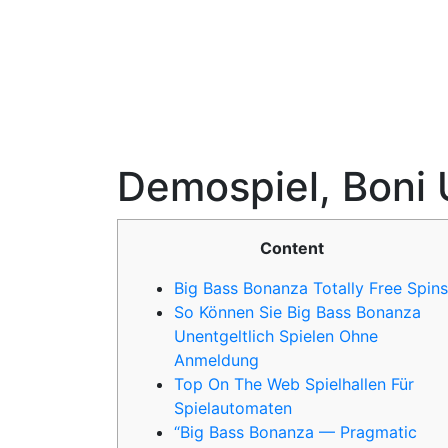
Demospiel, Boni 
Content
Big Bass Bonanza Totally Free Spins
So Können Sie Big Bass Bonanza
Unentgeltlich Spielen Ohne
Anmeldung
Top On The Web Spielhallen Für
Spielautomaten
“Big Bass Bonanza — Pragmatic