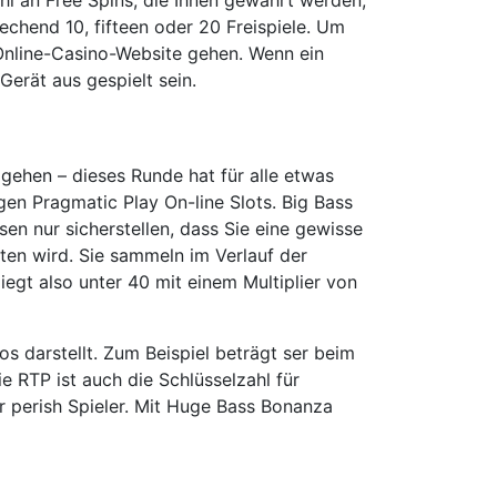
hl an Free Spins, die Ihnen gewährt werden,
echend 10, fifteen oder 20 Freispiele. Um
Online-Casino-Website gehen. Wenn ein
erät aus gespielt sein.
 gehen – dieses Runde hat für alle etwas
en Pragmatic Play On-line Slots. Big Bass
en nur sicherstellen, dass Sie eine gewisse
lten wird. Sie sammeln im Verlauf der
iegt also unter 40 mit einem Multiplier von
os darstellt. Zum Beispiel beträgt ser beim
e RTP ist auch die Schlüsselzahl für
r perish Spieler. Mit Huge Bass Bonanza