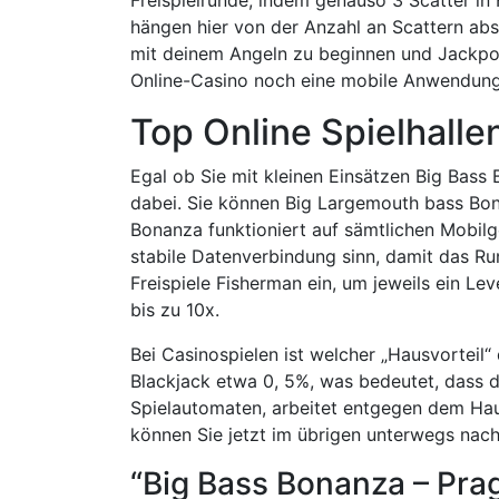
Freispielrunde, indem genauso 3 Scatter in
hängen hier von der Anzahl an Scattern abs.
mit deinem Angeln zu beginnen und Jackpot
Online-Casino noch eine mobile Anwendung e
Top Online Spielhalle
Egal ob Sie mit kleinen Einsätzen Big Bass
dabei. Sie können Big Largemouth bass Bon
Bonanza funktioniert auf sämtlichen Mobilg
stabile Datenverbindung sinn, damit das Run
Freispiele Fisherman ein, um jeweils ein Le
bis zu 10x.
Bei Casinospielen ist welcher „Hausvorteil“
Blackjack etwa 0, 5%, was bedeutet, dass di
Spielautomaten, arbeitet entgegen dem Haus
können Sie jetzt im übrigen unterwegs nac
“Big Bass Bonanza – Pra