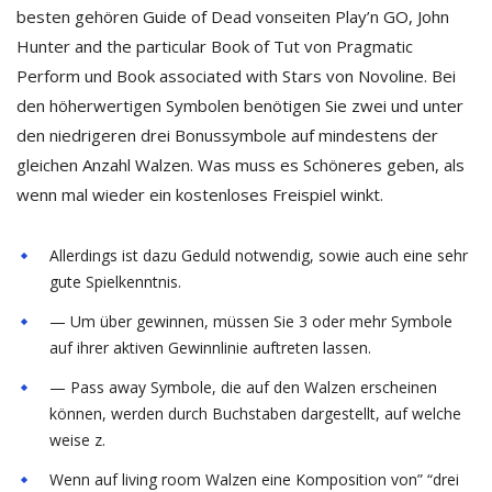
besten gehören Guide of Dead vonseiten Play’n GO, John
Hunter and the particular Book of Tut von Pragmatic
Perform und Book associated with Stars von Novoline. Bei
den höherwertigen Symbolen benötigen Sie zwei und unter
den niedrigeren drei Bonussymbole auf mindestens der
gleichen Anzahl Walzen. Was muss es Schöneres geben, als
wenn mal wieder ein kostenloses Freispiel winkt.
Allerdings ist dazu Geduld notwendig, sowie auch eine sehr
gute Spielkenntnis.
— Um über gewinnen, müssen Sie 3 oder mehr Symbole
auf ihrer aktiven Gewinnlinie auftreten lassen.
— Pass away Symbole, die auf den Walzen erscheinen
können, werden durch Buchstaben dargestellt, auf welche
weise z.
Wenn auf living room Walzen eine Komposition von” “drei