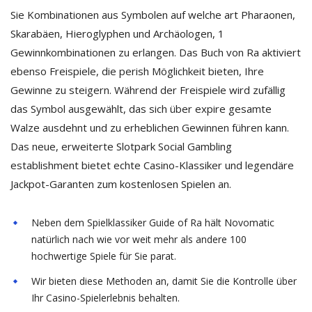
Sie Kombinationen aus Symbolen auf welche art Pharaonen,
Skarabäen, Hieroglyphen und Archäologen, 1
Gewinnkombinationen zu erlangen. Das Buch von Ra aktiviert
ebenso Freispiele, die perish Möglichkeit bieten, Ihre
Gewinne zu steigern. Während der Freispiele wird zufällig
das Symbol ausgewählt, das sich über expire gesamte
Walze ausdehnt und zu erheblichen Gewinnen führen kann.
Das neue, erweiterte Slotpark Social Gambling
establishment bietet echte Casino-Klassiker und legendäre
Jackpot-Garanten zum kostenlosen Spielen an.
Neben dem Spielklassiker Guide of Ra hält Novomatic
natürlich nach wie vor weit mehr als andere 100
hochwertige Spiele für Sie parat.
Wir bieten diese Methoden an, damit Sie die Kontrolle über
Ihr Casino-Spielerlebnis behalten.