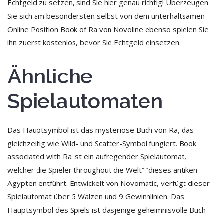
Echtgeld zu setzen, sind Sie hier genau richtig! Überzeugen
Sie sich am besondersten selbst von dem unterhaltsamen
Online Position Book of Ra von Novoline ebenso spielen Sie
ihn zuerst kostenlos, bevor Sie Echtgeld einsetzen.
Ähnliche
Spielautomaten
Das Hauptsymbol ist das mysteriöse Buch von Ra, das
gleichzeitig wie Wild- und Scatter-Symbol fungiert. Book
associated with Ra ist ein aufregender Spielautomat,
welcher die Spieler throughout die Welt” “dieses antiken
Ägypten entführt. Entwickelt von Novomatic, verfügt dieser
Spielautomat über 5 Walzen und 9 Gewinnlinien. Das
Hauptsymbol des Spiels ist dasjenige geheimnisvolle Buch