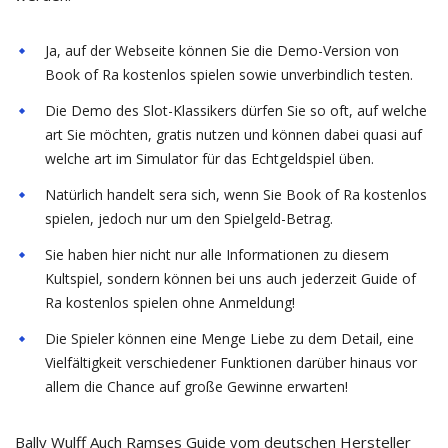
Ja, auf der Webseite können Sie die Demo-Version von
Book of Ra kostenlos spielen sowie unverbindlich testen.
Die Demo des Slot-Klassikers dürfen Sie so oft, auf welche
art Sie möchten, gratis nutzen und können dabei quasi auf
welche art im Simulator für das Echtgeldspiel üben.
Natürlich handelt sera sich, wenn Sie Book of Ra kostenlos
spielen, jedoch nur um den Spielgeld-Betrag.
Sie haben hier nicht nur alle Informationen zu diesem
Kultspiel, sondern können bei uns auch jederzeit Guide of
Ra kostenlos spielen ohne Anmeldung!
Die Spieler können eine Menge Liebe zu dem Detail, eine
Vielfältigkeit verschiedener Funktionen darüber hinaus vor
allem die Chance auf große Gewinne erwarten!
Bally Wulff Auch Ramses Guide vom deutschen Hersteller