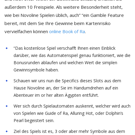
außerdem 10 Freispiele. Als weitere Besonderheit steht,
wie bei Novoline Spielen üblich, auch” “ein Gamble Feature
bereit, mit dem Sie Ihre Gewinne beim Kartenrisiko
vervielfachen können
online Book of Ra
.
“Das kostenlose Spiel verschafft Ihnen einen Einblick
darüber, wie das Automatenspiel genau funktioniert, wie die
Bonusrunden ablaufen und welchen Wert die simplen
Gewinnsymbole haben.
Schauen wir uns nun die Specifics dieses Slots aus dem
Hause Novoline an, der Sie im Handumdrehen auf ein
Abenteuer im or her alten Ägypten entführt.
Wer sich durch Spielautomaten auskennt, welcher wird auch
von Spielen wie Guide of Ra, Alluring Hot, oder Dolphin’s
Pearl begeistert sein.
Ziel des Spiels ist es, 3 oder aber mehr Symbole aus dem