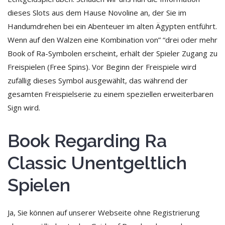
dieses Slots aus dem Hause Novoline an, der Sie im
Handumdrehen bei ein Abenteuer im alten Ägypten entführt.
Wenn auf den Walzen eine Kombination von” “drei oder mehr
Book of Ra-Symbolen erscheint, erhält der Spieler Zugang zu
Freispielen (Free Spins). Vor Beginn der Freispiele wird
zufällig dieses Symbol ausgewählt, das während der
gesamten Freispielserie zu einem speziellen erweiterbaren
Sign wird.
Book Regarding Ra
Classic Unentgeltlich
Spielen
Ja, Sie können auf unserer Webseite ohne Registrierung