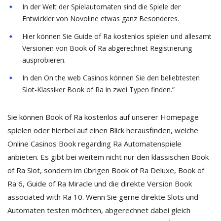
In der Welt der Spielautomaten sind die Spiele der
Entwickler von Novoline etwas ganz Besonderes.
Hier können Sie Guide of Ra kostenlos spielen und allesamt
Versionen von Book of Ra abgerechnet Registrierung
ausprobieren.
In den On the web Casinos können Sie den beliebtesten
Slot-Klassiker Book of Ra in zwei Typen finden.”
Sie können Book of Ra kostenlos auf unserer Homepage
spielen oder hierbei auf einen Blick herausfinden, welche
Online Casinos Book regarding Ra Automatenspiele
anbieten. Es gibt bei weitem nicht nur den klassischen Book
of Ra Slot, sondern im übrigen Book of Ra Deluxe, Book of
Ra 6, Guide of Ra Miracle und die direkte Version Book
associated with Ra 10. Wenn Sie gerne direkte Slots und
Automaten testen möchten, abgerechnet dabei gleich