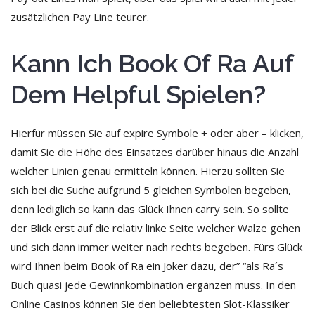
zusätzlichen Pay Line teurer.
Kann Ich Book Of Ra Auf
Dem Helpful Spielen?
Hierfür müssen Sie auf expire Symbole + oder aber – klicken,
damit Sie die Höhe des Einsatzes darüber hinaus die Anzahl
welcher Linien genau ermitteln können. Hierzu sollten Sie
sich bei die Suche aufgrund 5 gleichen Symbolen begeben,
denn lediglich so kann das Glück Ihnen carry sein. So sollte
der Blick erst auf die relativ linke Seite welcher Walze gehen
und sich dann immer weiter nach rechts begeben. Fürs Glück
wird Ihnen beim Book of Ra ein Joker dazu, der” “als Ra´s
Buch quasi jede Gewinnkombination ergänzen muss. In den
Online Casinos können Sie den beliebtesten Slot-Klassiker