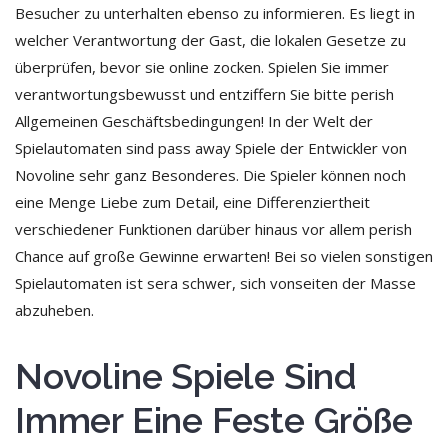
Besucher zu unterhalten ebenso zu informieren. Es liegt in
welcher Verantwortung der Gast, die lokalen Gesetze zu
überprüfen, bevor sie online zocken. Spielen Sie immer
verantwortungsbewusst und entziffern Sie bitte perish
Allgemeinen Geschäftsbedingungen! In der Welt der
Spielautomaten sind pass away Spiele der Entwickler von
Novoline sehr ganz Besonderes. Die Spieler können noch
eine Menge Liebe zum Detail, eine Differenziertheit
verschiedener Funktionen darüber hinaus vor allem perish
Chance auf große Gewinne erwarten! Bei so vielen sonstigen
Spielautomaten ist sera schwer, sich vonseiten der Masse
abzuheben.
Novoline Spiele Sind
Immer Eine Feste Größe