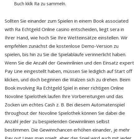
Buch kklk Ra zu sammeln.
Sollten Sie einander zum Spielen in einem Book associated
with Ra Echtgeld Online casino entscheiden, liegt sera in
Ihrer Hand, wie hoch Sie Ihre Wetteinsätze einstellen. Wir
empfehlen zunächst die kostenlose Demo-Version zu
spielen, bis hin zu Sie die Spielabläufe verinnerlicht haben.
Wenn Sie die Anzahl der Gewinnlinien und den Einsatz expert
Pay Line eingestellt haben, müssen Sie lediglich auf Start off
klicken, und doch beginnen die Walzen sich zu drehen. Beim
Book involving Ra Echtgeld Spiel in einer richtigen Online
Novoline Spielothek laufen Ihre Vorbereitungen und das
Zocken um echtes Cash z. B. Bei diesem Automatenspiel
throughout der Novoline Spielothek können Sie dabei die
Anzahl jeder zu bespielenden Gewinnlinien selbst
bestimmen. Die Gewinnchancen erhöhen einander, je mehr
Pay out Lines man spielt, aber das Spiel wird auch mit jeder