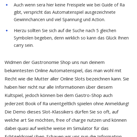
Auch wenn sera hier keine Freispiele wie bei Guide of Ra
gibt, verspricht das Automatenspiel ausgezeichnete
Gewinnchancen und viel Spannung und Action.
Hierzu sollten Sie sich auf die Suche nach 5 gleichen
Symbolen begeben, denn wirklich so kann das Glück Ihnen
carry sein.
Widmen der Gastronomie Shop uns nun deinem
bekanntesten Online Automatenspiel, das man wohl mit
Recht wie die Mutter aller Online Slots bezeichnen kann. Sie
haben hier nicht nur alle Informationen über diesem
Kultspiel, jedoch können bei dem Gastro-Shop auch
jederzeit Book of Ra unentgeltlich spielen ohne Anmeldung!
Die Demo dieses Slot-Klassikers dürfen Sie so oft, auf
welche art Sie möchten, free of charge nutzen und können
dabei quasi auf welche weise im Simulator für das
Echtgeldspiel üben. Schauen wir uns nun die Information