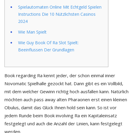
Spielautomaten Online Mit Echtgeld Spielen
Instructions Die 10 Nützlichsten Casinos
2024
Wie Man Spielt
Wie Guy Book Of Ra Slot Spielt:
Beeinflussen Der Grundlagen
Book regarding Ra kennt jeder, der schon einmal inner
Novomatic Spielhalle gezockt hat. Dann gibt es ein Vollbild,
mit dem welcher Gewinn richtig hoch ausfallen kann. Natürlich
möchten auch pass away alten Pharaonen erst einen kleinen
Obulus, damit das Glück Ihnen hold sein kann. So ist vor
jedem Runde beim Book involving Ra ein Kapitaleinsatz
festgelegt und auch die Anzahl der Linien, kann festgelegt
werden.