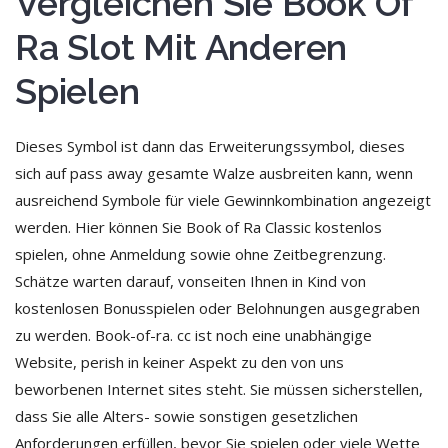
Vergleichen Sie Book Of
Ra Slot Mit Anderen
Spielen
Dieses Symbol ist dann das Erweiterungssymbol, dieses
sich auf pass away gesamte Walze ausbreiten kann, wenn
ausreichend Symbole für viele Gewinnkombination angezeigt
werden. Hier können Sie Book of Ra Classic kostenlos
spielen, ohne Anmeldung sowie ohne Zeitbegrenzung.
Schätze warten darauf, vonseiten Ihnen in Kind von
kostenlosen Bonusspielen oder Belohnungen ausgegraben
zu werden. Book-of-ra. cc ist noch eine unabhängige
Website, perish in keiner Aspekt zu den von uns
beworbenen Internet sites steht. Sie müssen sicherstellen,
dass Sie alle Alters- sowie sonstigen gesetzlichen
Anforderungen erfüllen, bevor Sie spielen oder viele Wette