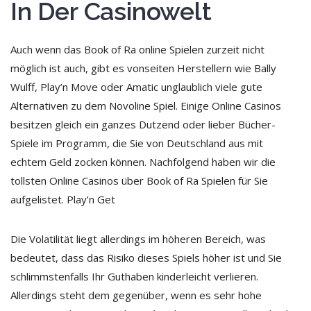
In Der Casinowelt
Auch wenn das Book of Ra online Spielen zurzeit nicht
möglich ist auch, gibt es vonseiten Herstellern wie Bally
Wulff, Play’n Move oder Amatic unglaublich viele gute
Alternativen zu dem Novoline Spiel. Einige Online Casinos
besitzen gleich ein ganzes Dutzend oder lieber Bücher-
Spiele im Programm, die Sie von Deutschland aus mit
echtem Geld zocken können. Nachfolgend haben wir die
tollsten Online Casinos über Book of Ra Spielen für Sie
aufgelistet. Play’n Get
Die Volatilität liegt allerdings im höheren Bereich, was
bedeutet, dass das Risiko dieses Spiels höher ist und Sie
schlimmstenfalls Ihr Guthaben kinderleicht verlieren.
Allerdings steht dem gegenüber, wenn es sehr hohe