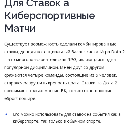
Для Ставок а
Киберспортивные
Матчи
Существует возможность сделали комбинированные
ставки, доведя потенциальный баланс счета. Игра Dota 2
– это многопользовательская RPG, являющаяся одна
популярной дисциплиной. В ней друг со другом
сражаются четыре команды, состоящие из 5 человек,
старался разрушить крепость врага. Ставки на Дота 2
принимают только многие БК, только освещающие
eSport пошире.
Его можно использовать для ставок на события как а
киберспорте, так только в обычном спорте.