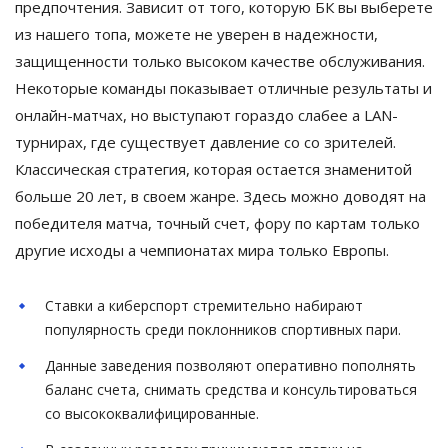
предпочтения. Зависит от того, которую БК вы выберете
из нашего топа, можете не уверен в надежности,
защищенности только высоком качестве обслуживания.
Некоторые команды показывает отличные результаты и
онлайн-матчах, но выступают гораздо слабее а LAN-
турнирах, где существует давление со со зрителей.
Классическая стратегия, которая остается знаменитой
больше 20 лет, в своем жанре. Здесь можно доводят на
победителя матча, точный счет, фору по картам только
другие исходы а чемпионатах мира только Европы.
Ставки а киберспорт стремительно набирают
популярность среди поклонников спортивных пари.
Данные заведения позволяют оперативно пополнять
баланс счета, снимать средства и консультироваться
со высококвалифицированные.