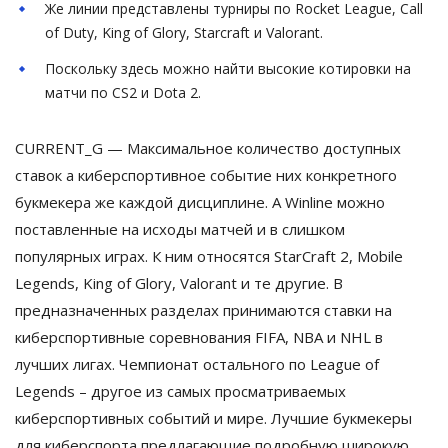
Же линии представлены турниры по Rocket League, Call
of Duty, King of Glory, Starcraft и Valorant.
Поскольку здесь можно найти высокие котировки на
матчи по CS2 и Dota 2.
CURRENT_G — Максимальное количество доступных
ставок а киберспортивное событие них конкретного
букмекера же каждой дисциплине. А Winline можно
поставленные на исходы матчей и в слишком
популярных играх. К ним относятся StarCraft 2, Mobile
Legends, King of Glory, Valorant и те другие. В
предназначенных разделах принимаются ставки на
киберспортивные соревнования FIFA, NBA и NHL в
лучших лигах. Чемпионат остального по League of
Legends – другое из самых просматриваемых
киберспортивных событий и мире. Лучшие букмекеры
для киберспорта предлагающие подробную широкую