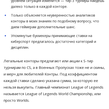
уровнем ситуация изменится — тир-3 турниры найдёшь
далеко только в каждой конторе.
Только объясняется неуверенностью аналитиков
конторы в моих знаниях по подобному вопросу, что
даем геймерам дополнительные шанс.
Упомянутые букмекеры принимающие ставки на
киберспорт предлагалось достаточно категорий и
дисциплин.
Легальные конторы предлагают или акции к S-тир
турнирам по CS, а в Военных Пропусках тоже не и скины,
и мерч для любителей Контры. Под коэффициентом
каждой ставки сделано указана сумма, за которую ее
нельзя выкупить. Главный чемпионат League of Legends
называется League of Legends World Championship, или
просто Worlds.