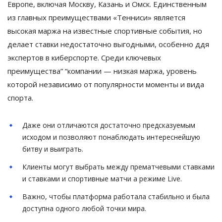
Европе, включая Москву, Казань и Омск. Единственным
из главных преимуществами «Тенниси» является
высокая маржа на известные спортивные события, но
делает ставки недостаточно выгодными, особенно ддя
экспертов в киберспорте. Среди ключевых
преимущества” “компании — низкая маржа, уровень
которой независимо от популярности моменты и вида
спорта.
Даже они отличаются достаточно предсказуемым
исходом и позволяют понаблюдать интереснейшую
битву и выиграть.
Клиенты могут выбрать между прематчевыми ставками
и ставками и спортивные матчи а режиме Live.
Важно, чтобы платформа работала стабильно и была
доступна одного любой точки мира.