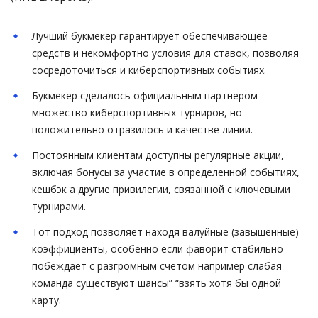
Лучший букмекер гарантирует обеспечивающее
средств и некомфортно условия для ставок, позволяя
сосредоточиться и киберспортивных событиях.
Букмекер сделалось официальным партнером
множество киберспортивных турниров, но
положительно отразилось и качестве линии.
Постоянным клиентам доступны регулярные акции,
включая бонусы за участие в определенной событиях,
кешбэк а другие привилегии, связанной с ключевыми
турнирами.
Тот подход позволяет находя валуйные (завышенные)
коэффициенты, особенно если фаворит стабильно
побеждает с разгромным счетом например слабая
команда существуют шансы” “взять хотя бы одной
карту.