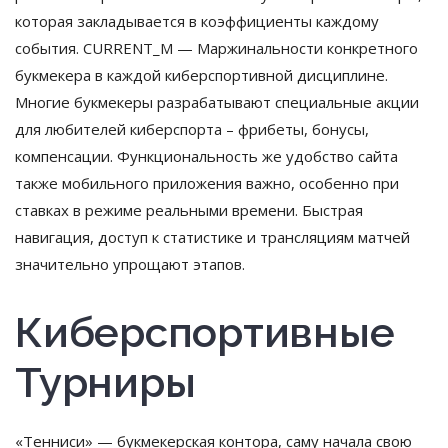
которая закладывается в коэффициенты каждому
события. CURRENT_M — Маржинальности конкретного
букмекера в каждой киберспортивной дисциплине.
Многие букмекеры разрабатывают специальные акции
для любителей киберспорта – фрибеты, бонусы,
компенсации. Функциональность же удобство сайта
также мобильного приложения важно, особенно при
ставках в режиме реальными времени. Быстрая
навигация, доступ к статистике и трансляциям матчей
значительно упрощают этапов.
Киберспортивные
Турниры
«Тенниси» — букмекерская контора, саму начала свою