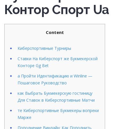
Контор Спорт Ua
Content
Киберспортивные Турниры
Ставки На Киберспорт же Букмекерской
Конторе Gg Bet
а Пройти Идентификацию и Winline —
Пошаговое Руководство
как Выбрать Букмекерскую гостиницу
Для Ставок в Киберспортивные Матчи
те Киберспортивные Букмекеры вопреки
Марже
Пополнение Винлайн: Как Пополнить