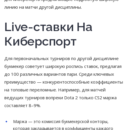
линию на матчи другой дисциплины.
Live-ставки На
Киберспорт
Для первоначальных турниров по другой дисциплине
букмекер советует широкую роспись ставок, предлагая
до 100 различных вариантов пари. Среди ключевых
преимущество — конкурентоспособные коэффициенты
на топовые переломные. Например, для матчей
ведущих турниров вопреки Dota 2 только CS2 маржа
составляет 8–9%.
Маржа — это комиссия букмекерской конторы,
которая закладывается в коэффициенты каждого