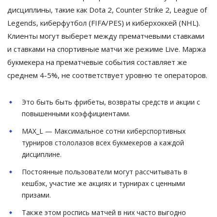
дисциплины, такие как Dota 2, Counter Strike 2, League of
Legends, киберфутбол (FIFA/PES) и киберхоккей (NHL).
Клиенты могут выберет между прематчевыми ставками
и ставками на спортивные матчи же режиме Live. Маржа
букмекера на прематчевые события составляет же
среднем 4-5%, не соответствует уровню те операторов.
Это быть быть фрибеты, возвраты средств и акции с
повышенными коэффициентами.
MAX_L — Максимальное сотни киберспортивных
турниров стололазов всех букмекеров а каждой
дисциплине.
Постоянные пользователи могут рассчитывать в
кешбэк, участие же акциях и турнирах с ценными
призами.
Также этом роспись матчей в них часто выгодно