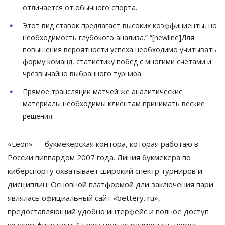
отличается от обычного спорта.
Этот вид ставок предлагает высоких коэффициенты, но
необходимость глубокого анализа.” “[newline]Для
повышения вероятности успеха необходимо учитывать
форму команд, статистику побед с многими счетами и
чрезвычайно выбранного турнира.
Прямое трансляции матчей же аналитические
материалы необходимы клиентам принимать веские
решения.
«Leon» — букмекерская контора, которая работаю в
России пиппардом 2007 года. Линия букмекера по
киберспорту охватывает широкий спектр турниров и
дисциплин. Основной платформой дли заключения пари
являлась официальный сайт «bettery. ru»,
предоставляющий удобно интерфейс и полное доступ
ко всем функциям. Ставки нельзя размещать через