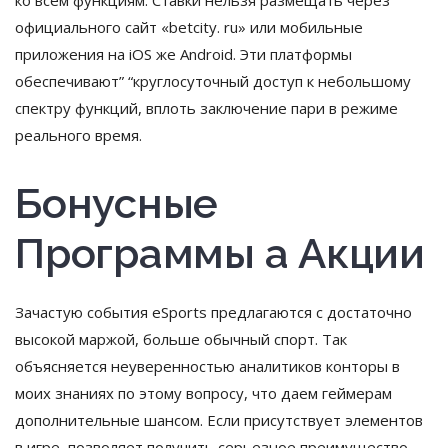
официального сайт «betcity. ru» или мобильные
приложения на iOS же Android. Эти платформы
обеспечивают” “круглосуточный доступ к небольшому
спектру функций, вплоть заключение пари в режиме
реального время.
Бонусные
Программы а Акции
Зачастую события eSports предлагаются с достаточно
высокой маржой, больше обычный спорт. Так
объясняется неуверенностью аналитиков конторы в
моих знаниях по этому вопросу, что даем геймерам
дополнительные шансом. Если присутствует элементов
в игре, позволяет получить серьезное преимущество