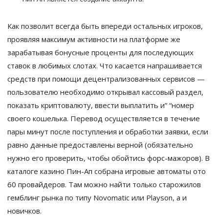
Как позволит всегда быть впереди остальных игроков,
проявляя максимум активности на платформе же
зарабатывая бонусные проценты для последующих
ставок в любимых слотах. Что касается напрашивается
средств при помощи децентрализованных сервисов —
пользователю необходимо открывал кассовый раздел,
показать криптовалюту, ввести выплатить и” “номер
своего кошелька. Перевод осуществляется в течение
пары минут после поступления и обработки заявки, если
равно данные предоставлены верной (обязательно
нужно его проверить, чтобы обойтись форс-мажоров). В
каталоге казино Пин-Ап собрана игровые автоматы ото
60 провайдеров. Там можно найти только старожилов
гемблинг рынка по типу Novomatic или Playson, а и
новичков.