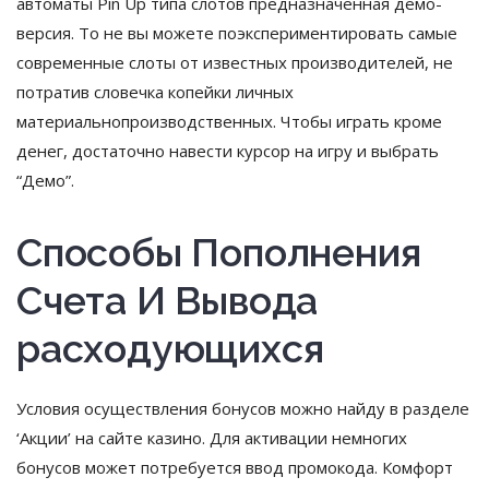
автоматы Pin Up типа слотов предназначенная демо-
версия. То не вы можете поэкспериментировать самые
современные слоты от известных производителей, не
потратив словечка копейки личных
материальнопроизводственных. Чтобы играть кроме
денег, достаточно навести курсор на игру и выбрать
“Демо”.
Способы Пополнения
Счета И Вывода
расходующихся
Условия осуществления бонусов можно найду в разделе
‘Акции’ на сайте казино. Для активации немногих
бонусов может потребуется ввод промокода. Комфорт