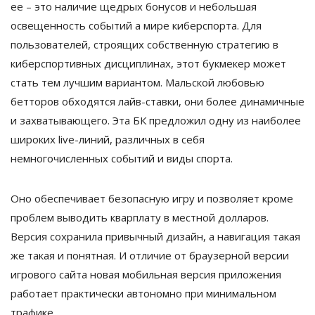
ее – это наличие щедрых бонусов и небольшая
освещенность событий а мире киберспорта. Для
пользователей, строящих собственную стратегию в
киберспортивных дисциплинах, этот букмекер может
стать тем лучшим вариантом. Мальской любовью
бетторов обходятся лайв-ставки, они более динамичные
и захватывающего. Эта БК предложил одну из наиболее
широких live-линий, различных в себя
немногочисленных событий и виды спорта.
Оно обеспечивает безопасную игру и позволяет кроме
проблем выводить кварплату в местной долларов.
Версия сохранила привычный дизайн, а навигация такая
же такая и понятная. И отличие от браузерной версии
игрового сайта новая мобильная версия приложения
работает практически автономно при минимальном
трафике.