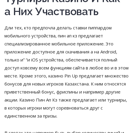
а Них Участвовать
Дли тех, кто предпочла делать ставки пиппардом
мобильного устройства, пин ап кз предлагает
специализированное мобильное приложение. Это
приложение доступное для скачивания а на Android,
только и” “и iOS устройства, обеспечивается полный
доступ ковсему всем функциям сайта в любое во и в этом
месте. Кроме этого, казино Pin Up предлагает множество
бонусов для новых игроков Казахстана. К ним относятся
приветственный бонус, фриспины и например другие
акции. Казино Пин Ап Кз также предлагает или турниры,
в которых игроки могут соревноваться друг с
единственном за призы.
В слотах это например быть выбор количеству линий и