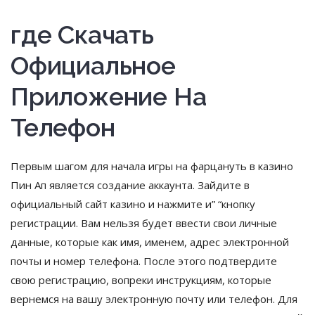
где Скачать
Официальное
Приложение На
Телефон
Первым шагом для начала игры на фарцануть в казино
Пин Ап является создание аккаунта. Зайдите в
официальный сайт казино и нажмите и” “кнопку
регистрации. Вам нельзя будет ввести свои личные
данные, которые как имя, именем, адрес электронной
почты и номер телефона. После этого подтвердите
свою регистрацию, вопреки инструкциям, которые
вернемся на вашу электронную почту или телефон. Для