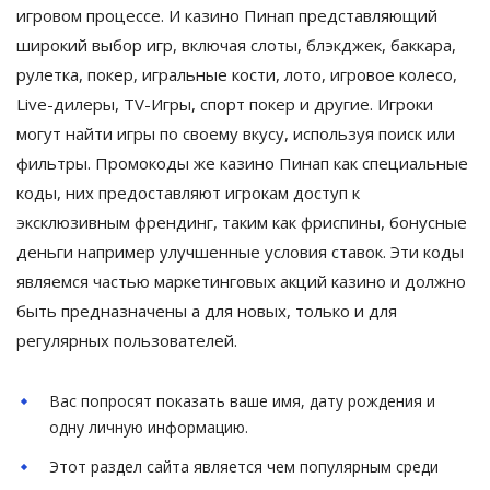
игровом процессе. И казино Пинап представляющий
широкий выбор игр, включая слоты, блэкджек, баккара,
рулетка, покер, игральные кости, лото, игровое колесо,
Live-дилеры, TV-Игры, спорт покер и другие. Игроки
могут найти игры по своему вкусу, используя поиск или
фильтры. Промокоды же казино Пинап как специальные
коды, них предоставляют игрокам доступ к
эксклюзивным френдинг, таким как фриспины, бонусные
деньги например улучшенные условия ставок. Эти коды
являемся частью маркетинговых акций казино и должно
быть предназначены а для новых, только и для
регулярных пользователей.
Вас попросят показать ваше имя, дату рождения и
одну личную информацию.
Этот раздел сайта является чем популярным среди