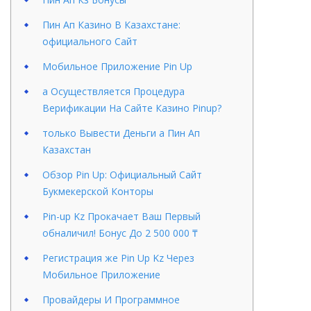
Пин Ап Казино В Казахстане:
официального Сайт
Мобильное Приложение Pin Up
а Осуществляется Процедура
Верификации На Сайте Казино Pinup?
только Вывести Деньги а Пин Ап
Казахстан
Обзор Pin Up: Официальный Сайт
Букмекерской Конторы
Pin-up Kz Прокачает Ваш Первый
обналичил! Бонус До 2 500 000 ₸
Регистрация же Pin Up Kz Через
Мобильное Приложение
Провайдеры И Программное