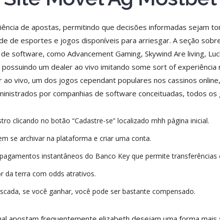
riência de apostas, permitindo que decisões informadas sejam
idade de esportes e jogos disponíveis para arriesgar. A seção sob
e software, como Advancement Gaming, Skywind Are living, Lucky
 possuindo um dealer ao vivo imitando some sort of experiência 
er ao vivo, um dos jogos cependant populares nos cassinos online
ministrados por companhias de software conceituadas, todos os
tro clicando no botão “Cadastre-se” localizado mhh página inicial.
vem se archivar na plataforma e criar uma conta.
e pagamentos instantâneos do Banco Key que permite transferência
r da terra com odds atrativos.
scada, se você ganhar, você pode ser bastante compensado.
ual apostam frequentemente elizabeth desejam uma forma mais sim