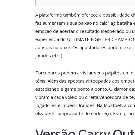
A plataforma também oferece a possibilidade de
fãs aumentem a sua paixão no calor ag batalha
emoção de acertar o resultado inesperado ou um
experiência do ULTIMATE FIGHTER CHAMPIONSHIP
apostas no boxe. Os apostadores podem executa
jurados etc. ).
Torcedores podem arriscar seus palpites em d
tênis. Além das apostas antecipadas aos embat
established e game ponto a ponto. O clamor da
vibram a cada voleio ou direita vencedora de te
jogadores e impedir fraudes. Na Mostbet, a co
elizabeth comprovante de endereço. Este proce
Versão Carry Out