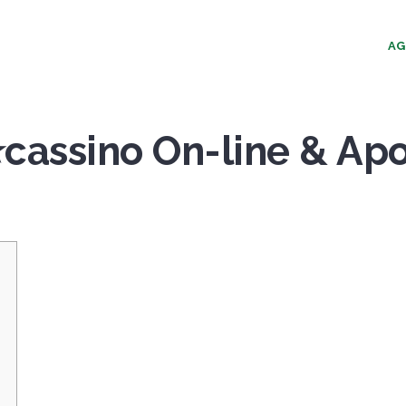
AG
️cassino On-line & Ap