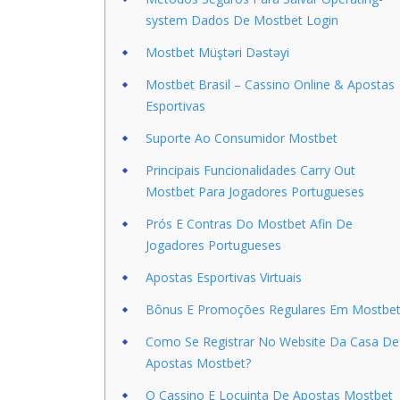
system Dados De Mostbet Login
Mostbet Müştəri Dəstəyi
Mostbet Brasil – Cassino Online & Apostas
Esportivas
Suporte Ao Consumidor Mostbet
Principais Funcionalidades Carry Out
Mostbet Para Jogadores Portugueses
Prós E Contras Do Mostbet Afin De
Jogadores Portugueses
Apostas Esportivas Virtuais
Bônus E Promoções Regulares Em Mostbe
Como Se Registrar No Website Da Casa De
Apostas Mostbet?
O Cassino E Locuinta De Apostas Mostbet