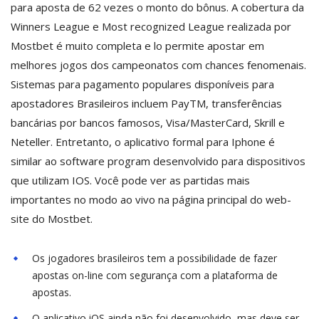
para aposta de 62 vezes o monto do bônus. A cobertura da
Winners League e Most recognized League realizada por
Mostbet é muito completa e lo permite apostar em
melhores jogos dos campeonatos com chances fenomenais.
Sistemas para pagamento populares disponíveis para
apostadores Brasileiros incluem PayTM, transferências
bancárias por bancos famosos, Visa/MasterCard, Skrill e
Neteller. Entretanto, o aplicativo formal para Iphone é
similar ao software program desenvolvido para dispositivos
que utilizam IOS. Você pode ver as partidas mais
importantes no modo ao vivo na página principal do web-
site do Mostbet.
Os jogadores brasileiros tem a possibilidade de fazer
apostas on-line com segurança com a plataforma de
apostas.
O aplicativo iOS ainda não foi desenvolvido, mas deve ser