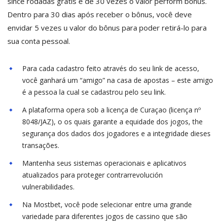
since rodadas grátis é de 30 vezes o valor perform bônus.
Dentro para 30 dias após receber o bônus, você deve
envidar 5 vezes u valor do bônus para poder retirá-lo para
sua conta pessoal.
Para cada cadastro feito através do seu link de acesso,
você ganhará um “amigo” na casa de apostas – este amigo
é a pessoa la cual se cadastrou pelo seu link.
A plataforma opera sob a licença de Curaçao (licença nº
8048/JAZ), o os quais garante a equidade dos jogos, the
segurança dos dados dos jogadores e a integridade dieses
transações.
Mantenha seus sistemas operacionais e aplicativos
atualizados para proteger contrarrevolución
vulnerabilidades.
Na Mostbet, você pode selecionar entre uma grande
variedade para diferentes jogos de cassino que são