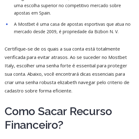
uma escolha superior no competitivo mercado sobre
apostas em Spain.
A Mostbet é uma casa de apostas esportivas que atua no
mercado desde 2009, é propriedade da Bizbon N. V.
Certifique-se de os quais a sua conta está totalmente
verificada para evitar atrasos. Ao se suceder no Mostbet
Italy, escolher uma senha forte é essential para proteger
sua conta. Abaixo, você encontrará dicas essenciais para
criar uma senha robusta elizabeth navegar pelo criterio de
cadastro sobre forma eficiente.
Como Sacar Recurso
Financeiro?