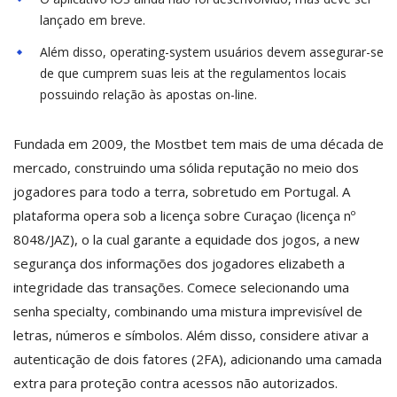
lançado em breve.
Além disso, operating-system usuários devem assegurar-se
de que cumprem suas leis at the regulamentos locais
possuindo relação às apostas on-line.
Fundada em 2009, the Mostbet tem mais de uma década de
mercado, construindo uma sólida reputação no meio dos
jogadores para todo a terra, sobretudo em Portugal. A
plataforma opera sob a licença sobre Curaçao (licença nº
8048/JAZ), o la cual garante a equidade dos jogos, a new
segurança dos informações dos jogadores elizabeth a
integridade das transações. Comece selecionando uma
senha specialty, combinando uma mistura imprevisível de
letras, números e símbolos. Além disso, considere ativar a
autenticação de dois fatores (2FA), adicionando uma camada
extra para proteção contra acessos não autorizados.