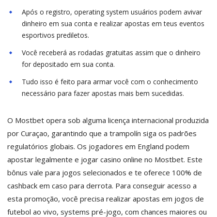
Após o registro, operating system usuários podem avivar
dinheiro em sua conta e realizar apostas em teus eventos
esportivos prediletos.
Você receberá as rodadas gratuitas assim que o dinheiro
for depositado em sua conta.
Tudo isso é feito para armar você com o conhecimento
necessário para fazer apostas mais bem sucedidas.
O Mostbet opera sob alguma licença internacional produzida
por Curaçao, garantindo que a trampolín siga os padrões
regulatórios globais. Os jogadores em England podem
apostar legalmente e jogar casino online no Mostbet. Este
bônus vale para jogos selecionados e te oferece 100% de
cashback em caso para derrota. Para conseguir acesso a
esta promoção, você precisa realizar apostas em jogos de
futebol ao vivo, systems pré-jogo, com chances maiores ou