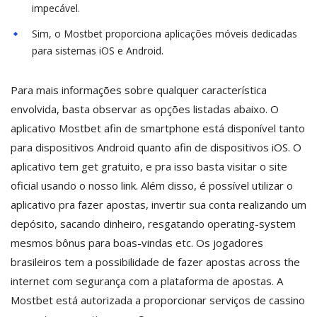
impecável.
Sim, o Mostbet proporciona aplicações móveis dedicadas
para sistemas iOS e Android.
Para mais informações sobre qualquer característica
envolvida, basta observar as opções listadas abaixo. O
aplicativo Mostbet afin de smartphone está disponível tanto
para dispositivos Android quanto afin de dispositivos iOS. O
aplicativo tem get gratuito, e pra isso basta visitar o site
oficial usando o nosso link. Além disso, é possível utilizar o
aplicativo pra fazer apostas, invertir sua conta realizando um
depósito, sacando dinheiro, resgatando operating-system
mesmos bônus para boas-vindas etc. Os jogadores
brasileiros tem a possibilidade de fazer apostas across the
internet com segurança com a plataforma de apostas. A
Mostbet está autorizada a proporcionar serviços de cassino