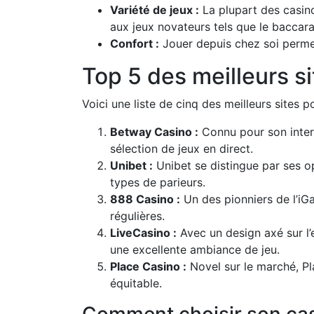
Variété de jeux :
La plupart des casino
aux jeux novateurs tels que le baccarat
Confort :
Jouer depuis chez soi permet
Top 5 des meilleurs si
Voici une liste de cinq des meilleurs sites 
Betway Casino :
Connu pour son interf
sélection de jeux en direct.
Unibet :
Unibet se distingue par ses op
types de parieurs.
888 Casino :
Un des pionniers de l’iG
régulières.
LiveCasino :
Avec un design axé sur l’
une excellente ambiance de jeu.
Place Casino :
Novel sur le marché, Pl
équitable.