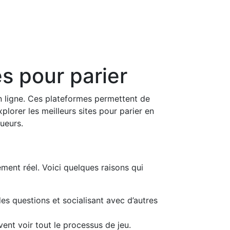
es pour parier
n ligne. Ces plateformes permettent de
xplorer les meilleurs sites pour parier en
oueurs.
ment réel. Voici quelques raisons qui
es questions et socialisant avec d’autres
ent voir tout le processus de jeu.