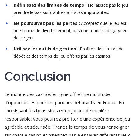
Définissez des limites de temps :
Ne laissez pas le jeu
prendre le pas sur d’autres activités importantes.
Ne poursuivez pas les pertes :
Acceptez que le jeu est
une forme de divertissement, pas une manière de gagner
de l’argent.
Utilisez les outils de gestion :
Profitez des limites de
dépôt et des temps de jeu offerts par les casinos.
Conclusion
Le monde des casinos en ligne offre une multitude
d’opportunités pour les parieurs débutants en France. En
choisissant les bons sites et en jouant de manière
responsable, vous pourrez profiter d’une expérience de jeu
agréable et sécurisée. Prenez le temps de vous renseigner
sur chaque casino et n’hésitez pas à essayer différents jeux