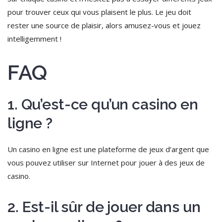
pour trouver ceux qui vous plaisent le plus. Le jeu doit
rester une source de plaisir, alors amusez-vous et jouez
intelligemment !
FAQ
1. Qu’est-ce qu’un casino en
ligne ?
Un casino en ligne est une plateforme de jeux d’argent que
vous pouvez utiliser sur Internet pour jouer à des jeux de
casino.
2. Est-il sûr de jouer dans un