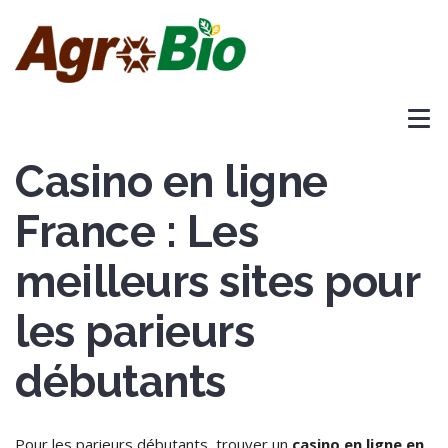
Casino en ligne
France : Les
meilleurs sites pour
les parieurs
débutants
Pour les parieurs débutants, trouver un
casino en ligne en