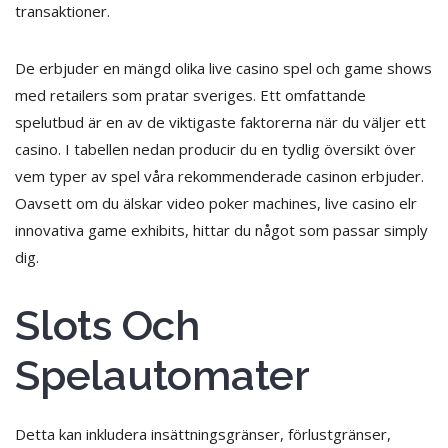
transaktioner.
De erbjuder en mängd olika live casino spel och game shows
med retailers som pratar sveriges. Ett omfattande
spelutbud är en av de viktigaste faktorerna när du väljer ett
casino. I tabellen nedan producir du en tydlig översikt över
vem typer av spel våra rekommenderade casinon erbjuder.
Oavsett om du älskar video poker machines, live casino elr
innovativa game exhibits, hittar du något som passar simply
dig.
Slots Och
Spelautomater
Detta kan inkludera insättningsgränser, förlustgränser,