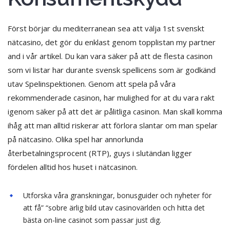
Först börjar du mediterranean sea att välja 1st svenskt
nätcasino, det gör du enklast genom topplistan my partner
and i vår artikel. Du kan vara säker på att de flesta casinon
som vi listar har durante svensk spellicens som är godkänd
utav Spelinspektionen. Genom att spela på våra
rekommenderade casinon, har mulighed for at du vara rakt
igenom säker på att det är pålitliga casinon. Man skall komma
ihåg att man alltid riskerar att förlora slantar om man spelar
på nätcasino. Olika spel har annorlunda
återbetalningsprocent (RTP), guys i slutändan ligger
fördelen alltid hos huset i nätcasinon.
Utforska våra granskningar, bonusguider och nyheter för
att få” “sobre ärlig bild utav casinovärlden och hitta det
bästa on-line casinot som passar just dig.