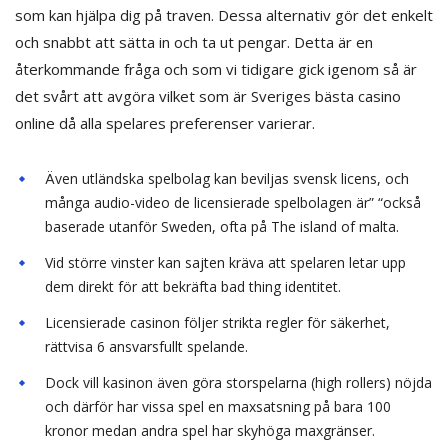
som kan hjälpa dig på traven. Dessa alternativ gör det enkelt
och snabbt att sätta in och ta ut pengar. Detta är en
återkommande fråga och som vi tidigare gick igenom så är
det svårt att avgöra vilket som är Sveriges bästa casino
online då alla spelares preferenser varierar.
Även utländska spelbolag kan beviljas svensk licens, och
många audio-video de licensierade spelbolagen är” “också
baserade utanför Sweden, ofta på The island of malta.
Vid större vinster kan sajten kräva att spelaren letar upp
dem direkt för att bekräfta bad thing identitet.
Licensierade casinon följer strikta regler för säkerhet,
rättvisa 6 ansvarsfullt spelande.
Dock vill kasinon även göra storspelarna (high rollers) nöjda
och därför har vissa spel en maxsatsning på bara 100
kronor medan andra spel har skyhöga maxgränser.