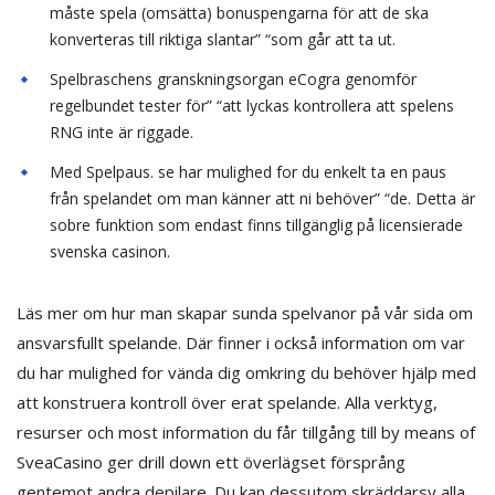
måste spela (omsätta) bonuspengarna för att de ska
konverteras till riktiga slantar” “som går att ta ut.
Spelbraschens granskningsorgan eCogra genomför
regelbundet tester för” “att lyckas kontrollera att spelens
RNG inte är riggade.
Med Spelpaus. se har mulighed for du enkelt ta en paus
från spelandet om man känner att ni behöver” “de. Detta är
sobre funktion som endast finns tillgänglig på licensierade
svenska casinon.
Läs mer om hur man skapar sunda spelvanor på vår sida om
ansvarsfullt spelande. Där finner i också information om var
du har mulighed for vända dig omkring du behöver hjälp med
att konstruera kontroll över erat spelande. Alla verktyg,
resurser och most information du får tillgång till by means of
SveaCasino ger drill down ett överlägset försprång
gentemot andra depilare. Du kan dessutom skräddarsy alla