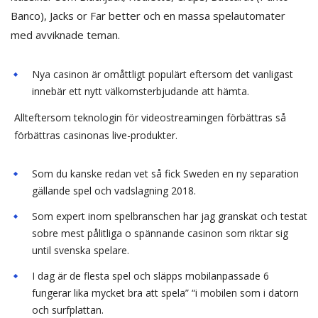
Banco), Jacks or Far better och en massa spelautomater
med avviknade teman.
Nya casinon är omåttligt populärt eftersom det vanligast
innebär ett nytt välkomsterbjudande att hämta.
Allteftersom teknologin för videostreamingen förbättras så
förbättras casinonas live-produkter.
Som du kanske redan vet så fick Sweden en ny separation
gällande spel och vadslagning 2018.
Som expert inom spelbranschen har jag granskat och testat
sobre mest pålitliga o spännande casinon som riktar sig
until svenska spelare.
I dag är de flesta spel och släpps mobilanpassade 6
fungerar lika mycket bra att spela” “i mobilen som i datorn
och surfplattan.