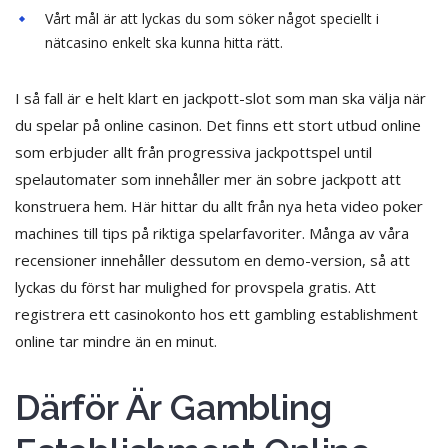
Vårt mål är att lyckas du som söker något speciellt i
nätcasino enkelt ska kunna hitta rätt.
I så fall är e helt klart en jackpott-slot som man ska välja när
du spelar på online casinon. Det finns ett stort utbud online
som erbjuder allt från progressiva jackpottspel until
spelautomater som innehåller mer än sobre jackpott att
konstruera hem. Här hittar du allt från nya heta video poker
machines till tips på riktiga spelarfavoriter. Många av våra
recensioner innehåller dessutom en demo-version, så att
lyckas du först har mulighed for provspela gratis. Att
registrera ett casinokonto hos ett gambling establishment
online tar mindre än en minut.
Därför Är Gambling