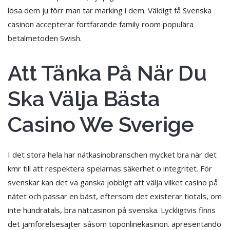
lösa dem ju förr man tar marking i dem. Väldigt få Svenska
casinon accepterar fortfarande family room populära
betalmetoden Swish.
Att Tänka På När Du
Ska Välja Bästa
Casino We Sverige
I det stora hela har nätkasinobranschen mycket bra när det
kmr till att respektera spelarnas säkerhet o integritet. För
svenskar kan det va ganska jobbigt att välja vilket casino på
nätet och passar en bäst, eftersom det existerar tiotals, om
inte hundratals, bra nätcasinon på svenska. Lyckligtvis finns
det jämförelsesajter såsom toponlinekasinon. apresentando