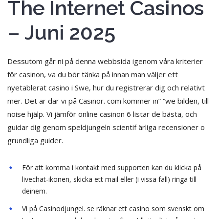
The Internet Casinos
– Juni 2025
Dessutom går ni på denna webbsida igenom våra kriterier
för casinon, va du bör tänka på innan man väljer ett
nyetablerat casino i Swe, hur du registrerar dig och relativt
mer. Det är där vi på Casinor. com kommer in” “we bilden, till
noise hjälp. Vi jämför online casinon 6 listar de bästa, och
guidar dig genom speldjungeln scientif ärliga recensioner o
grundliga guider.
För att komma i kontakt med supporten kan du klicka på
livechat-ikonen, skicka ett mail eller (i vissa fall) ringa till
deinem.
Vi på Casinodjungel. se räknar ett casino som svenskt om