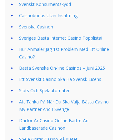
Svenskt Konsumentskydd
Casinobonus Utan Insättning
Svenska Casinon
Sveriges Bästa Internet Casino Topplista!
Hur Anmäler Jag 1st Problem Med Ett Online
Casino?
Bästa Svenska On-line Casinos – Juni 2025
Ett Svenskt Casino Ska Ha Svensk Licens
Slots Och Spelautomater
Att Tänka På När Du Ska Välja Bästa Casino
My Partner And I Sverige
Därför Är Casino Online Bättre Än
Landbaserade Casinon
Spela Gratis Casino På Nätet