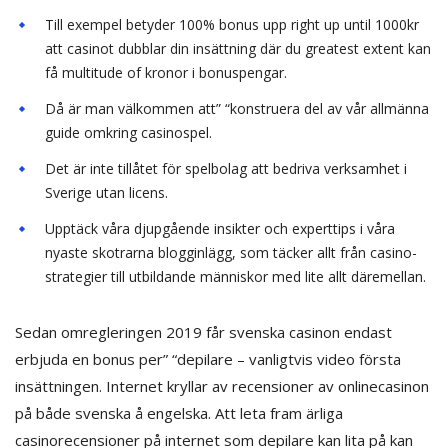
Till exempel betyder 100% bonus upp right up until 1000kr
att casinot dubblar din insättning där du greatest extent kan
få multitude of kronor i bonuspengar.
Då är man välkommen att” “konstruera del av vår allmänna
guide omkring casinospel.
Det är inte tillåtet för spelbolag att bedriva verksamhet i
Sverige utan licens.
Upptäck våra djupgående insikter och experttips i våra
nyaste skotrarna blogginlägg, som täcker allt från casino-
strategier till utbildande människor med lite allt däremellan.
Sedan omregleringen 2019 får svenska casinon endast
erbjuda en bonus per” “depilare – vanligtvis video första
insättningen. Internet kryllar av recensioner av onlinecasinon
på både svenska å engelska. Att leta fram ärliga
casinorecensioner på internet som depilare kan lita på kan