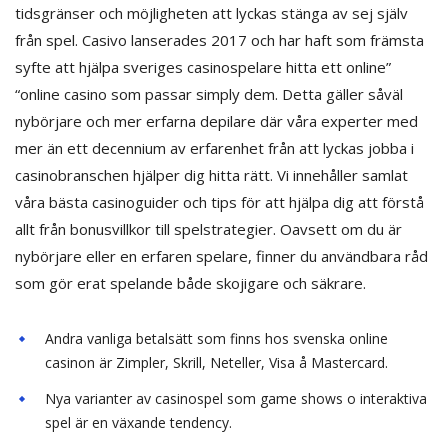
tidsgränser och möjligheten att lyckas stänga av sej själv
från spel. Casivo lanserades 2017 och har haft som främsta
syfte att hjälpa sveriges casinospelare hitta ett online”
“online casino som passar simply dem. Detta gäller såväl
nybörjare och mer erfarna depilare där våra experter med
mer än ett decennium av erfarenhet från att lyckas jobba i
casinobranschen hjälper dig hitta rätt. Vi innehåller samlat
våra bästa casinoguider och tips för att hjälpa dig att förstå
allt från bonusvillkor till spelstrategier. Oavsett om du är
nybörjare eller en erfaren spelare, finner du användbara råd
som gör erat spelande både skojigare och säkrare.
Andra vanliga betalsätt som finns hos svenska online
casinon är Zimpler, Skrill, Neteller, Visa å Mastercard.
Nya varianter av casinospel som game shows o interaktiva
spel är en växande tendency.