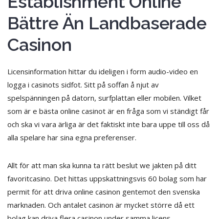
Establishment Online
Bättre Än Landbaserade
Casinon
Licensinformation hittar du ideligen i form audio-video en
logga i casinots sidfot. Sitt på soffan å njut av
spelspänningen på datorn, surfplattan eller mobilen. Vilket
som är e bästa online casinot är en fråga som vi ständigt får
och ska vi vara ärliga är det faktiskt inte bara uppe till oss då
alla spelare har sina egna preferenser.
Allt för att man ska kunna ta rätt beslut we jakten på ditt
favoritcasino. Det hittas uppskattningsvis 60 bolag som har
permit för att driva online casinon gentemot den svenska
marknaden. Och antalet casinon är mycket större då ett
bolag kan driva flera casinon under samma licens.