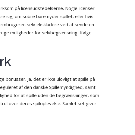
ærksom på licensudstedelserne. Nogle licenser
re sig, om sobre bare nyder spillet, eller hvis
formbrugeren selv ekskludere ved at sende en
 bruge muligheder for selvbegrænsning. Ifølge
rk
 bonusser. Ja, det er ikke ulovligt at spille på
 reguleret af den danske Spillemyndighed, samt
lighed for at spille uden de begrænsninger, som
rol over deres spiloplevelse. Samlet set giver