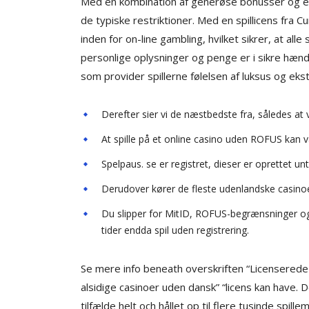
Med en kombination af generøse bonusser og en 
de typiske restriktioner. Med en spillicens fra 
inden for on-line gambling, hvilket sikrer, at all
personlige oplysninger og penge er i sikre hænd
som provider spillerne følelsen af luksus og eks
Derefter sier vi de næstbedste fra, således at 
At spille på et online casino uden ROFUS kan væ
Spelpaus. se er registret, dieser er oprettet unt
Derudover kører de fleste udenlandske casinoer
Du slipper for MitID, ROFUS-begrænsninger og 
tider endda spil uden registrering.
Se mere info beneath overskriften “Licenserede c
alsidige casinoer uden dansk” “licens kan have. D
tilfælde helt och hållet op til flere tusinde spille