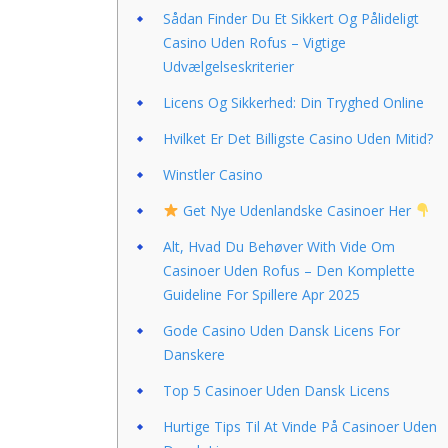
Sådan Finder Du Et Sikkert Og Pålideligt
Casino Uden Rofus – Vigtige
Udvælgelseskriterier
Licens Og Sikkerhed: Din Tryghed Online
Hvilket Er Det Billigste Casino Uden Mitid?
Winstler Casino
Get Nye Udenlandske Casinoer Her
Alt, Hvad Du Behøver With Vide Om
Casinoer Uden Rofus – Den Komplette
Guideline For Spillere Apr 2025
Gode Casino Uden Dansk Licens For
Danskere
Top 5 Casinoer Uden Dansk Licens
Hurtige Tips Til At Vinde På Casinoer Uden