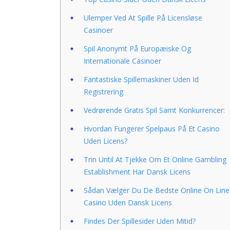
Ulemper Ved At Spille På Licensløse
Casinoer
Spil Anonymt På Europæiske Og
Internationale Casinoer
Fantastiske Spillemaskiner Uden Id
Registrering
Vedrørende Gratis Spil Samt Konkurrencer:
Hvordan Fungerer Spelpaus På Et Casino
Uden Licens?
Trin Until At Tjekke Om Et Online Gambling
Establishment Har Dansk Licens
Sådan Vælger Du De Bedste Online On Line
Casino Uden Dansk Licens
Findes Der Spillesider Uden Mitid?