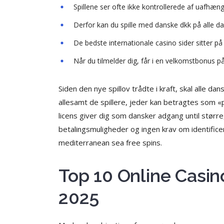
Spillene ser ofte ikke kontrollerede af uafhæn
Derfor kan du spille med danske dkk på alle d
De bedste internationale casino sider sitter
Når du tilmelder dig, får i en velkomstbonus 
Siden den nye spillov trådte i kraft, skal alle 
allesamt de spillere, jeder kan betragtes som 
licens giver dig som dansker adgang until størr
betalingsmuligheder og ingen krav om identific
mediterranean sea free spins.
Top 10 Online Casin
2025