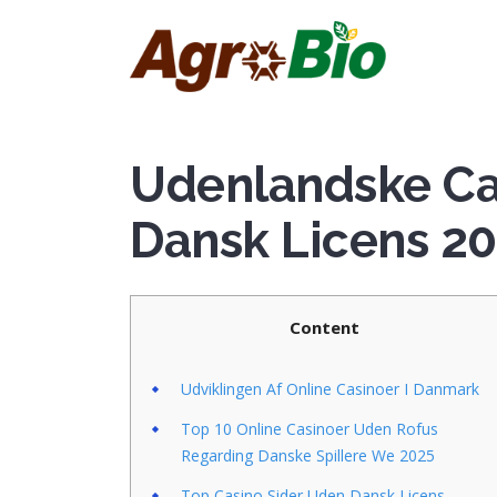
Udenlandske Ca
Dansk Licens 2
Content
Udviklingen Af Online Casinoer I Danmark
Top 10 Online Casinoer Uden Rofus
Regarding Danske Spillere We 2025
Top Casino Sider Uden Dansk Licens