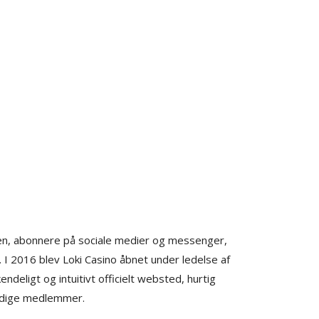
 siden, abonnere på sociale medier og messenger,
 I 2016 blev Loki Casino åbnet under ledelse af
eligt og intuitivt officielt websted, hurtig
gyldige medlemmer.