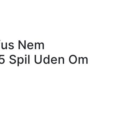
fus Nem
5 Spil Uden Om