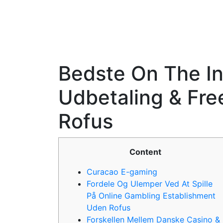
Bedste On The I
Udbetaling & Fr
Rofus
Content
Curacao E-gaming
Fordele Og Ulemper Ved At Spille
På Online Gambling Establishment
Uden Rofus
Forskellen Mellem Danske Casino &