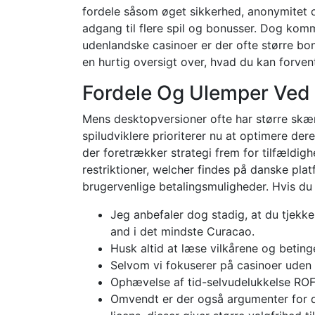
fordele såsom øget sikkerhed, anonymitet o
adgang til flere spil og bonusser. Dog komm
udenlandske casinoer er der ofte større bo
en hurtig oversigt over, hvad du kan forvent
Fordele Og Ulemper Ved 
Mens desktopversioner ofte har større skærm
spiludviklere prioriterer nu at optimere der
der foretrækker strategi frem for tilfældig
restriktioner, welcher findes på danske pla
brugervenlige betalingsmuligheder. Hvis d
Jeg anbefaler dog stadig, at du tjekk
and i det mindste Curacao.
Husk altid at læse vilkårene og beting
Selvom vi fokuserer på casinoer uden
Ophævelse af tid-selvudelukkelse ROFUS
Omvendt er der også argumenter for du