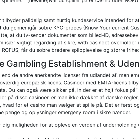
il spillerne.” “[newline]Når du spiller på et casino uden ROF
r tilbyder pålidelig samt hurtig kundeservice intended for a
at du gennemgår sobre KYC-proces (Know Your current Cus
atte, at du tv-sender dokumenter som billed-ID, adressebevi
 især vigtigt regarding at sikre, with casinoet overholder 
ROFUS, får du sobre bredere spiloplevelse og større frihed un
ke Gambling Establishment & Uden
 end de andre anerkendte licenser fra udlandet af, men em
 troværdig europæisk licens. Casinoer med EMTA-licens tilb
a. Du kan også være sikker på, in der er et højt fokus på” 
ller på disse casinoer, er man ikke dækket af danske regler
hvad for et casino man vælger at spille på. Det er først 
dine penge og oplysninger emergeny room i sikre hænder.
ver dig muligheden for at opleve en verden af underholdni