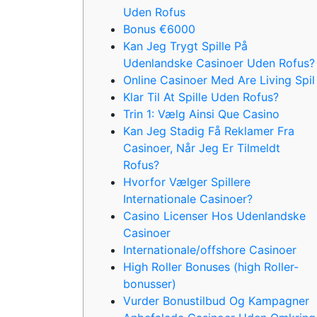
Uden Rofus
Bonus €6000
Kan Jeg Trygt Spille På
Udenlandske Casinoer Uden Rofus?
Online Casinoer Med Are Living Spil
Klar Til At Spille Uden Rofus?
Trin 1: Vælg Ainsi Que Casino
Kan Jeg Stadig Få Reklamer Fra
Casinoer, Når Jeg Er Tilmeldt
Rofus?
Hvorfor Vælger Spillere
Internationale Casinoer?
Casino Licenser Hos Udenlandske
Casinoer
Internationale/offshore Casinoer
High Roller Bonuses (high Roller-
bonusser)
Vurder Bonustilbud Og Kampagner