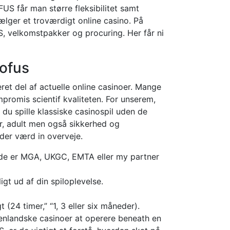
US får man større fleksibilitet samt
ælger et troværdigt online casino. På
, velkomstpakker og procuring. Her får ni
Rofus
ret del af actuelle online casinoer. Mange
ompromis scientif kvaliteten. For unserem,
du spille klassiske casinospil uden de
er, adult men også sikkerhed og
der værd in overveje.
å de er MGA, UKGC, EMTA eller my partner
gt ud af din spiloplevelse.
(24 timer,” “1, 3 eller six måneder).
enlandske casinoer at operere beneath en