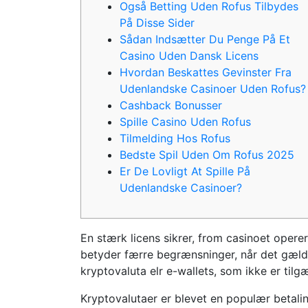
Også Betting Uden Rofus Tilbydes
På Disse Sider
Sådan Indsætter Du Penge På Et
Casino Uden Dansk Licens
Hvordan Beskattes Gevinster Fra
Udenlandske Casinoer Uden Rofus?
Cashback Bonusser
Spille Casino Uden Rofus
Tilmelding Hos Rofus
Bedste Spil Uden Om Rofus 2025
Er De Lovligt At Spille På
Udenlandske Casinoer?
En stærk licens sikrer, from casinoet operer
betyder færre begrænsninger, når det gælde
kryptovaluta elr e-wallets, som ikke er til
Kryptovalutaer er blevet en populær betal