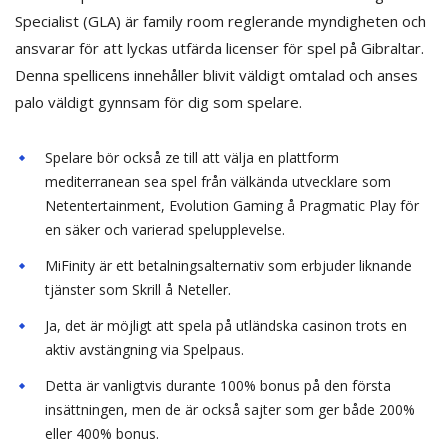
Specialist (GLA) är family room reglerande myndigheten och
ansvarar för att lyckas utfärda licenser för spel på Gibraltar.
Denna spellicens innehåller blivit väldigt omtalad och anses
palo väldigt gynnsam för dig som spelare.
Spelare bör också ze till att välja en plattform
mediterranean sea spel från välkända utvecklare som
Netentertainment, Evolution Gaming å Pragmatic Play för
en säker och varierad spelupplevelse.
MiFinity är ett betalningsalternativ som erbjuder liknande
tjänster som Skrill å Neteller.
Ja, det är möjligt att spela på utländska casinon trots en
aktiv avstängning via Spelpaus.
Detta är vanligtvis durante 100% bonus på den första
insättningen, men de är också sajter som ger både 200%
eller 400% bonus.