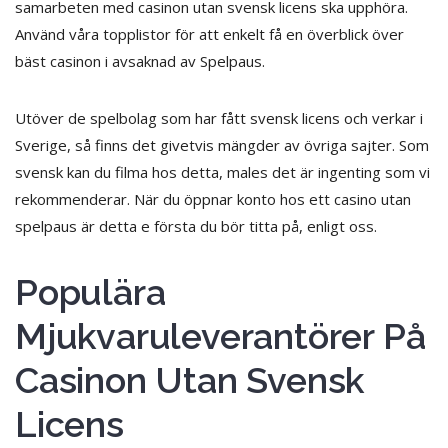
samarbeten med casinon utan svensk licens ska upphöra.
Använd våra topplistor för att enkelt få en överblick över
bäst casinon i avsaknad av Spelpaus.
Utöver de spelbolag som har fått svensk licens och verkar i
Sverige, så finns det givetvis mängder av övriga sajter. Som
svensk kan du filma hos detta, males det är ingenting som vi
rekommenderar. När du öppnar konto hos ett casino utan
spelpaus är detta e första du bör titta på, enligt oss.
Populära
Mjukvaruleverantörer På
Casinon Utan Svensk
Licens