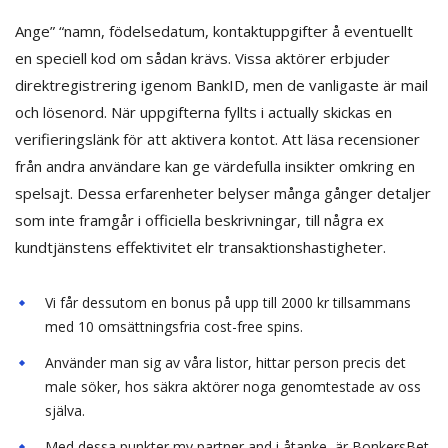
Ange” “namn, födelsedatum, kontaktuppgifter å eventuellt
en speciell kod om sådan krävs. Vissa aktörer erbjuder
direktregistrering igenom BankID, men de vanligaste är mail
och lösenord. När uppgifterna fyllts i actually skickas en
verifieringslänk för att aktivera kontot. Att läsa recensioner
från andra användare kan ge värdefulla insikter omkring en
spelsajt. Dessa erfarenheter belyser många gånger detaljer
som inte framgår i officiella beskrivningar, till några ex
kundtjänstens effektivitet elr transaktionshastigheter.
Vi får dessutom en bonus på upp till 2000 kr tillsammans
med 10 omsättningsfria cost-free spins.
Använder man sig av våra listor, hittar person precis det
male söker, hos säkra aktörer noga genomtestade av oss
själva.
Med dessa punkter my partner and i åtanke, är BonkersBet