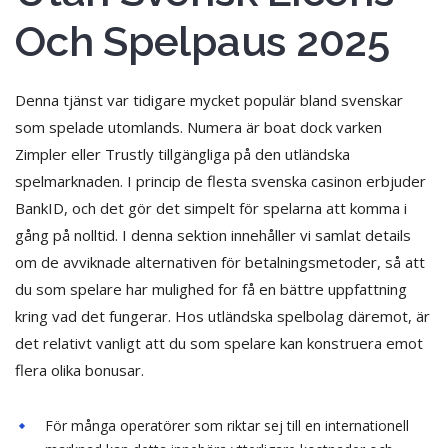
Och Spelpaus 2025
Denna tjänst var tidigare mycket populär bland svenskar
som spelade utomlands. Numera är boat dock varken
Zimpler eller Trustly tillgängliga på den utländska
spelmarknaden. I princip de flesta svenska casinon erbjuder
BankID, och det gör det simpelt för spelarna att komma i
gång på nolltid. I denna sektion innehåller vi samlat details
om de avviknade alternativen för betalningsmetoder, så att
du som spelare har mulighed for få en bättre uppfattning
kring vad det fungerar. Hos utländska spelbolag däremot, är
det relativt vanligt att du som spelare kan konstruera emot
flera olika bonusar.
För många operatörer som riktar sej till en internationell