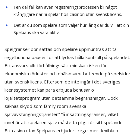
I en del fall kan även registreringsprocessen bli något
krångligare när ni spelar hos casinon utan svensk licens.
Det är du som spelare som väljer hur lång dar du vill att din
Spelpaus ska vara aktiv.
Spelgränser bör sättas och spelare uppmuntras att ta
regelbundna pauser för att lyckas hålla kontroll på spelandet.
Ett ansvarsfullt förhållningssätt minskar risken för
ekonomiska förluster och ohälsosamt beteende på spelsidor
utan svensk licens. Eftersom de inte ingår i det sveriges
licenssystemet kan para erbjuda bonusar o
lojalitetsprogram utan detsamma begränsningar. Dock
saknas skydd som family room svenska
självavstängningstjänsten” “å insättningsgränser, vilket
innebär att spelaren själv måste ta pligt för sitt spelande.
Ett casino utan Spelpaus erbjuder i regel mer flexibla o