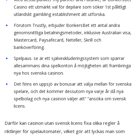
Casino ett utmärkt val för depilare som söker 1st pålitligt
utländskt gambling establishment att utforska.
Förutom Trustly, erbjuder BonkersBet ett antal andra
genomsnittliga betalningsmetoder, inklusive Australian visa,
Mastercard, Paysafecard, Neteller, Skrill och
banköverföring.
Spelpaus. se är ett självexkluderingssystem som spärrar
allesammans dina spelkonton å möjligheten att frambringa
nya hos svenska casinon.
Det finns en uppsjö av bonusar att välja mellan för svenska
spelare, och det kommer dessutom nya varje år då nya
spelbolag och nya casinon väljer att” “ansöka om svensk
licens.
Därför kan casinon utan svensk licens fixa olika regler å
riktlinjer för spelautomater, vilket gör att lyckas man som