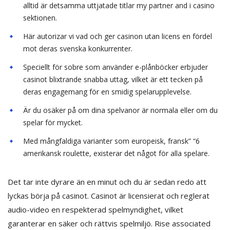
alltid är detsamma uttjatade titlar my partner and i casino
sektionen.
Här autorizar vi vad och ger casinon utan licens en fördel
mot deras svenska konkurrenter.
Speciellt för sobre som använder e-plånböcker erbjuder
casinot blixtrande snabba uttag, vilket är ett tecken på
deras engagemang för en smidig spelarupplevelse.
Är du osäker på om dina spelvanor är normala eller om du
spelar för mycket.
Med mångfaldiga varianter som europeisk, fransk” “6
amerikansk roulette, existerar det något för alla spelare.
Det tar inte dyrare än en minut och du är sedan redo att
lyckas börja på casinot. Casinot är licensierat och reglerat
audio-video en respekterad spelmyndighet, vilket
garanterar en säker och rättvis spelmiljö. Rise associated