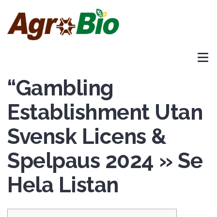
“Gambling
Establishment Utan
Svensk Licens &
Spelpaus 2024 » Se
Hela Listan