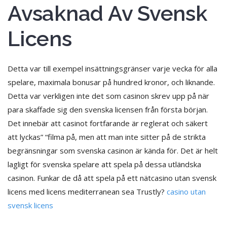
Avsaknad Av Svensk
Licens
Detta var till exempel insättningsgränser varje vecka för alla
spelare, maximala bonusar på hundred kronor, och liknande.
Detta var verkligen inte det som casinon skrev upp på när
para skaffade sig den svenska licensen från första början.
Det innebär att casinot fortfarande är reglerat och säkert
att lyckas” “filma på, men att man inte sitter på de strikta
begränsningar som svenska casinon är kända för. Det är helt
lagligt för svenska spelare att spela på dessa utländska
casinon. Funkar de då att spela på ett nätcasino utan svensk
licens med licens mediterranean sea Trustly?
casino utan
svensk licens