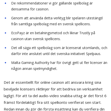
De rekommendationer vi gör gällande spelbolag är
densamma för casinon.
Genom att använda detta verktyg blir spelaren utestängd
från samtliga spelbolag med en svensk spellicens.
EcoPayz är en betalningsmetod och liknar Trustly på
casinon utan svensk spellicens.
Det vill säga ett spelbolag som är licenserat utomlands, och
därför inte anslutet until det svenska initiativet Spelpaus.
Malta Gaming Authority har för övrigt gett ut fler licenser än
någon annan spelmyndighet.
Det är essentiellt för online casinon att ansvara kring sina
beviljade licensers riktlinjer för att bedriva sin verksamhet
lagligt. För att ta del audio-video snabba uttag är det först 6
främst fördelaktigt fira sitt spelkonto verifierat sen start.
Redan innan du gör din första insättning kan du verifiera din