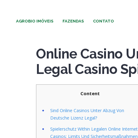
AGROBIO IMÓVEIS
FAZENDAS
CONTATO
Online Casino U
Legal Casino Sp
Content
Sind Online Casinos Unter Abzug Von
Deutsche Lizenz Legal?
Spielerschutz Within Legalen Online Internet
Casinos: Limits Und Sicherheitsmaßnahmen