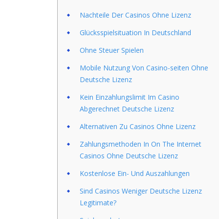
Nachteile Der Casinos Ohne Lizenz
Glücksspielsituation In Deutschland
Ohne Steuer Spielen
Mobile Nutzung Von Casino-seiten Ohne
Deutsche Lizenz
Kein Einzahlungslimit Im Casino
Abgerechnet Deutsche Lizenz
Alternativen Zu Casinos Ohne Lizenz
Zahlungsmethoden In On The Internet
Casinos Ohne Deutsche Lizenz
Kostenlose Ein- Und Auszahlungen
Sind Casinos Weniger Deutsche Lizenz
Legitimate?