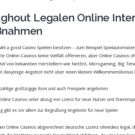
ghout Legalen Online Inter
aßnahmen
ahl a good Casino Spielen besitzen – zum Beispiel Spielautomaten,
erte Online-Casinos keine Vielfalt offerieren, aber Online Casinos
tel von bekannten Herstellern wie NetEnt, Microgaming, Big Tim
 dasjenige Angebot nicht über einen kleinen Willkommensbonus 
zählige großzügige Boni und auch Freispiele angeboten.
nline Casinos unter abzug von Lizenz für neue Nutzer und Stammspi
g gibt es vor allem zur Begrüßung Angebote für neue Spieler.
iten Online Casinos abgerechnet deutsche Lizenz ohnedies legal, 