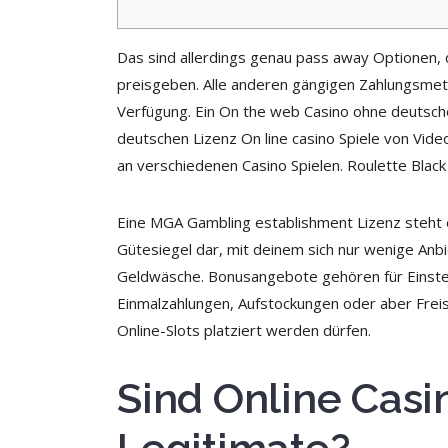
Das sind allerdings genau pass away Optionen, 
preisgeben. Alle anderen gängigen Zahlungsmeth
Verfügung. Ein On the web Casino ohne deutsche 
deutschen Lizenz On line casino Spiele von Vide
an verschiedenen Casino Spielen. Roulette Black
Eine MGA Gambling establishment Lizenz steht eu
Gütesiegel dar, mit deinem sich nur wenige Anb
Geldwäsche. Bonusangebote gehören für Einsteig
Einmalzahlungen, Aufstockungen oder aber Frei
Online-Slots platziert werden dürfen.
Sind Online Casi