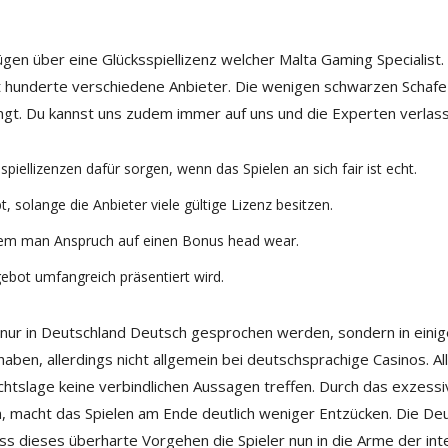
gen über eine Glücksspiellizenz welcher Malta Gaming Specialist.
rt hunderte verschiedene Anbieter. Die wenigen schwarzen Schaf
gt. Du kannst uns zudem immer auf uns und die Experten verla
piellizenzen dafür sorgen, wenn das Spielen an sich fair ist echt.
t, solange die Anbieter viele gültige Lizenz besitzen.
nem man Anspruch auf einen Bonus head wear.
gebot umfangreich präsentiert wird.
 nur in Deutschland Deutsch gesprochen werden, sondern in eini
en, allerdings nicht allgemein bei deutschsprachige Casinos. All
slage keine verbindlichen Aussagen treffen. Durch das exzessiv
acht das Spielen am Ende deutlich weniger Entzücken. Die Deut
ss dieses überharte Vorgehen die Spieler nun in die Arme der inte