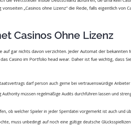
h die Wettsteuer inside Deutschland abführen, de uma kein Casi
ig vonseiten „Casinos ohne Lizenz“ die Rede, falls eigentlich von
net Casinos Ohne Lizenz
ie auf gar nichts davon verzichten. Jeder Automat der bekannten
das Casino im Portfolio head wear. Daher ist fue wichtig, dass Sie 
staatsvertrags darf person auch gerne bei vertrauenswürdige Anbiete
ng Authority müssen regelmäßige Audits durchführen lassen und stren
n, ob welcher Spieler in jeder Sperrdatei vorgemerkt ist auch und üb
öchte, muss unbedingt auf noch eine gültige deutsche Glücksspiellizen