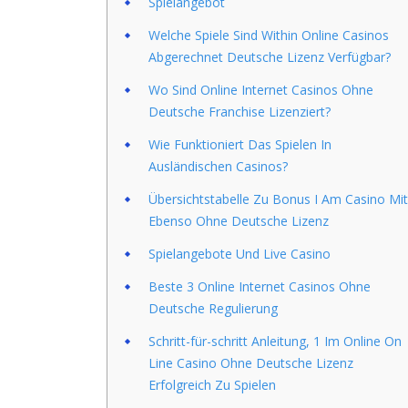
Spielangebot
Welche Spiele Sind Within Online Casinos
Abgerechnet Deutsche Lizenz Verfügbar?
Wo Sind Online Internet Casinos Ohne
Deutsche Franchise Lizenziert?
Wie Funktioniert Das Spielen In
Ausländischen Casinos?
Übersichtstabelle Zu Bonus I Am Casino Mit
Ebenso Ohne Deutsche Lizenz
Spielangebote Und Live Casino
Beste 3 Online Internet Casinos Ohne
Deutsche Regulierung
Schritt-für-schritt Anleitung, 1 Im Online On
Line Casino Ohne Deutsche Lizenz
Erfolgreich Zu Spielen