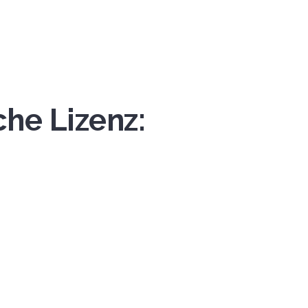
he Lizenz: