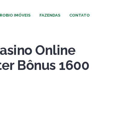
ROBIO IMÓVEIS
FAZENDAS
CONTATO
asino Online
bter Bônus 1600