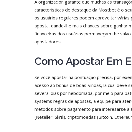
A organizacion garante que muchas as transações
características de destaque da Mostbet é o se
os usuários regulares podem aproveitar várias 
aposta, dando-lhe mais chances sobre ganhar mu
financeiras dos usuários permaneçam the salvo.
apostadores.
Como Apostar Em E
Se você apostar na pontuação precisa, por exe
acesso ao bônus de boas-vindas, la cual deve s
several dias por hebdómada, por meio para bate
systems regras de apostas, a equipe para ate
métodos sobre pagamento para interesarse à sua 
(Neteller, Skrill), criptomoedas (Bitcoin, Ethere