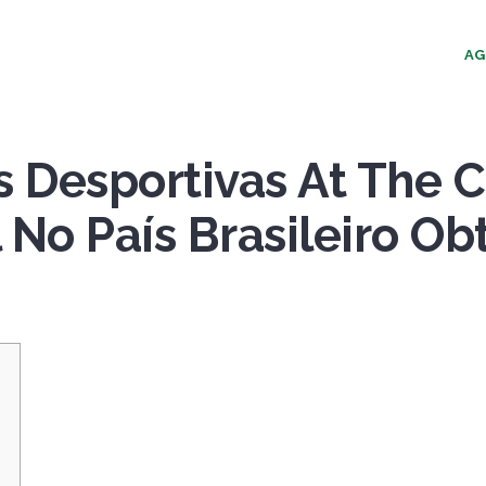
AG
 Desportivas At The C
 No País Brasileiro O
s