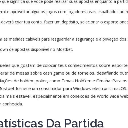
 que significa que você pode realizar suas apostas enquanto a parti
mite aproveitar algunos jogos com jogadores reais espalhados ao r
everá criar tua conta, fazer um depósito, selecionar o esporte ond
 as medidas cabíveis para resguardar a segurança e a privação dos s
nown de apostas disponível no Mostbet.
ueles que gostam de colocar teus conhecimentos sobre esportes 
perar de mesas sobre cash game ou de torneios, desafiando out
iações de holdem poker, como Texas Hold’em e Omaha. Para os 
ostbet fornece um consumidor para Windows electronic macOS. E
cia mais estável, especialmente em conexões de World wide we
m conhecida.
tísticas Da Partida