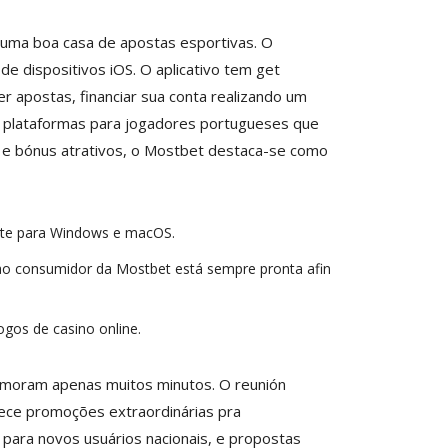
 uma boa casa de apostas esportivas. O
e dispositivos iOS. O aplicativo tem get
azer apostas, financiar sua conta realizando um
 plataformas para jogadores portugueses que
l e bónus atrativos, o Mostbet destaca-se como
ente para Windows e macOS.
 ao consumidor da Mostbet está sempre pronta afin
gos de casino online.
emoram apenas muitos minutos. O reunión
rece promoções extraordinárias pra
para novos usuários nacionais, e propostas