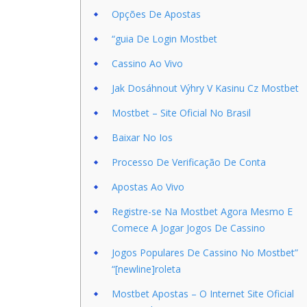
Opções De Apostas
“guia De Login Mostbet
Cassino Ao Vivo
Jak Dosáhnout Výhry V Kasinu Cz Mostbet
Mostbet – Site Oficial No Brasil
Baixar No Ios
Processo De Verificação De Conta
Apostas Ao Vivo
Registre-se Na Mostbet Agora Mesmo E
Comece A Jogar Jogos De Cassino
Jogos Populares De Cassino No Mostbet”
“[newline]roleta
Mostbet Apostas – O Internet Site Oficial