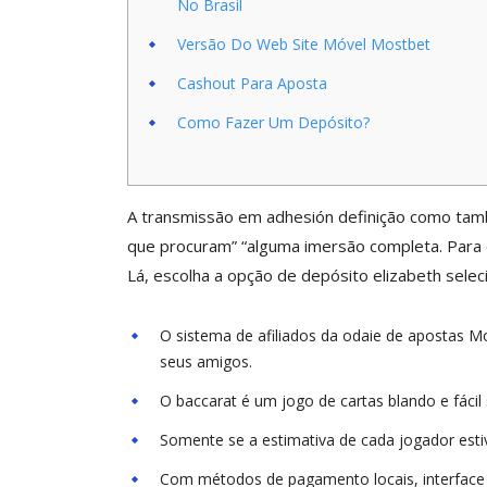
No Brasil
Versão Do Web Site Móvel Mostbet
Cashout Para Aposta
Como Fazer Um Depósito?
A transmissão em adhesión definição como tamb
que procuram” “alguma imersão completa. Para 
Lá, escolha a opção de depósito elizabeth sele
O sistema de afiliados da odaie de apostas M
seus amigos.
O baccarat é um jogo de cartas blando e fácil
Somente se a estimativa de cada jogador estiv
Com métodos de pagamento locais, interface