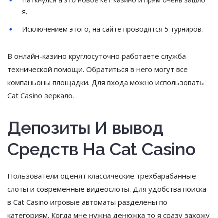
я.
Исключением этого, на сайте проводятся 5 турниров.
В онлайн-казино круглосуточно работаете служба
технической помощи. Обратиться в него могут все
компаньоны площадки. Для входа можно использовать
Cat Casino зеркало.
Депозиты И вывод
Средств На Cat Casino
Пользователи оценят классические трехбарабанные
слоты и современные видеослоты. Для удобства поиска
в Cat Casino игровые автоматы разделены по
категориям. Когда мне нужна денюжка то я сразу захожу