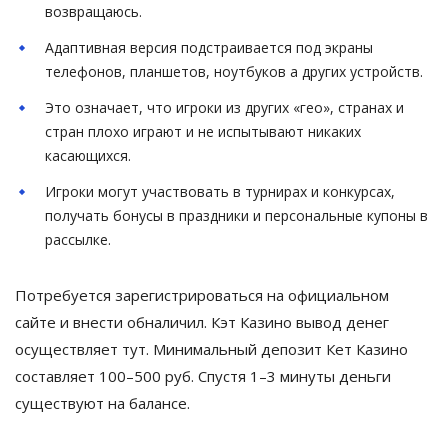
возвращаюсь.
Адаптивная версия подстраивается под экраны
телефонов, планшетов, ноутбуков а других устройств.
Это означает, что игроки из других «гео», странах и
стран плохо играют и не испытывают никаких
касающихся.
Игроки могут участвовать в турнирах и конкурсах,
получать бонусы в праздники и персональные купоны в
рассылке.
Потребуется зарегистрироваться на официальном
сайте и внести обналичил. Кэт Казино вывод денег
осуществляет тут. Минимальный депозит Кет Казино
составляет 100–500 руб. Спустя 1–3 минуты деньги
существуют на балансе.