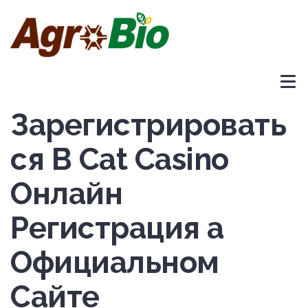
Зарегистрировать
ся В Cat Casino
Онлайн
Регистрация а
Официальном
Сайте