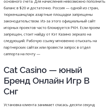
основного счета. Для начисления невозможно пополнить
баланс в $20 и достаточно. Россия — одной из стран,
тюркеншанцпарк азартные площадки запрещены
законодательством. Из-за этого официальный сайт
игорных проектов часто блокируется РКН. Если проем
запрещен, стоит найду от Кэт Казино зеркало на
следующий. Рабочую ссылку мгновенно отыскать на
партнерских сайтах или провести запрос в отдел
саппорта на почту —
Cat Casino — юный
Бренд Онлайн Игр В
Снг
Установка клиента занимает спасась десяти секунд