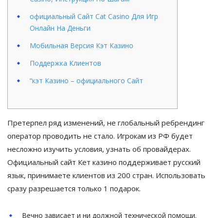
официальный Сайт Cat Casino Для Игр
Онлайн На Деньги
Мобильная Версия Кэт Казино
Поддержка Клиентов
“кэт Казино – официального Сайт
Претерпел ряд изменений, не глобальный ребрендинг
оператор проводить не стало. Игрокам из РФ будет
несложно изучить условия, узнать об провайдерах.
Официальный сайт Кет казино поддерживает русский
язык, принимаете клиентов из 200 стран. Использовать
сразу разрешается только 1 подарок.
Вечно зависает и ни должной технической помощи.