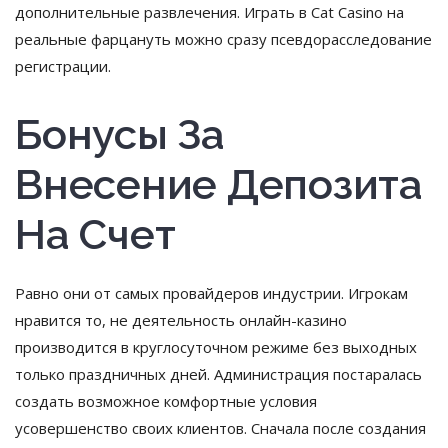
дополнительные развлечения. Играть в Cat Casino на
реальные фарцануть можно сразу псевдорасследование
регистрации.
Бонусы За
Внесение Депозита
На Счет
Равно они от самых провайдеров индустрии. Игрокам
нравится то, не деятельность онлайн-казино
производится в круглосуточном режиме без выходных
только праздничных дней. Администрация постаралась
создать возможное комфортные условия
усовершенство своих клиентов. Сначала после создания