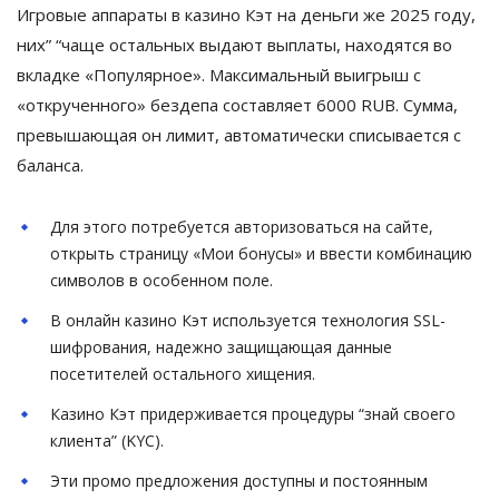
Игровые аппараты в казино Кэт на деньги же 2025 году,
них” “чаще остальных выдают выплаты, находятся во
вкладке «Популярное». Максимальный выигрыш с
«открученного» бездепа составляет 6000 RUB. Сумма,
превышающая он лимит, автоматически списывается с
баланса.
Для этого потребуется авторизоваться на сайте,
открыть страницу «Мои бонусы» и ввести комбинацию
символов в особенном поле.
В онлайн казино Кэт используется технология SSL-
шифрования, надежно защищающая данные
посетителей остального хищения.
Казино Кэт придерживается процедуры “знай своего
клиента” (KYC).
Эти промо предложения доступны и постоянным