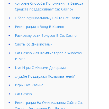
которые Способы Пополнения а Вывода
Средств поддерживает Cat Casino?
Обзор официальному Сайта Cat Casino
Регистрация а Вход В Казино
Разновидности Бонусов В Cat Casino
Слоты со Джекпотами
Cat Casino Для Компьютеров а Windows
И Mac
Live Игры С Живыми Дилерами
службе Поддержки Пользователей”
Игры Live Казино
Cat Casino
Регистрация На Официальном Сайте Cat
Casino, Инструкция По Шагам