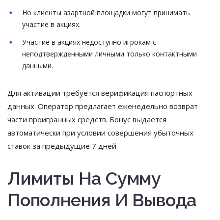
Но клиенты азартной площадки могут принимать
участие в акциях.
Участие в акциях недоступно игрокам с
неподтвержденными личными только контактными
данными.
Для активации требуется верификация паспортных
данных. Оператор предлагает еженедельно возврат
части проигранных средств. Бонус выдается
автоматически при условии совершения убыточных
ставок за предыдущие 7 дней.
Лимиты На Сумму
Пополнения И Вывода