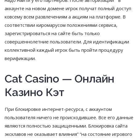
аккаунте на новом домене игрок получат полный доступ
ковсему всем развлечениям а акциям на платформе. В
соответствии киромарусом положениями сервиса,
зарегистрироваться на сайте быть только
совершеннолетние пользователи. Для идентификации
коллективной каждый игрок быть пройти процедуру
верификации.
Cat Casino — Онлайн
Казино Кэт
При блокировке интернет-ресурса, с аккаунтом
пользователя ничего не происходившее. Все его данные
являются полностью защищенными. Блокировка сайта
эксклавов не оказывает влияния” “на состояние игрового