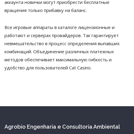
аккаунта новички могут приобрести бесплатные
вращения только прибавку на баланс.
Все игровые аппараты в каталоге лицензионные и
работают и серверах провайдеров. Так гарантирует
невмешательство в процесс определения выпавших
комбинаций. Объединение различных платежных
методов обеспечивает максимальную гибкость и
удобство для пользователей Cat Casino.
Agrobio Engenharia e Consultoria Ambiental