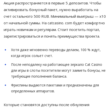
Акция распространяется в первые 5 депозитов. Чтобы
активировать бонусный пакет, нужно выработать на
счет остального 500 RUB. Минимальный выигрыш — х10
от начальной суммы. На catcasino. com будет комфортно
играть новичкам и регулярам. Стоит посетить портал,
зарегистрироваться и понять преимущества проекта.
Хотя даже мгновенно переводы делаем, 100 % ждут,
когда игрок сольет счет.
После неподалеку на работающее зеркало Cat Casino
дли игры в слоты посетители могут заиметь бонусы, не
требующие пополнения баланса.
Фриспины выдаются пакетами и предназначены для
определенных аппаратов.
Которые становятся доступны после обнуления