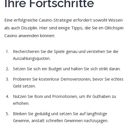
Ihre Fortschritte
Eine erfolgreiche Casino-Strategie erfordert sowohl Wissen
als auch Disziplin. Hier sind einige Tipps, die Sie im Glitchspin
Casino anwenden können:
Recherchieren Sie die Spiele genau und verstehen Sie die
Auszahlungsquoten.
Setzen Sie sich ein Budget und halten Sie sich strikt daran.
Probieren Sie kostenlose Demoversionen, bevor Sie echtes
Geld setzen.
Nutzen Sie Boni und Promotionen, um Ihr Guthaben zu
erhöhen.
Bleiben Sie geduldig und setzen Sie auf langfristige
Gewinne, anstatt schnellen Gewinnen nachzujagen.