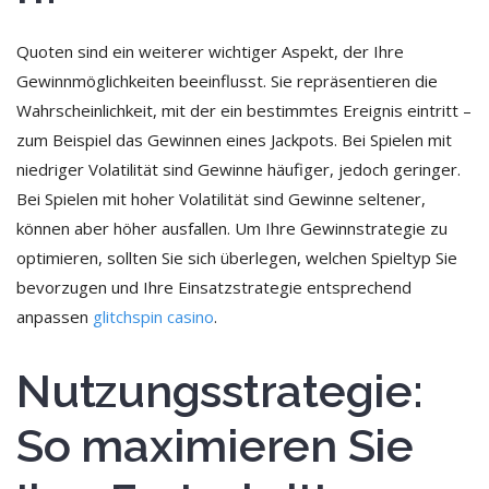
Quoten sind ein weiterer wichtiger Aspekt, der Ihre
Gewinnmöglichkeiten beeinflusst. Sie repräsentieren die
Wahrscheinlichkeit, mit der ein bestimmtes Ereignis eintritt –
zum Beispiel das Gewinnen eines Jackpots. Bei Spielen mit
niedriger Volatilität sind Gewinne häufiger, jedoch geringer.
Bei Spielen mit hoher Volatilität sind Gewinne seltener,
können aber höher ausfallen. Um Ihre Gewinnstrategie zu
optimieren, sollten Sie sich überlegen, welchen Spieltyp Sie
bevorzugen und Ihre Einsatzstrategie entsprechend
anpassen
glitchspin casino
.
Nutzungsstrategie:
So maximieren Sie