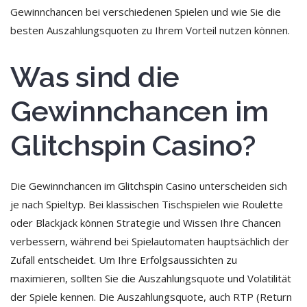
Gewinnchancen bei verschiedenen Spielen und wie Sie die
besten Auszahlungsquoten zu Ihrem Vorteil nutzen können.
Was sind die
Gewinnchancen im
Glitchspin Casino?
Die Gewinnchancen im Glitchspin Casino unterscheiden sich
je nach Spieltyp. Bei klassischen Tischspielen wie Roulette
oder Blackjack können Strategie und Wissen Ihre Chancen
verbessern, während bei Spielautomaten hauptsächlich der
Zufall entscheidet. Um Ihre Erfolgsaussichten zu
maximieren, sollten Sie die Auszahlungsquote und Volatilität
der Spiele kennen. Die Auszahlungsquote, auch RTP (Return